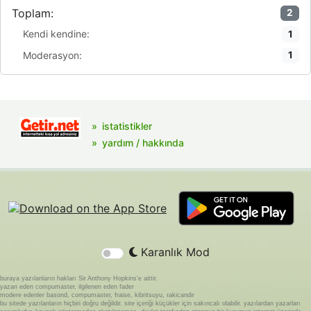
Toplam:
2
Kendi kendine:
1
Moderasyon:
1
istatistikler
yardım / hakkında
Karanlık Mod
buraya yazılanların hakları Sir Anthony Hopkins'e aittir.
yazan eden compumaster, ilgilenen eden fader
modere edenler basond, compumaster, fraise, kibritsuyu, rakicandir
bu sitede yazılanların hiçbiri doğru değildir. site içeriği küçükler için sakıncalı olabilir. yazılardan yazarları