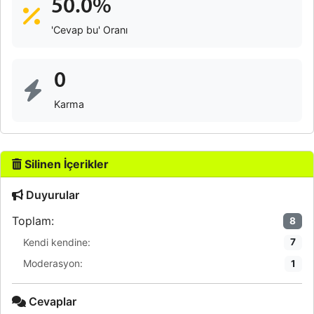
50.0%
'Cevap bu' Oranı
0
Karma
Silinen İçerikler
Duyurular
Toplam:
8
Kendi kendine:
7
Moderasyon:
1
Cevaplar