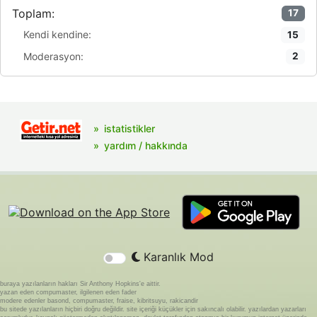
Toplam:
17
Kendi kendine:
15
Moderasyon:
2
istatistikler
yardım / hakkında
Karanlık Mod
buraya yazılanların hakları Sir Anthony Hopkins'e aittir.
yazan eden compumaster, ilgilenen eden fader
modere edenler basond, compumaster, fraise, kibritsuyu, rakicandir
bu sitede yazılanların hiçbiri doğru değildir. site içeriği küçükler için sakıncalı olabilir. yazılardan yazarları