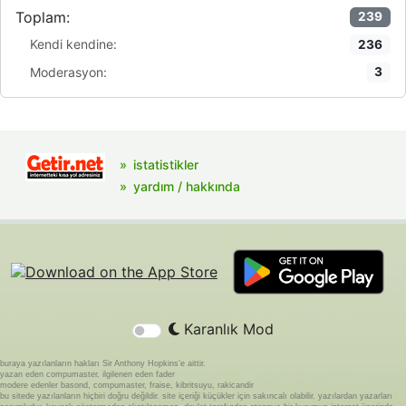
Toplam:
239
Kendi kendine:
236
Moderasyon:
3
istatistikler
yardım / hakkında
Karanlık Mod
buraya yazılanların hakları Sir Anthony Hopkins'e aittir.
yazan eden compumaster, ilgilenen eden fader
modere edenler basond, compumaster, fraise, kibritsuyu, rakicandir
bu sitede yazılanların hiçbiri doğru değildir. site içeriği küçükler için sakıncalı olabilir. yazılardan yazarları