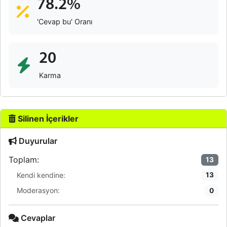
78.2%
'Cevap bu' Oranı
20
Karma
Silinen İçerikler
Duyurular
Toplam:
13
Kendi kendine:
13
Moderasyon:
0
Cevaplar