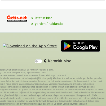
istatistikler
yardım / hakkında
Karanlık Mod
buraya yazılanların hakları Sir Anthony Hopkins'e aittir.
yazan eden compumaster, ilgilenen eden fader
modere edenler basond, compumaster, fraise, kibritsuyu, rakicandir
bu sitede yazılanların hiçbiri doğru değildir. site içeriği küçükler için sakıncalı olabilir. yazılardan yazarları
sorumludur. kaynak göstermeden alıntılanamaz. devlet tarafından atanmış bir kurumun internet üzerinde
kimin hangi bilgiye ulaşıp ulaşamayacağına karar vermesi insan haklarına aykırıdır. web siteleri
kullanıcıların istekleri doğrultusunda bağlandıkları yerlerdir. kullanıcılar isterlerse bir web sitesine
bağlanmayabilirler. bu güçleri ve imkanları mevcuttur. bir kullanıcı bir siteye bağlanmak istiyorsa bu onun
tercihi ve hakkıdır. bağlanmak istemiyorsa bu yine onun tercihi ve hakkıdır. halkın kendisine hizmet etmesi
için görevlendirdiği kurumlar hadlerini aşıp halka neye ulaşıp ulaşmayacağını bilmeyen cahil cühela
muamelesi edemezler. ebeveynlerin çocuklarını sakıncalı içeriklerden koruması için çok sayıda bedava ve
ücretli yazılım mevcuttur. bu yazılımlar bir web tarayıcısını kullanmaktan daha karmaşık teknik bilgi
gerektirmemektedir. devletin milletini küçük düşürmesi ve ebleh yerine koyması yasaktır.