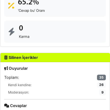
65.2%
'Cevap bu' Oranı
0
Karma
Silinen İçerikler
Duyurular
Toplam:
35
Kendi kendine:
26
Moderasyon:
9
Cevaplar