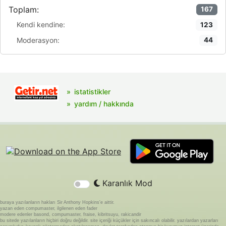
Toplam:
167
Kendi kendine:
123
Moderasyon:
44
istatistikler
yardım / hakkında
Karanlık Mod
buraya yazılanların hakları Sir Anthony Hopkins'e aittir.
yazan eden compumaster, ilgilenen eden fader
modere edenler basond, compumaster, fraise, kibritsuyu, rakicandir
bu sitede yazılanların hiçbiri doğru değildir. site içeriği küçükler için sakıncalı olabilir. yazılardan yazarları