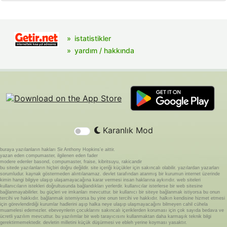
istatistikler
yardım / hakkında
Karanlık Mod
buraya yazılanların hakları Sir Anthony Hopkins'e aittir.
yazan eden compumaster, ilgilenen eden fader
modere edenler basond, compumaster, fraise, kibritsuyu, rakicandir
bu sitede yazılanların hiçbiri doğru değildir. site içeriği küçükler için sakıncalı olabilir. yazılardan yazarları
sorumludur. kaynak göstermeden alıntılanamaz. devlet tarafından atanmış bir kurumun internet üzerinde
kimin hangi bilgiye ulaşıp ulaşamayacağına karar vermesi insan haklarına aykırıdır. web siteleri
kullanıcıların istekleri doğrultusunda bağlandıkları yerlerdir. kullanıcılar isterlerse bir web sitesine
bağlanmayabilirler. bu güçleri ve imkanları mevcuttur. bir kullanıcı bir siteye bağlanmak istiyorsa bu onun
tercihi ve hakkıdır. bağlanmak istemiyorsa bu yine onun tercihi ve hakkıdır. halkın kendisine hizmet etmesi
için görevlendirdiği kurumlar hadlerini aşıp halka neye ulaşıp ulaşmayacağını bilmeyen cahil cühela
muamelesi edemezler. ebeveynlerin çocuklarını sakıncalı içeriklerden koruması için çok sayıda bedava ve
ücretli yazılım mevcuttur. bu yazılımlar bir web tarayıcısını kullanmaktan daha karmaşık teknik bilgi
gerektirmemektedir. devletin milletini küçük düşürmesi ve ebleh yerine koyması yasaktır.