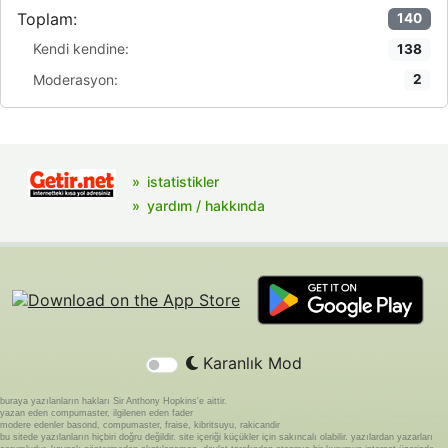
Toplam:
140
Kendi kendine:
138
Moderasyon:
2
istatistikler
yardım / hakkında
Karanlık Mod
buraya yazılanların hakları Sir Anthony Hopkins'e aittir.
yazan eden compumaster, ilgilenen eden fader
modere edenler basond, compumaster, fraise, kibritsuyu, rakicandir
bu sitede yazılanların hiçbiri doğru değildir. site içeriği küçükler için sakıncalı olabilir. yazılardan yazarları