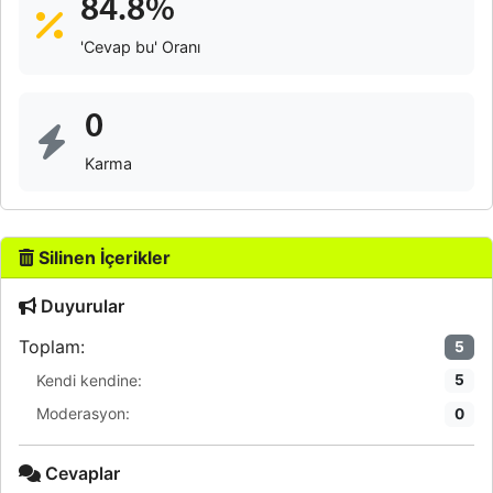
84.8%
'Cevap bu' Oranı
0
Karma
Silinen İçerikler
Duyurular
Toplam:
5
Kendi kendine:
5
Moderasyon:
0
Cevaplar