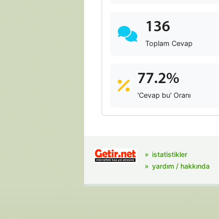
136
Toplam Cevap
77.2%
'Cevap bu' Oranı
istatistikler
yardım / hakkında