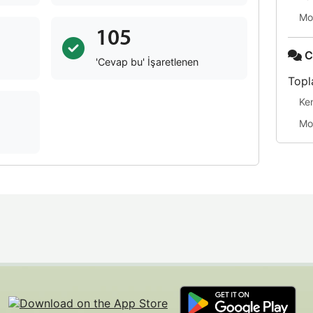
Mo
105
C
'Cevap bu' İşaretlenen
Topl
Ke
Mo