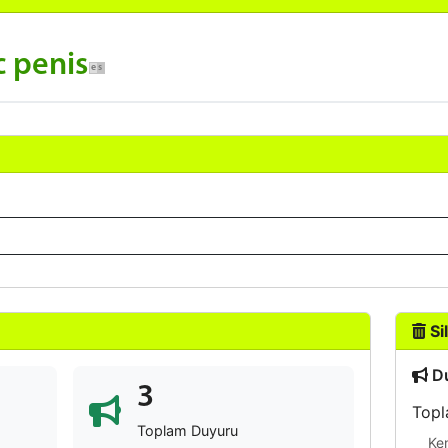
c penis
Sil
Du
3
Topl
Toplam Duyuru
Ke