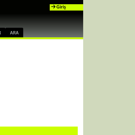
Giriş
R
ARA