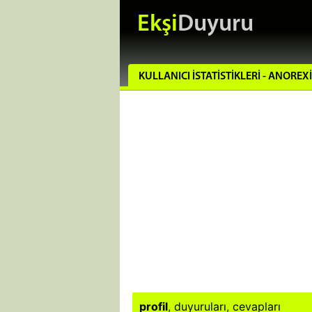
Ekşi
Duyuru
KULLANICI İSTATISTIKLERI - ANOREX
profil
,
duyuruları
,
cevapları