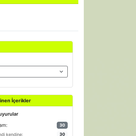
inen İçerikler
yurular
am:
30
ndi kendine:
30