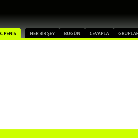
IC PENIS
HER BIR ŞEY
BUGÜN
CEVAPLA
GRUPLA