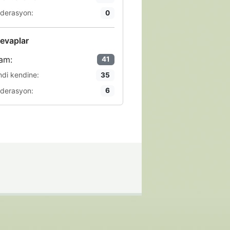
derasyon:
0
evaplar
am:
41
ndi kendine:
35
derasyon:
6