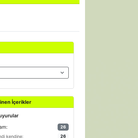
inen İçerikler
yurular
am:
26
ndi kendine:
26