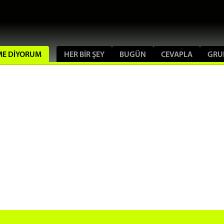
IME DIYORUM
HER BIR ŞEY
BUGÜN
CEVAPLA
GRU