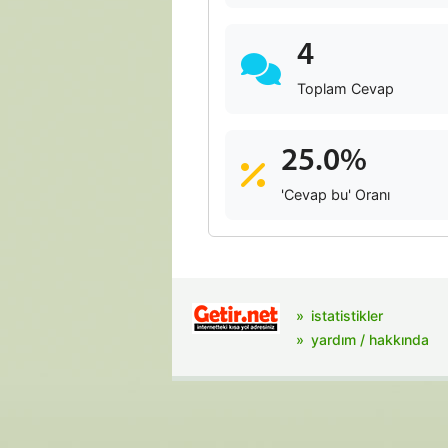
4
Toplam Cevap
25.0%
'Cevap bu' Oranı
istatistikler
yardım / hakkında