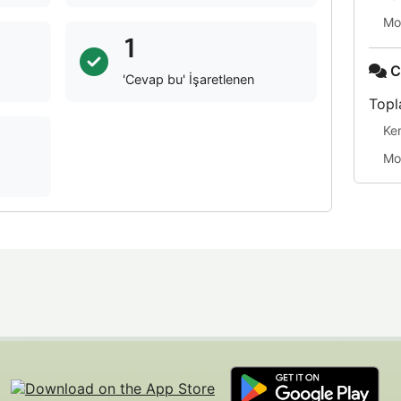
Mo
1
C
'Cevap bu' İşaretlenen
Topl
Ke
Mo