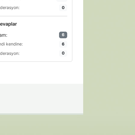
derasyon:
0
evaplar
am:
6
ndi kendine:
6
derasyon:
0