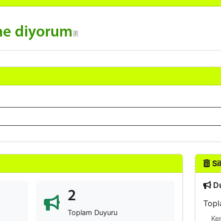
me diyorum
Sil
Du
2
Topl
Toplam Duyuru
Ke