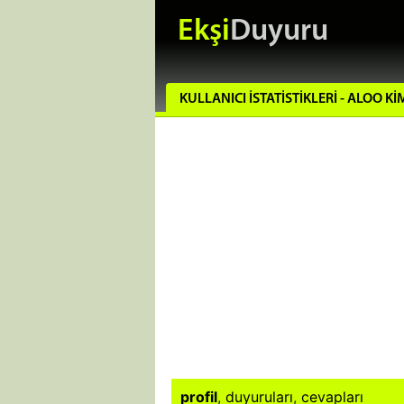
Ekşi
Duyuru
KULLANICI İSTATISTIKLERI - ALOO K
profil
,
duyuruları
,
cevapları