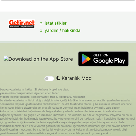
istatistikler
yardım / hakkında
Karanlık Mod
buraya yazılanların hakları Sir Anthony Hopkins'e aittir.
yazan eden compumaster, ilgilenen eden fader
modere edenler basond, compumaster, fraise, kibritsuyu, rakicandir
bu sitede yazılanların hiçbiri doğru değildir. site içeriği küçükler için sakıncalı olabilir. yazılardan yazarları
sorumludur. kaynak göstermeden alıntılanamaz. devlet tarafından atanmış bir kurumun internet üzerinde
kimin hangi bilgiye ulaşıp ulaşamayacağına karar vermesi insan haklarına aykırıdır. web siteleri
kullanıcıların istekleri doğrultusunda bağlandıkları yerlerdir. kullanıcılar isterlerse bir web sitesine
bağlanmayabilirler. bu güçleri ve imkanları mevcuttur. bir kullanıcı bir siteye bağlanmak istiyorsa bu onun
tercihi ve hakkıdır. bağlanmak istemiyorsa bu yine onun tercihi ve hakkıdır. halkın kendisine hizmet etmesi
için görevlendirdiği kurumlar hadlerini aşıp halka neye ulaşıp ulaşmayacağını bilmeyen cahil cühela
muamelesi edemezler. ebeveynlerin çocuklarını sakıncalı içeriklerden koruması için çok sayıda bedava ve
ücretli yazılım mevcuttur. bu yazılımlar bir web tarayıcısını kullanmaktan daha karmaşık teknik bilgi
gerektirmemektedir. devletin milletini küçük düşürmesi ve ebleh yerine koyması yasaktır.