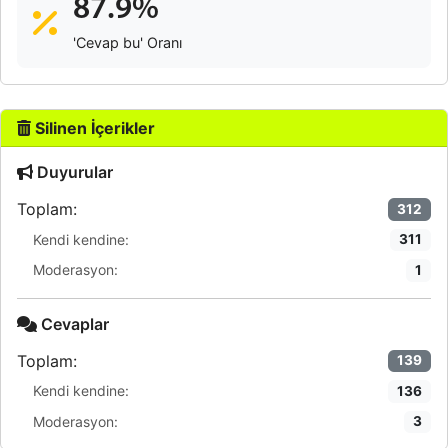
87.9%
'Cevap bu' Oranı
Silinen İçerikler
Duyurular
Toplam:
312
Kendi kendine:
311
Moderasyon:
1
Cevaplar
Toplam:
139
Kendi kendine:
136
Moderasyon:
3