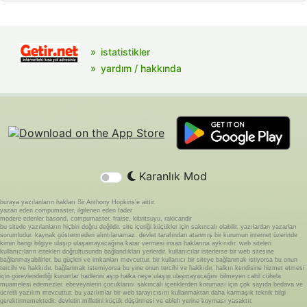
istatistikler
yardım / hakkında
Karanlık Mod
buraya yazılanların hakları Sir Anthony Hopkins'e aittir.
yazan eden compumaster, ilgilenen eden fader
modere edenler basond, compumaster, fraise, kibritsuyu, rakicandir
bu sitede yazılanların hiçbiri doğru değildir. site içeriği küçükler için sakıncalı olabilir. yazılardan yazarları
sorumludur. kaynak göstermeden alıntılanamaz. devlet tarafından atanmış bir kurumun internet üzerinde
kimin hangi bilgiye ulaşıp ulaşamayacağına karar vermesi insan haklarına aykırıdır. web siteleri
kullanıcıların istekleri doğrultusunda bağlandıkları yerlerdir. kullanıcılar isterlerse bir web sitesine
bağlanmayabilirler. bu güçleri ve imkanları mevcuttur. bir kullanıcı bir siteye bağlanmak istiyorsa bu onun
tercihi ve hakkıdır. bağlanmak istemiyorsa bu yine onun tercihi ve hakkıdır. halkın kendisine hizmet etmesi
için görevlendirdiği kurumlar hadlerini aşıp halka neye ulaşıp ulaşmayacağını bilmeyen cahil cühela
muamelesi edemezler. ebeveynlerin çocuklarını sakıncalı içeriklerden koruması için çok sayıda bedava ve
ücretli yazılım mevcuttur. bu yazılımlar bir web tarayıcısını kullanmaktan daha karmaşık teknik bilgi
gerektirmemektedir. devletin milletini küçük düşürmesi ve ebleh yerine koyması yasaktır.