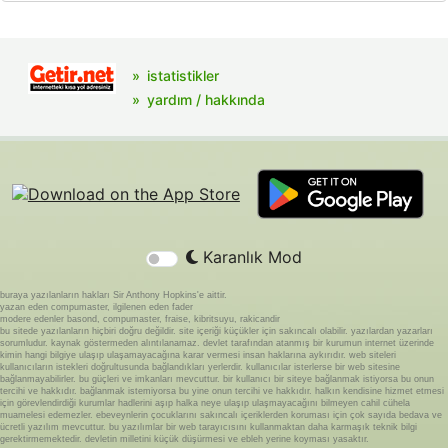
istatistikler
yardım / hakkında
Karanlık Mod
buraya yazılanların hakları Sir Anthony Hopkins'e aittir.
yazan eden compumaster, ilgilenen eden fader
modere edenler basond, compumaster, fraise, kibritsuyu, rakicandir
bu sitede yazılanların hiçbiri doğru değildir. site içeriği küçükler için sakıncalı olabilir. yazılardan yazarları
sorumludur. kaynak göstermeden alıntılanamaz. devlet tarafından atanmış bir kurumun internet üzerinde
kimin hangi bilgiye ulaşıp ulaşamayacağına karar vermesi insan haklarına aykırıdır. web siteleri
kullanıcıların istekleri doğrultusunda bağlandıkları yerlerdir. kullanıcılar isterlerse bir web sitesine
bağlanmayabilirler. bu güçleri ve imkanları mevcuttur. bir kullanıcı bir siteye bağlanmak istiyorsa bu onun
tercihi ve hakkıdır. bağlanmak istemiyorsa bu yine onun tercihi ve hakkıdır. halkın kendisine hizmet etmesi
için görevlendirdiği kurumlar hadlerini aşıp halka neye ulaşıp ulaşmayacağını bilmeyen cahil cühela
muamelesi edemezler. ebeveynlerin çocuklarını sakıncalı içeriklerden koruması için çok sayıda bedava ve
ücretli yazılım mevcuttur. bu yazılımlar bir web tarayıcısını kullanmaktan daha karmaşık teknik bilgi
gerektirmemektedir. devletin milletini küçük düşürmesi ve ebleh yerine koyması yasaktır.