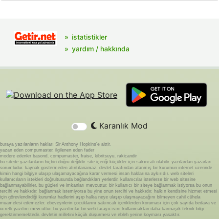
istatistikler
yardım / hakkında
Karanlık Mod
buraya yazılanların hakları Sir Anthony Hopkins'e aittir.
yazan eden compumaster, ilgilenen eden fader
modere edenler basond, compumaster, fraise, kibritsuyu, rakicandir
bu sitede yazılanların hiçbiri doğru değildir. site içeriği küçükler için sakıncalı olabilir. yazılardan yazarları
sorumludur. kaynak göstermeden alıntılanamaz. devlet tarafından atanmış bir kurumun internet üzerinde
kimin hangi bilgiye ulaşıp ulaşamayacağına karar vermesi insan haklarına aykırıdır. web siteleri
kullanıcıların istekleri doğrultusunda bağlandıkları yerlerdir. kullanıcılar isterlerse bir web sitesine
bağlanmayabilirler. bu güçleri ve imkanları mevcuttur. bir kullanıcı bir siteye bağlanmak istiyorsa bu onun
tercihi ve hakkıdır. bağlanmak istemiyorsa bu yine onun tercihi ve hakkıdır. halkın kendisine hizmet etmesi
için görevlendirdiği kurumlar hadlerini aşıp halka neye ulaşıp ulaşmayacağını bilmeyen cahil cühela
muamelesi edemezler. ebeveynlerin çocuklarını sakıncalı içeriklerden koruması için çok sayıda bedava ve
ücretli yazılım mevcuttur. bu yazılımlar bir web tarayıcısını kullanmaktan daha karmaşık teknik bilgi
gerektirmemektedir. devletin milletini küçük düşürmesi ve ebleh yerine koyması yasaktır.