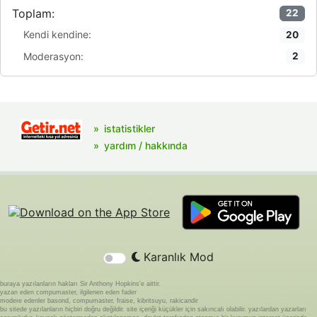
Toplam:
22
Kendi kendine:
20
Moderasyon:
2
istatistikler
yardım / hakkında
Karanlık Mod
buraya yazılanların hakları Sir Anthony Hopkins'e aittir.
yazan eden compumaster, ilgilenen eden fader
modere edenler basond, compumaster, fraise, kibritsuyu, rakicandir
bu sitede yazılanların hiçbiri doğru değildir. site içeriği küçükler için sakıncalı olabilir. yazılardan yazarları