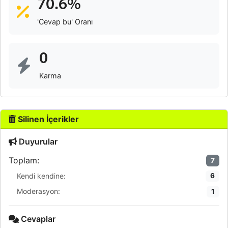
70.6%
'Cevap bu' Oranı
0
Karma
Silinen İçerikler
Duyurular
Toplam:
7
Kendi kendine:
6
Moderasyon:
1
Cevaplar