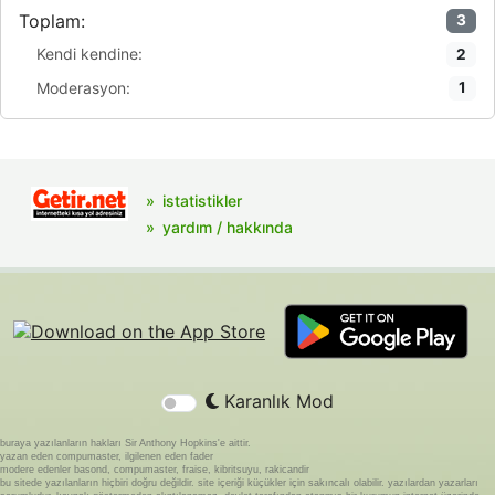
Toplam:
3
Kendi kendine:
2
Moderasyon:
1
istatistikler
yardım / hakkında
Karanlık Mod
buraya yazılanların hakları Sir Anthony Hopkins'e aittir.
yazan eden compumaster, ilgilenen eden fader
modere edenler basond, compumaster, fraise, kibritsuyu, rakicandir
bu sitede yazılanların hiçbiri doğru değildir. site içeriği küçükler için sakıncalı olabilir. yazılardan yazarları