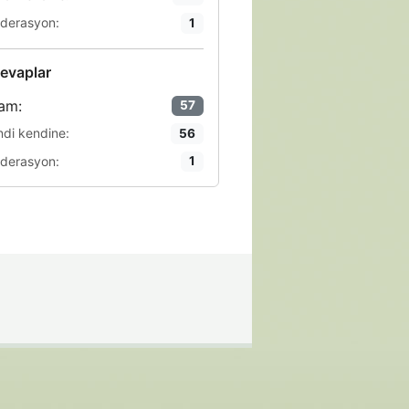
derasyon:
1
evaplar
am:
57
ndi kendine:
56
derasyon:
1