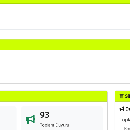
Sil
Du
93
Topl
Toplam Duyuru
Ke