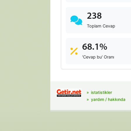
238
Toplam Cevap
68.1%
'Cevap bu' Oranı
istatistikler
yardım / hakkında