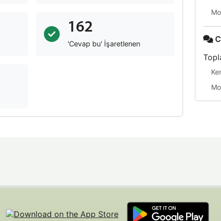
Mo
162
C
'Cevap bu' İşaretlenen
Topl
Ke
Mo