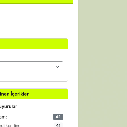
inen İçerikler
yurular
am:
42
ndi kendine:
41