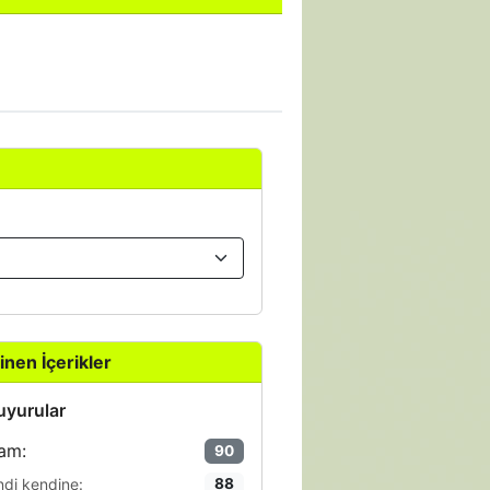
inen İçerikler
yurular
am:
90
ndi kendine:
88