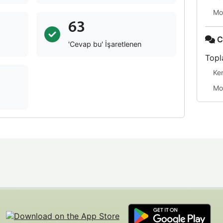
Mo
63
C
'Cevap bu' İşaretlenen
Topl
Ke
Mo