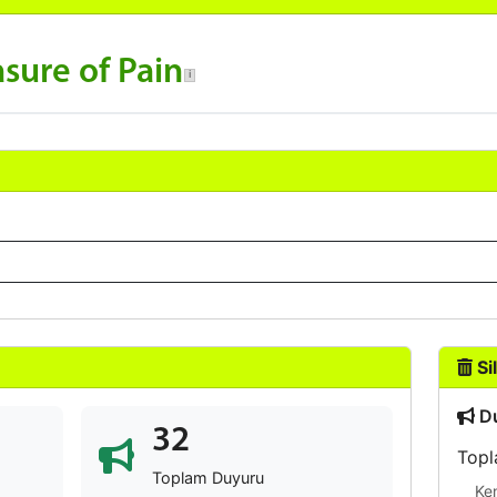
sure of Pain
Sil
Du
32
Topl
Toplam Duyuru
Ke