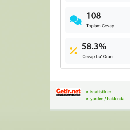
108
Toplam Cevap
58.3%
'Cevap bu' Oranı
istatistikler
yardım / hakkında