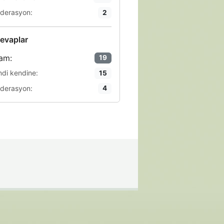
derasyon:
2
evaplar
am:
19
ndi kendine:
15
derasyon:
4