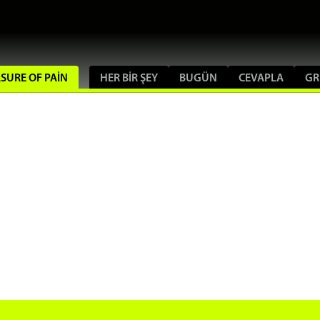
ASURE OF PAIN
HER BIR ŞEY
BUGÜN
CEVAPLA
GR