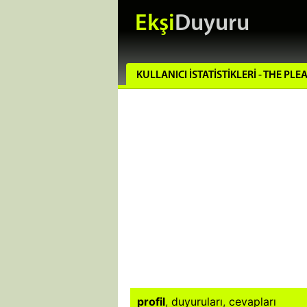
Ekşi
Duyuru
KULLANICI İSTATISTIKLERI - THE PLE
profil
,
duyuruları
,
cevapları