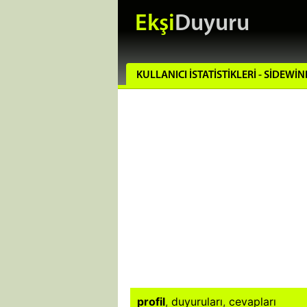
Ekşi
Duyuru
KULLANICI İSTATISTIKLERI - SIDEWI
profil
,
duyuruları
,
cevapları