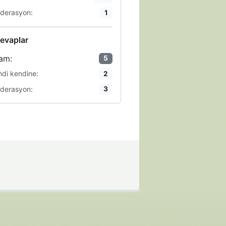
derasyon:
1
evaplar
am:
5
ndi kendine:
2
derasyon:
3