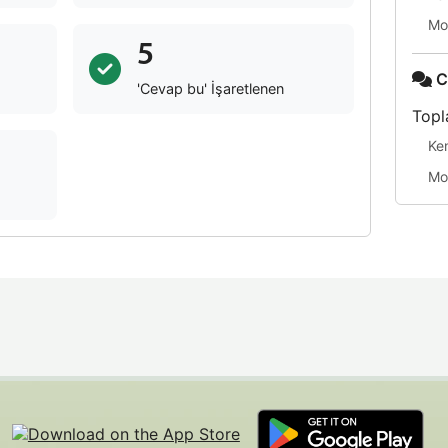
Mo
5
C
'Cevap bu' İşaretlenen
Topl
Ke
Mo