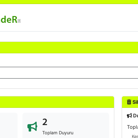
ndeR
Sil
Du
2
Topl
Toplam Duyuru
Ke