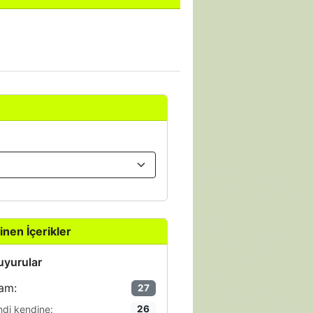
inen İçerikler
yurular
am:
27
ndi kendine:
26