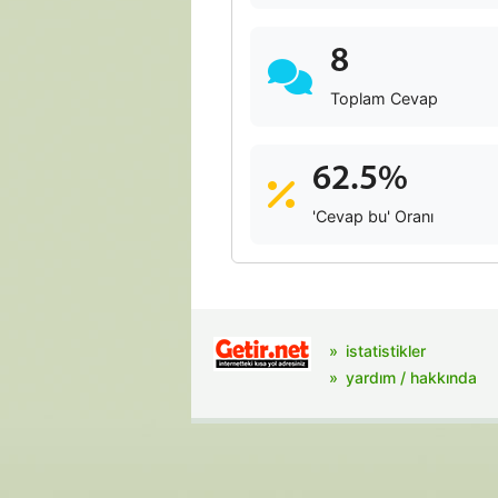
8
Toplam Cevap
62.5%
'Cevap bu' Oranı
istatistikler
yardım / hakkında