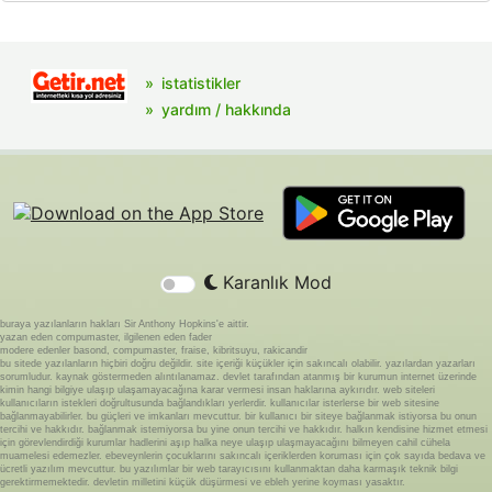
istatistikler
yardım / hakkında
Karanlık Mod
buraya yazılanların hakları Sir Anthony Hopkins'e aittir.
yazan eden compumaster, ilgilenen eden fader
modere edenler basond, compumaster, fraise, kibritsuyu, rakicandir
bu sitede yazılanların hiçbiri doğru değildir. site içeriği küçükler için sakıncalı olabilir. yazılardan yazarları
sorumludur. kaynak göstermeden alıntılanamaz. devlet tarafından atanmış bir kurumun internet üzerinde
kimin hangi bilgiye ulaşıp ulaşamayacağına karar vermesi insan haklarına aykırıdır. web siteleri
kullanıcıların istekleri doğrultusunda bağlandıkları yerlerdir. kullanıcılar isterlerse bir web sitesine
bağlanmayabilirler. bu güçleri ve imkanları mevcuttur. bir kullanıcı bir siteye bağlanmak istiyorsa bu onun
tercihi ve hakkıdır. bağlanmak istemiyorsa bu yine onun tercihi ve hakkıdır. halkın kendisine hizmet etmesi
için görevlendirdiği kurumlar hadlerini aşıp halka neye ulaşıp ulaşmayacağını bilmeyen cahil cühela
muamelesi edemezler. ebeveynlerin çocuklarını sakıncalı içeriklerden koruması için çok sayıda bedava ve
ücretli yazılım mevcuttur. bu yazılımlar bir web tarayıcısını kullanmaktan daha karmaşık teknik bilgi
gerektirmemektedir. devletin milletini küçük düşürmesi ve ebleh yerine koyması yasaktır.