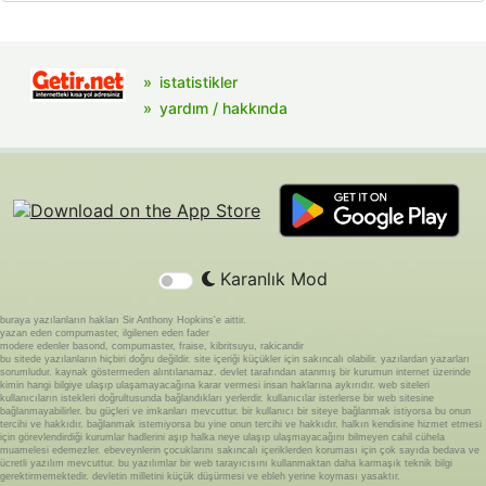
istatistikler
yardım / hakkında
Karanlık Mod
buraya yazılanların hakları Sir Anthony Hopkins'e aittir.
yazan eden compumaster, ilgilenen eden fader
modere edenler basond, compumaster, fraise, kibritsuyu, rakicandir
bu sitede yazılanların hiçbiri doğru değildir. site içeriği küçükler için sakıncalı olabilir. yazılardan yazarları
sorumludur. kaynak göstermeden alıntılanamaz. devlet tarafından atanmış bir kurumun internet üzerinde
kimin hangi bilgiye ulaşıp ulaşamayacağına karar vermesi insan haklarına aykırıdır. web siteleri
kullanıcıların istekleri doğrultusunda bağlandıkları yerlerdir. kullanıcılar isterlerse bir web sitesine
bağlanmayabilirler. bu güçleri ve imkanları mevcuttur. bir kullanıcı bir siteye bağlanmak istiyorsa bu onun
tercihi ve hakkıdır. bağlanmak istemiyorsa bu yine onun tercihi ve hakkıdır. halkın kendisine hizmet etmesi
için görevlendirdiği kurumlar hadlerini aşıp halka neye ulaşıp ulaşmayacağını bilmeyen cahil cühela
muamelesi edemezler. ebeveynlerin çocuklarını sakıncalı içeriklerden koruması için çok sayıda bedava ve
ücretli yazılım mevcuttur. bu yazılımlar bir web tarayıcısını kullanmaktan daha karmaşık teknik bilgi
gerektirmemektedir. devletin milletini küçük düşürmesi ve ebleh yerine koyması yasaktır.