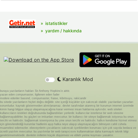
istatistikler
yardım / hakkında
Karanlık Mod
buraya yazılanların hakları Sir Anthony Hopkins'e aittir.
yazan eden compumaster, ilgilenen eden fader
modere edenler basond, compumaster, fraise, kibritsuyu, rakicandir
bu sitede yazılanların hiçbiri doğru değildir. site içeriği küçükler için sakıncalı olabilir. yazılardan yazarları
sorumludur. kaynak göstermeden alıntılanamaz. devlet tarafından atanmış bir kurumun internet üzerinde
kimin hangi bilgiye ulaşıp ulaşamayacağına karar vermesi insan haklarına aykırıdır. web siteleri
kullanıcıların istekleri doğrultusunda bağlandıkları yerlerdir. kullanıcılar isterlerse bir web sitesine
bağlanmayabilirler. bu güçleri ve imkanları mevcuttur. bir kullanıcı bir siteye bağlanmak istiyorsa bu onun
tercihi ve hakkıdır. bağlanmak istemiyorsa bu yine onun tercihi ve hakkıdır. halkın kendisine hizmet etmesi
için görevlendirdiği kurumlar hadlerini aşıp halka neye ulaşıp ulaşmayacağını bilmeyen cahil cühela
muamelesi edemezler. ebeveynlerin çocuklarını sakıncalı içeriklerden koruması için çok sayıda bedava ve
ücretli yazılım mevcuttur. bu yazılımlar bir web tarayıcısını kullanmaktan daha karmaşık teknik bilgi
gerektirmemektedir. devletin milletini küçük düşürmesi ve ebleh yerine koyması yasaktır.