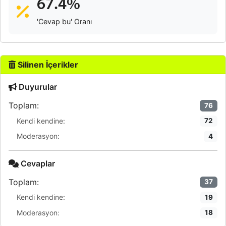
67.4%
'Cevap bu' Oranı
Silinen İçerikler
Duyurular
Toplam:
76
Kendi kendine:
72
Moderasyon:
4
Cevaplar
Toplam:
37
Kendi kendine:
19
Moderasyon:
18