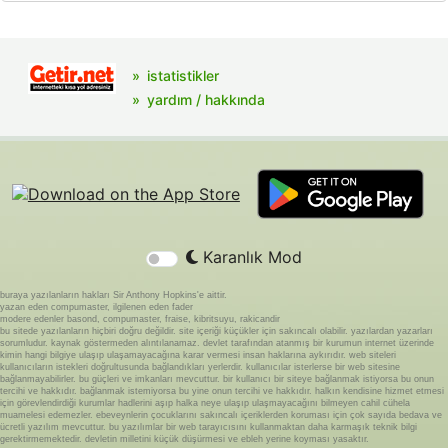
istatistikler
yardım / hakkında
Karanlık Mod
buraya yazılanların hakları Sir Anthony Hopkins'e aittir.
yazan eden compumaster, ilgilenen eden fader
modere edenler basond, compumaster, fraise, kibritsuyu, rakicandir
bu sitede yazılanların hiçbiri doğru değildir. site içeriği küçükler için sakıncalı olabilir. yazılardan yazarları
sorumludur. kaynak göstermeden alıntılanamaz. devlet tarafından atanmış bir kurumun internet üzerinde
kimin hangi bilgiye ulaşıp ulaşamayacağına karar vermesi insan haklarına aykırıdır. web siteleri
kullanıcıların istekleri doğrultusunda bağlandıkları yerlerdir. kullanıcılar isterlerse bir web sitesine
bağlanmayabilirler. bu güçleri ve imkanları mevcuttur. bir kullanıcı bir siteye bağlanmak istiyorsa bu onun
tercihi ve hakkıdır. bağlanmak istemiyorsa bu yine onun tercihi ve hakkıdır. halkın kendisine hizmet etmesi
için görevlendirdiği kurumlar hadlerini aşıp halka neye ulaşıp ulaşmayacağını bilmeyen cahil cühela
muamelesi edemezler. ebeveynlerin çocuklarını sakıncalı içeriklerden koruması için çok sayıda bedava ve
ücretli yazılım mevcuttur. bu yazılımlar bir web tarayıcısını kullanmaktan daha karmaşık teknik bilgi
gerektirmemektedir. devletin milletini küçük düşürmesi ve ebleh yerine koyması yasaktır.