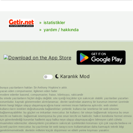
istatistikler
yardım / hakkında
Karanlık Mod
buraya yazılanların hakları Sir Anthony Hopkins'e aittir.
yazan eden compumaster, ilgilenen eden fader
modere edenler basond, compumaster, fraise, kibritsuyu, rakicandir
bu sitede yazılanların hiçbiri doğru değildir. site içeriği küçükler için sakıncalı olabilir. yazılardan yazarları
sorumludur. kaynak göstermeden alıntılanamaz. devlet tarafından atanmış bir kurumun internet üzerinde
kimin hangi bilgiye ulaşıp ulaşamayacağına karar vermesi insan haklarına aykırıdır. web siteleri
kullanıcıların istekleri doğrultusunda bağlandıkları yerlerdir. kullanıcılar isterlerse bir web sitesine
bağlanmayabilirler. bu güçleri ve imkanları mevcuttur. bir kullanıcı bir siteye bağlanmak istiyorsa bu onun
tercihi ve hakkıdır. bağlanmak istemiyorsa bu yine onun tercihi ve hakkıdır. halkın kendisine hizmet etmesi
için görevlendirdiği kurumlar hadlerini aşıp halka neye ulaşıp ulaşmayacağını bilmeyen cahil cühela
muamelesi edemezler. ebeveynlerin çocuklarını sakıncalı içeriklerden koruması için çok sayıda bedava ve
ücretli yazılım mevcuttur. bu yazılımlar bir web tarayıcısını kullanmaktan daha karmaşık teknik bilgi
gerektirmemektedir. devletin milletini küçük düşürmesi ve ebleh yerine koyması yasaktır.