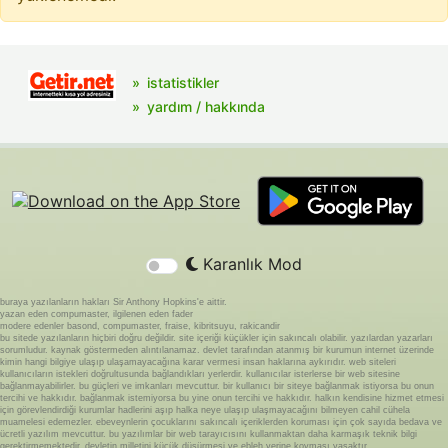
istatistikler
yardım / hakkında
Karanlık Mod
buraya yazılanların hakları Sir Anthony Hopkins'e aittir.
yazan eden compumaster, ilgilenen eden fader
modere edenler basond, compumaster, fraise, kibritsuyu, rakicandir
bu sitede yazılanların hiçbiri doğru değildir. site içeriği küçükler için sakıncalı olabilir. yazılardan yazarları
sorumludur. kaynak göstermeden alıntılanamaz. devlet tarafından atanmış bir kurumun internet üzerinde
kimin hangi bilgiye ulaşıp ulaşamayacağına karar vermesi insan haklarına aykırıdır. web siteleri
kullanıcıların istekleri doğrultusunda bağlandıkları yerlerdir. kullanıcılar isterlerse bir web sitesine
bağlanmayabilirler. bu güçleri ve imkanları mevcuttur. bir kullanıcı bir siteye bağlanmak istiyorsa bu onun
tercihi ve hakkıdır. bağlanmak istemiyorsa bu yine onun tercihi ve hakkıdır. halkın kendisine hizmet etmesi
için görevlendirdiği kurumlar hadlerini aşıp halka neye ulaşıp ulaşmayacağını bilmeyen cahil cühela
muamelesi edemezler. ebeveynlerin çocuklarını sakıncalı içeriklerden koruması için çok sayıda bedava ve
ücretli yazılım mevcuttur. bu yazılımlar bir web tarayıcısını kullanmaktan daha karmaşık teknik bilgi
gerektirmemektedir. devletin milletini küçük düşürmesi ve ebleh yerine koyması yasaktır.