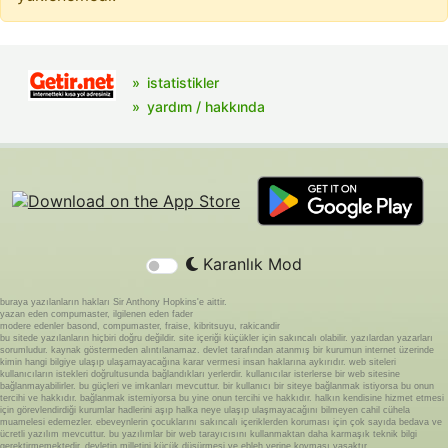
istatistikler
yardım / hakkında
Karanlık Mod
buraya yazılanların hakları Sir Anthony Hopkins'e aittir.
yazan eden compumaster, ilgilenen eden fader
modere edenler basond, compumaster, fraise, kibritsuyu, rakicandir
bu sitede yazılanların hiçbiri doğru değildir. site içeriği küçükler için sakıncalı olabilir. yazılardan yazarları
sorumludur. kaynak göstermeden alıntılanamaz. devlet tarafından atanmış bir kurumun internet üzerinde
kimin hangi bilgiye ulaşıp ulaşamayacağına karar vermesi insan haklarına aykırıdır. web siteleri
kullanıcıların istekleri doğrultusunda bağlandıkları yerlerdir. kullanıcılar isterlerse bir web sitesine
bağlanmayabilirler. bu güçleri ve imkanları mevcuttur. bir kullanıcı bir siteye bağlanmak istiyorsa bu onun
tercihi ve hakkıdır. bağlanmak istemiyorsa bu yine onun tercihi ve hakkıdır. halkın kendisine hizmet etmesi
için görevlendirdiği kurumlar hadlerini aşıp halka neye ulaşıp ulaşmayacağını bilmeyen cahil cühela
muamelesi edemezler. ebeveynlerin çocuklarını sakıncalı içeriklerden koruması için çok sayıda bedava ve
ücretli yazılım mevcuttur. bu yazılımlar bir web tarayıcısını kullanmaktan daha karmaşık teknik bilgi
gerektirmemektedir. devletin milletini küçük düşürmesi ve ebleh yerine koyması yasaktır.