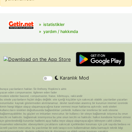
istatistikler
yardım / hakkında
Karanlık Mod
buraya yazılanların hakları Sir Anthony Hopkins'e aittir.
yazan eden compumaster, ilgilenen eden fader
modere edenler basond, compumaster, fraise, kibritsuyu, rakicandir
bu sitede yazılanların hiçbiri doğru değildir. site içeriği küçükler için sakıncalı olabilir. yazılardan yazarları
sorumludur. kaynak göstermeden alıntılanamaz. devlet tarafından atanmış bir kurumun internet üzerinde
kimin hangi bilgiye ulaşıp ulaşamayacağına karar vermesi insan haklarına aykırıdır. web siteleri
kullanıcıların istekleri doğrultusunda bağlandıkları yerlerdir. kullanıcılar isterlerse bir web sitesine
bağlanmayabilirler. bu güçleri ve imkanları mevcuttur. bir kullanıcı bir siteye bağlanmak istiyorsa bu onun
tercihi ve hakkıdır. bağlanmak istemiyorsa bu yine onun tercihi ve hakkıdır. halkın kendisine hizmet etmesi
için görevlendirdiği kurumlar hadlerini aşıp halka neye ulaşıp ulaşmayacağını bilmeyen cahil cühela
muamelesi edemezler. ebeveynlerin çocuklarını sakıncalı içeriklerden koruması için çok sayıda bedava ve
ücretli yazılım mevcuttur. bu yazılımlar bir web tarayıcısını kullanmaktan daha karmaşık teknik bilgi
gerektirmemektedir. devletin milletini küçük düşürmesi ve ebleh yerine koyması yasaktır.