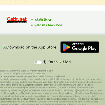
istatistikler
yardım / hakkında
Karanlık Mod
buraya yazılanların hakları Sir Anthony Hopkins'e aittir.
yazan eden compumaster, ilgilenen eden fader
modere edenler basond, compumaster, fraise, kibritsuyu, rakicandir
bu sitede yazılanların hiçbiri doğru değildir. site içeriği küçükler için sakıncalı olabilir. yazılardan yazarları
sorumludur. kaynak göstermeden alıntılanamaz. devlet tarafından atanmış bir kurumun internet üzerinde
kimin hangi bilgiye ulaşıp ulaşamayacağına karar vermesi insan haklarına aykırıdır. web siteleri
kullanıcıların istekleri doğrultusunda bağlandıkları yerlerdir. kullanıcılar isterlerse bir web sitesine
bağlanmayabilirler. bu güçleri ve imkanları mevcuttur. bir kullanıcı bir siteye bağlanmak istiyorsa bu onun
tercihi ve hakkıdır. bağlanmak istemiyorsa bu yine onun tercihi ve hakkıdır. halkın kendisine hizmet etmesi
için görevlendirdiği kurumlar hadlerini aşıp halka neye ulaşıp ulaşmayacağını bilmeyen cahil cühela
muamelesi edemezler. ebeveynlerin çocuklarını sakıncalı içeriklerden koruması için çok sayıda bedava ve
ücretli yazılım mevcuttur. bu yazılımlar bir web tarayıcısını kullanmaktan daha karmaşık teknik bilgi
gerektirmemektedir. devletin milletini küçük düşürmesi ve ebleh yerine koyması yasaktır.