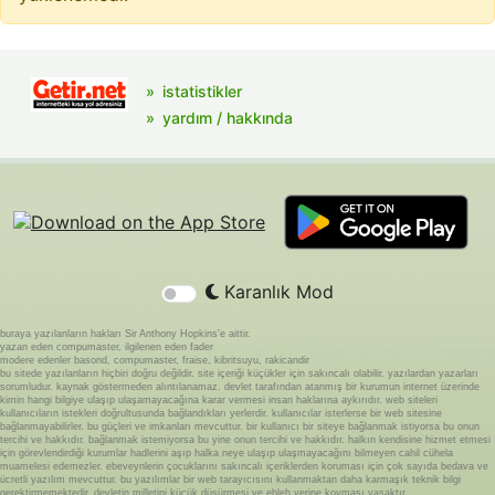
istatistikler
yardım / hakkında
Karanlık Mod
buraya yazılanların hakları Sir Anthony Hopkins'e aittir.
yazan eden compumaster, ilgilenen eden fader
modere edenler basond, compumaster, fraise, kibritsuyu, rakicandir
bu sitede yazılanların hiçbiri doğru değildir. site içeriği küçükler için sakıncalı olabilir. yazılardan yazarları
sorumludur. kaynak göstermeden alıntılanamaz. devlet tarafından atanmış bir kurumun internet üzerinde
kimin hangi bilgiye ulaşıp ulaşamayacağına karar vermesi insan haklarına aykırıdır. web siteleri
kullanıcıların istekleri doğrultusunda bağlandıkları yerlerdir. kullanıcılar isterlerse bir web sitesine
bağlanmayabilirler. bu güçleri ve imkanları mevcuttur. bir kullanıcı bir siteye bağlanmak istiyorsa bu onun
tercihi ve hakkıdır. bağlanmak istemiyorsa bu yine onun tercihi ve hakkıdır. halkın kendisine hizmet etmesi
için görevlendirdiği kurumlar hadlerini aşıp halka neye ulaşıp ulaşmayacağını bilmeyen cahil cühela
muamelesi edemezler. ebeveynlerin çocuklarını sakıncalı içeriklerden koruması için çok sayıda bedava ve
ücretli yazılım mevcuttur. bu yazılımlar bir web tarayıcısını kullanmaktan daha karmaşık teknik bilgi
gerektirmemektedir. devletin milletini küçük düşürmesi ve ebleh yerine koyması yasaktır.