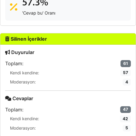
57.3%
'Cevap bu' Oranı
Silinen İçerikler
Duyurular
Toplam:
61
Kendi kendine:
57
Moderasyon:
4
Cevaplar
Toplam:
47
Kendi kendine:
42
Moderasyon:
5