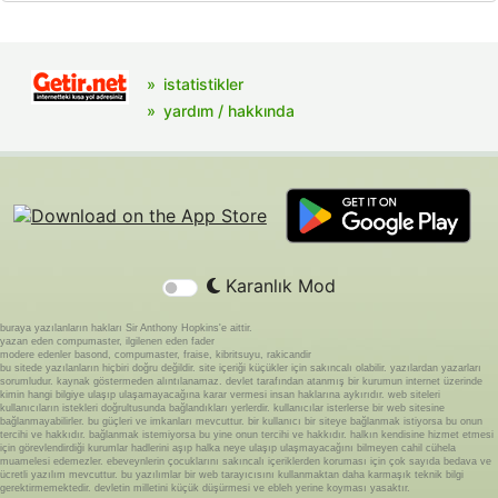
istatistikler
yardım / hakkında
Karanlık Mod
buraya yazılanların hakları Sir Anthony Hopkins'e aittir.
yazan eden compumaster, ilgilenen eden fader
modere edenler basond, compumaster, fraise, kibritsuyu, rakicandir
bu sitede yazılanların hiçbiri doğru değildir. site içeriği küçükler için sakıncalı olabilir. yazılardan yazarları
sorumludur. kaynak göstermeden alıntılanamaz. devlet tarafından atanmış bir kurumun internet üzerinde
kimin hangi bilgiye ulaşıp ulaşamayacağına karar vermesi insan haklarına aykırıdır. web siteleri
kullanıcıların istekleri doğrultusunda bağlandıkları yerlerdir. kullanıcılar isterlerse bir web sitesine
bağlanmayabilirler. bu güçleri ve imkanları mevcuttur. bir kullanıcı bir siteye bağlanmak istiyorsa bu onun
tercihi ve hakkıdır. bağlanmak istemiyorsa bu yine onun tercihi ve hakkıdır. halkın kendisine hizmet etmesi
için görevlendirdiği kurumlar hadlerini aşıp halka neye ulaşıp ulaşmayacağını bilmeyen cahil cühela
muamelesi edemezler. ebeveynlerin çocuklarını sakıncalı içeriklerden koruması için çok sayıda bedava ve
ücretli yazılım mevcuttur. bu yazılımlar bir web tarayıcısını kullanmaktan daha karmaşık teknik bilgi
gerektirmemektedir. devletin milletini küçük düşürmesi ve ebleh yerine koyması yasaktır.