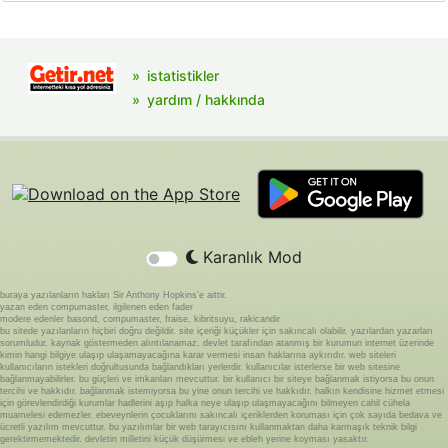
istatistikler
yardım / hakkında
Karanlık Mod
buraya yazılanların hakları Sir Anthony Hopkins'e aittir.
yazan eden compumaster, ilgilenen eden fader
modere edenler basond, compumaster, fraise, kibritsuyu, rakicandir
bu sitede yazılanların hiçbiri doğru değildir. site içeriği küçükler için sakıncalı olabilir. yazılardan yazarları
sorumludur. kaynak göstermeden alıntılanamaz. devlet tarafından atanmış bir kurumun internet üzerinde
kimin hangi bilgiye ulaşıp ulaşamayacağına karar vermesi insan haklarına aykırıdır. web siteleri
kullanıcıların istekleri doğrultusunda bağlandıkları yerlerdir. kullanıcılar isterlerse bir web sitesine
bağlanmayabilirler. bu güçleri ve imkanları mevcuttur. bir kullanıcı bir siteye bağlanmak istiyorsa bu onun
tercihi ve hakkıdır. bağlanmak istemiyorsa bu yine onun tercihi ve hakkıdır. halkın kendisine hizmet etmesi
için görevlendirdiği kurumlar hadlerini aşıp halka neye ulaşıp ulaşmayacağını bilmeyen cahil cühela
muamelesi edemezler. ebeveynlerin çocuklarını sakıncalı içeriklerden koruması için çok sayıda bedava ve
ücretli yazılım mevcuttur. bu yazılımlar bir web tarayıcısını kullanmaktan daha karmaşık teknik bilgi
gerektirmemektedir. devletin milletini küçük düşürmesi ve ebleh yerine koyması yasaktır.