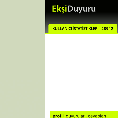
Ekşi
Duyuru
KULLANICI İSTATISTIKLERI - 28942
profil
,
duyuruları
,
cevapları