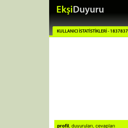
Ekşi
Duyuru
KULLANICI İSTATISTIKLERI - 1837837
profil
,
duyuruları
,
cevapları