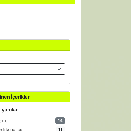
inen İçerikler
yurular
am:
14
ndi kendine:
11