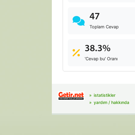
47
Toplam Cevap
38.3%
'Cevap bu' Oranı
istatistikler
yardım / hakkında