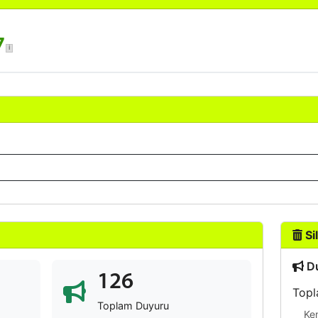
7
Sil
Du
126
Topl
Toplam Duyuru
Ke