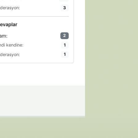
derasyon:
3
evaplar
am:
2
ndi kendine:
1
derasyon:
1