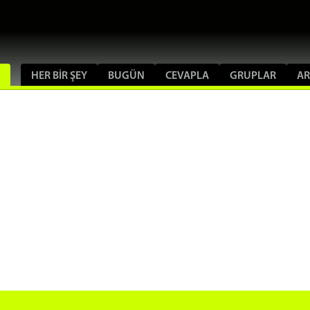
HER BIR ŞEY
BUGÜN
CEVAPLA
GRUPLAR
A