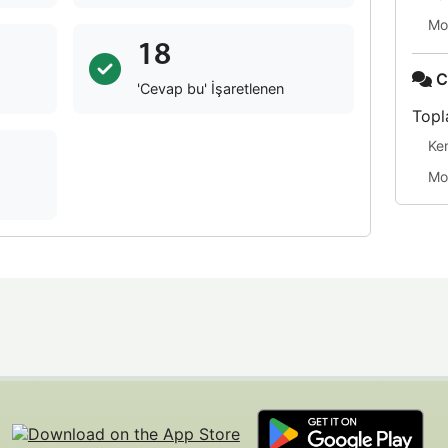
Mo
18
C
'Cevap bu' İşaretlenen
Topl
Ke
Mo