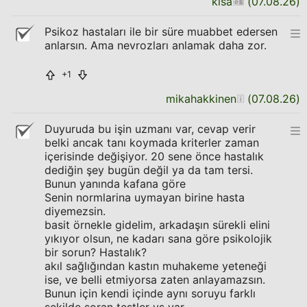
kisa
(
07.08.26
)
Psikoz hastaları ile bir süre muabbet edersen
anlarsın. Ama nevrozları anlamak daha zor.
+1
mikahakkinen
(
07.08.26
)
Duyuruda bu işin uzmanı var, cevap verir
belki ancak tanı koymada kriterler zaman
içerisinde değişiyor. 20 sene önce hastalık
dediğin şey bugün değil ya da tam tersi.
Bunun yanında kafana göre
Senin normlarina uymayan birine hasta
diyemezsin.
basit örnekle gidelim, arkadaşın sürekli elini
yıkıyor olsun, ne kadarı sana göre psikolojik
bir sorun? Hastalık?
akıl sağlığından kastın muhakeme yeteneği
ise, ve belli etmiyorsa zaten anlayamazsın.
Bunun için kendi içinde aynı soruyu farklı