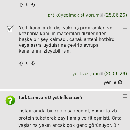
0
artıküyeolmakistiyorum
(
25.06.26
)
Yerli kanallarda dişi yakarış programları ve
kezbanla kamilin maceraları dizilerinden
başka bir şey kalmadı. çanak anteni hotbird
veya astra uydularına çevirip avrupa
kanallarını izleyebilirsin.
0
yurtsuz john
(
25.06.26
)
yenile
Türk Carnivore Diyet İnfluencer’ı
İnstagramda bir kadın sadece et, yumurta vb.
protein tüketerek zayıflamış ve fitleşmişti. Orta
yaşlarına yakın ancak çok genç görünüyor. Bir