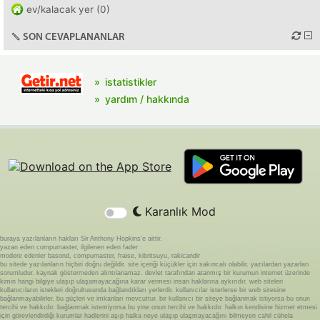
ev/kalacak yer (0)
SON CEVAPLANANLAR
istatistikler
yardım / hakkında
Karanlık Mod
buraya yazılanların hakları Sir Anthony Hopkins'e aittir.
yazan eden compumaster, ilgilenen eden fader
modere edenler basond, compumaster, fraise, kibritsuyu, rakicandir
bu sitede yazılanların hiçbiri doğru değildir. site içeriği küçükler için sakıncalı olabilir. yazılardan yazarları
sorumludur. kaynak göstermeden alıntılanamaz. devlet tarafından atanmış bir kurumun internet üzerinde
kimin hangi bilgiye ulaşıp ulaşamayacağına karar vermesi insan haklarına aykırıdır. web siteleri
kullanıcıların istekleri doğrultusunda bağlandıkları yerlerdir. kullanıcılar isterlerse bir web sitesine
bağlanmayabilirler. bu güçleri ve imkanları mevcuttur. bir kullanıcı bir siteye bağlanmak istiyorsa bu onun
tercihi ve hakkıdır. bağlanmak istemiyorsa bu yine onun tercihi ve hakkıdır. halkın kendisine hizmet etmesi
için görevlendirdiği kurumlar hadlerini aşıp halka neye ulaşıp ulaşmayacağını bilmeyen cahil cühela