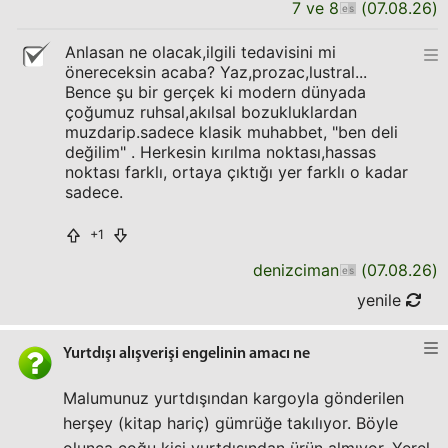
7 ve 8
(
07.08.26
)
Anlasan ne olacak,ilgili tedavisini mi
önereceksin acaba? Yaz,prozac,lustral...
Bence şu bir gerçek ki modern dünyada
çoğumuz ruhsal,akılsal bozukluklardan
muzdarip.sadece klasik muhabbet, "ben deli
değilim" . Herkesin kırılma noktası,hassas
noktası farklı, ortaya çıktığı yer farklı o kadar
sadece.
+1
denizciman
(
07.08.26
)
yenile
Yurtdışı alışverişi engelinin amacı ne
Malumunuz yurtdışından kargoyla gönderilen
herşey (kitap hariç) gümrüğe takılıyor. Böyle