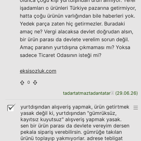
olunca çoğu kişi yurtdışından ürün almıyor. Yerel
işadamları o ürünleri Türkiye pazarına getirmiyor,
hatta çoğu ürünün varlığından bile haberleri yok.
Yedek parça zaten hiç getirmezler. Buradaki
amaç ne? Vergi alacaksa devlet doğrudan alsın,
bir ürün parası da devlete verelim sorun değil.
Amaç paranın yurtdışına çıkmaması mı? Yoksa
sadece Ticaret Odasının isteği mi?
eksisozluk.com
0
tadartatmaztadantatar
(
29.06.26
)
yurtdışından alışveriş yapmak, ürün getirtmek
yasak değil ki, yurtdışından "gümrüksüz,
kayıtsız kuyutsuz" alışveriş yapmak yasak.
sen bir ürün parası da devlete vereyim dersen
pekala sipariş verebilirsin. gümrüğe takılan
ürünü toplayıp yakmıyorlar. adrese tebligat