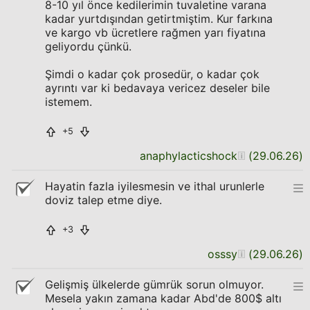
8-10 yıl önce kedilerimin tuvaletine varana
kadar yurtdışından getirtmiştim. Kur farkına
ve kargo vb ücretlere rağmen yarı fiyatına
geliyordu çünkü.
Şimdi o kadar çok prosedür, o kadar çok
ayrıntı var ki bedavaya vericez deseler bile
istemem.
+5
anaphylacticshock
(
29.06.26
)
Hayatin fazla iyilesmesin ve ithal urunlerle
doviz talep etme diye.
+3
osssy
(
29.06.26
)
Gelişmiş ülkelerde gümrük sorun olmuyor.
Mesela yakın zamana kadar Abd'de 800$ altı