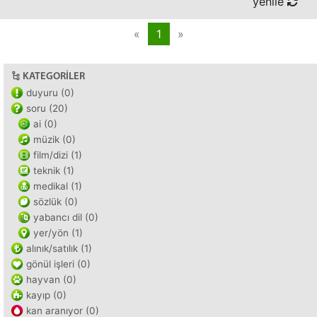
yenile
«
1
»
KATEGORILER
duyuru (0)
soru (20)
ai (0)
müzik (0)
film/dizi (1)
teknik (1)
medikal (1)
sözlük (0)
yabancı dil (0)
yer/yön (1)
alınık/satılık (1)
gönül işleri (0)
hayvan (0)
kayıp (0)
kan aranıyor (0)