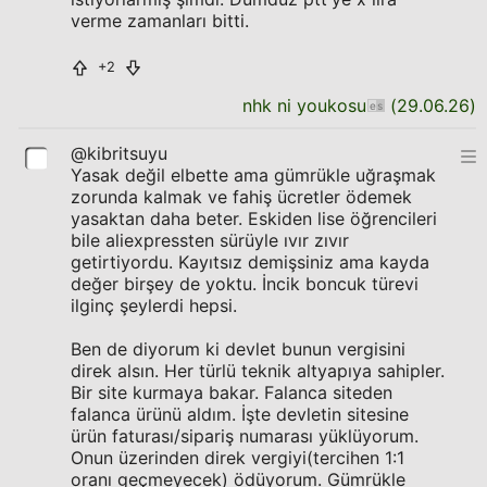
verme zamanları bitti.
+2
nhk ni youkosu
(
29.06.26
)
@kibritsuyu
Yasak değil elbette ama gümrükle uğraşmak
zorunda kalmak ve fahiş ücretler ödemek
yasaktan daha beter. Eskiden lise öğrencileri
bile aliexpressten sürüyle ıvır zıvır
getirtiyordu. Kayıtsız demişsiniz ama kayda
değer birşey de yoktu. İncik boncuk türevi
ilginç şeylerdi hepsi.
Ben de diyorum ki devlet bunun vergisini
direk alsın. Her türlü teknik altyapıya sahipler.
Bir site kurmaya bakar. Falanca siteden
falanca ürünü aldım. İşte devletin sitesine
ürün faturası/sipariş numarası yüklüyorum.
Onun üzerinden direk vergiyi(tercihen 1:1
oranı geçmeyecek) ödüyorum. Gümrükle