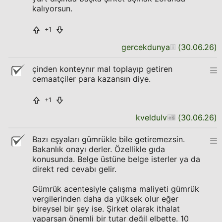
kalıyorsun.
+1
gercekdunya
(
30.06.26
)
çinden konteynır mal toplayıp getiren
cemaatçiler para kazansın diye.
+1
kveldulv
(
30.06.26
)
Bazı eşyaları gümrükle bile getiremezsin.
Bakanlık onayı derler. Özellikle gıda
konusunda. Belge üstüne belge isterler ya da
direkt red cevabı gelir.
Gümrük acentesiyle çalışma maliyeti gümrük
vergilerinden daha da yüksek olur eğer
bireysel bir şey ise. Şirket olarak ithalat
yaparsan önemli bir tutar değil elbette. 10