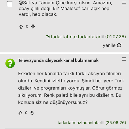
@Sattva Tamam Çine karşı olsun. Amazon,
ebay çinli değil ki? Maalesef cari açık hep
vardı, hep olacak.
0
🌸
tadartatmaztadantatar
(
01.07.26
)
yenile
Televizyonda izleyecek kanal bulamamak
Eskiden her kanalda farklı farklı aksiyon filmleri
olurdu. Kendini izlettiriyordu. Şimdi her yere Türk
dizileri ve programları koymuşlar. Görür görmez
sıkılıyorum. Renk paleti bile aynı bu dizilerin. Bu
konuda siz ne düşünüyorsunuz?
0
tadartatmaztadantatar
(
25.06.26
)