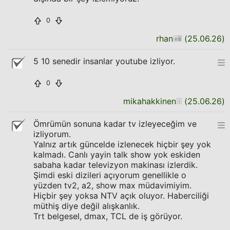
0
rhan
(
25.06.26
)
5 10 senedir insanlar youtube izliyor.
0
mikahakkinen
(
25.06.26
)
Ömrümün sonuna kadar tv izleyeceğim ve
izliyorum.
Yalnız artık güncelde izlenecek hiçbir şey yok
kalmadı. Canlı yayin talk show yok eskiden
sabaha kadar televizyon makinası izlerdik.
Şimdi eski dizileri açıyorum genellikle o
yüzden tv2, a2, show max müdavimiyim.
Hiçbir şey yoksa NTV açık oluyor. Haberciliği
müthiş diye değil alışkanlık.
Trt belgesel, dmax, TCL de iş görüyor.