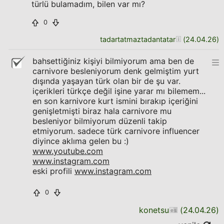
türlü bulamadım, bilen var mı?
0
tadartatmaztadantatar
(
24.04.26
)
bahsettiğiniz kişiyi bilmiyorum ama ben de
carnivore besleniyorum denk gelmiştim yurt
dışında yaşayan türk olan bir de şu var.
içerikleri türkçe değil işine yarar mı bilemem...
en son karnivore kurt ismini bırakıp içeriğini
genişletmişti biraz hala carnivore mu
besleniyor bilmiyorum düzenli takip
etmiyorum. sadece türk carnivore influencer
diyince aklıma gelen bu :)
www.youtube.com
www.instagram.com
eski profili
www.instagram.com
0
konetsu
(
24.04.26
)