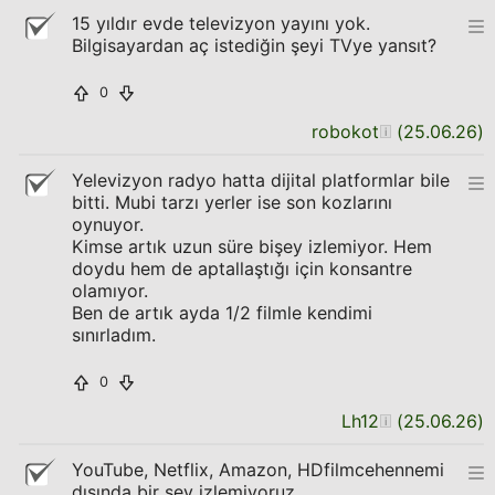
15 yıldır evde televizyon yayını yok.
Bilgisayardan aç istediğin şeyi TVye yansıt?
0
robokot
(
25.06.26
)
Yelevizyon radyo hatta dijital platformlar bile
bitti. Mubi tarzı yerler ise son kozlarını
oynuyor.
Kimse artık uzun süre bişey izlemiyor. Hem
doydu hem de aptallaştığı için konsantre
olamıyor.
Ben de artık ayda 1/2 filmle kendimi
sınırladım.
0
Lh12
(
25.06.26
)
YouTube, Netflix, Amazon, HDfilmcehennemi
dışında bir şey izlemiyoruz.