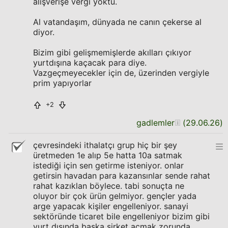
alışverişe vergi yoktu.
Al vatandaşım, dünyada ne canın çekerse al
diyor.
Bizim gibi gelişmemişlerde akılları çıkıyor
yurtdışına kaçacak para diye.
Vazgeçmeyecekler için de, üzerinden vergiyle
prim yapıyorlar
+2
gadlemler
(
29.06.26
)
çevresindeki ithalatçı grup hiç bir şey
üretmeden 1e alıp 5e hatta 10a satmak
istediği için sen getirme isteniyor. onlar
getirsin havadan para kazansınlar sende rahat
rahat kazıklan böylece. tabi sonuçta ne
oluyor bir çok ürün gelmiyor. gençler yada
arge yapacak kişiler engelleniyor. sanayi
sektöründe ticaret bile engelleniyor bizim gibi
yurt dışında başka şirket açmak zorunda