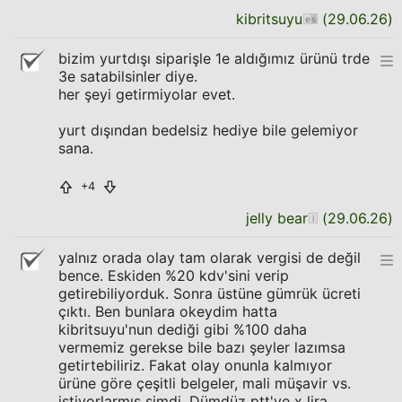
kibritsuyu
(
29.06.26
)
bizim yurtdışı siparişle 1e aldığımız ürünü trde
3e satabilsinler diye.
her şeyi getirmiyolar evet.
yurt dışından bedelsiz hediye bile gelemiyor
sana.
+4
jelly bear
(
29.06.26
)
yalnız orada olay tam olarak vergisi de değil
bence. Eskiden %20 kdv'sini verip
getirebiliyorduk. Sonra üstüne gümrük ücreti
çıktı. Ben bunlara okeydim hatta
kibritsuyu'nun dediği gibi %100 daha
vermemiz gerekse bile bazı şeyler lazımsa
getirtebiliriz. Fakat olay onunla kalmıyor
ürüne göre çeşitli belgeler, mali müşavir vs.
istiyorlarmış şimdi. Dümdüz ptt'ye x lira