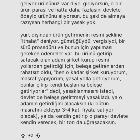
geliyor ürününüz var diye. gidiyorsun, o bir
ürün parası ve hatta daha fazlasını devlete
ödeyip ürününü alıyorsun. bu şekilde almaya
razıysan herhangi bir yasak yok.
yurt dışından ürün getirmenin resmi şekline
"ithalat" deniyor. gümrüğüydü, vergisiydi, bir
sürü prosedürü ve bunun için yapılması
gereken ödemeler var. bu ürünü getirip
satacak olan adam şirket kurup resmi
yollardan getirdiği için, beleşe getirenlerden
rahatsız oldu, "ben o kadar şirket kuruyorum,
masraf yapıyorum, yasal yolla getiriyorum,
bunlar çıkıp kendi başlarına beleşe
getiriyorlar" dedi, yasaklanmasını istedi,
devlet de beleşe getirtmeyi yasakladı. ya o
adamın getirdiğini alacaksın (ki bütün
masrafını ekleyip 3-4 katı fiyata satıyor
olacak), ya da kendin getirip o parayı devlete
kendin verecek, bir ton da uğraşacaksın.
+2