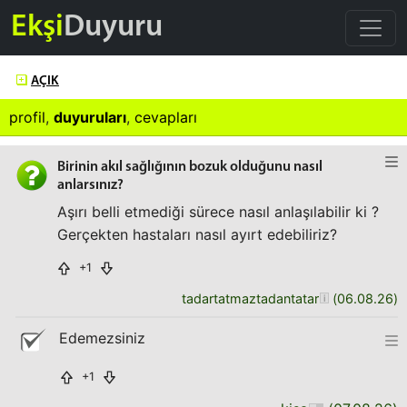
Ekşi
Duyuru
AÇIK
profil
,
duyuruları
,
cevapları
Birinin akıl sağlığının bozuk olduğunu nasıl
anlarsınız?
Aşırı belli etmediği sürece nasıl anlaşılabilir ki ?
Gerçekten hastaları nasıl ayırt edebiliriz?
+1
tadartatmaztadantatar
(
06.08.26
)
Edemezsiniz
+1