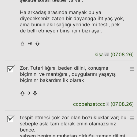
şekilde soran testler vs var.
Ha arkadaş arasında manyak bu ya
diyecekseniz zaten bir dayanaga ihtiyaç yok,
ama bunun akıl sağlığı yerinde mi testi, pek
de belli etmeyen birisi için bizi aşar.
+6
kisa
(
07.08.26
)
Zor. Tutarlılığını, beden dilini, konuşma
biçimini ve mantığını , duygularını yaşayış
biçiminr bakardım ilk olarak
0
cccbehzatccc
(
07.08.26
)
tespit etmesi çok zor olan bozukluklar var; bu
sebeple asla tam olarak emin olamazsınız
bence.
şahsen benimle muhatap olduğu zaman dilimi