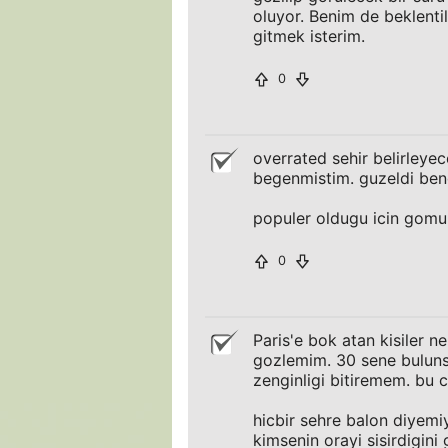
oluyor. Benim de beklenti
gitmek isterim.
0
overrated sehir belirley
begenmistim. guzeldi ben
populer oldugu icin gomul
0
Paris'e bok atan kisiler n
gozlemim. 30 sene bulunsa
zenginligi bitiremem. bu c
hicbir sehre balon diyemiy
kimsenin orayi sisirdigini 