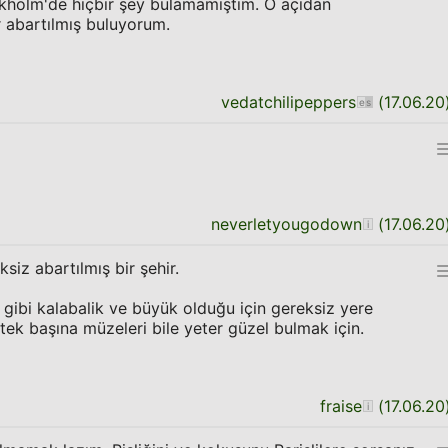
ckholm'de hiçbir şey bulamamıştım. O açıdan
 abartılmış buluyorum.
vedatchilipeppers
(
17.06.20
neverletyougodown
(
17.06.20
siz abartılmış bir şehir.
 gibi kalabalik ve büyük olduğu için gereksiz yere
tek başına müzeleri bile yeter güzel bulmak için.
fraise
(
17.06.20