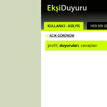
Ekşi
Duyuru
KULLANICI - ASILYIS
HER BIR Ş
AÇIK
GÖRÜNÜM
profil
,
duyuruları
,
cevapları