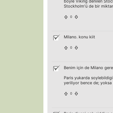
böyle Viking denilen Sto
Stockholm'ü de bir miktar
0
Milano. konu kiit
0
Benim için de Milano gerek
Paris yukarda soylebildigi
yeriliyor bence de; yoksa 
0