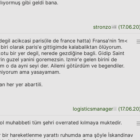
lıyormuş gibi geldi bana.
stronzo
(
17.06.20
egil acikcasi paris(ile de france hatta) Fransa'nin 1m<
 biri olarak paris'e gittigimde kalabaliktan ölüyorum.
otu bir yer degil, nerede gezdiğine bagli. Gidip Saint
rin guzel yanini goremezsin. Izmir'e gelen birini de
m o da ayni seyi der. Ailemi götürdüm ve begendiler.
eniyorum ama yasayamam.
an her yer abartili.
logisticsmanager
(
17.06.20
ndol muhabbeti tüm şehri overrated kılmaya muktedir.
r bir hareketlenme yarattı ruhumda ama şöyle İskandinav