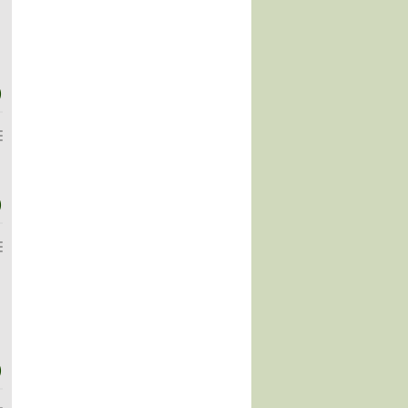
)
)
)