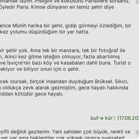
lmamak lazım. Pisliğini ve kokusunu Parislilere sorsanız,
yledir Paris. Kimse dünyanın en temiz şehri diye
nce Münih harika bir şehir, gidip görmeyi özlediğim, bir
i kez yolumu düşürdüğüm bir yer hatta.
ir şehir yok. Ama tek bir manzara, tek bir fotoğraf ile
, ikinci kez gitme isteğim olmuyor, fazla abartılmış
e İsviçre'nin bazı köy ve kasabaları dahil buna. Turist o
ekiyor ve bitiyor onun için o şehir.
ek olursak, birçok insandan duyduğum Brüksel. Sıkıcı,
en oldukça zevk alarak gezmiştim, gece hayatı hakkında
 cidden kötüdür gece hayatı.
buf-e kür
(
17.06.20
eyifli değildi gezilerim. Yani sahiden çok büyük, renkli ve
ü yer var ama beklentiler çok yüksek olunca overrated