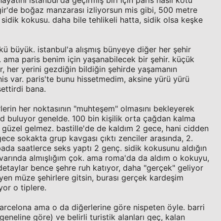
yatını istanbul'da geçirmiş biri için paris nasıl kötü
ir'de boğaz manzarası izliyorsun mis gibi, 500 metre
sidik kokusu. daha bile tehlikeli hatta, sidik olsa keşke
kü büyük. istanbul'a alışmış bünyeye diğer her şehir
r. ama paris benim için yaşanabilecek bir şehir. küçük
or, her yerini gezdiğin bildiğin şehirde yaşamanın
 his var. paris'te bunu hissetmedim, aksine yürü yürü
ettirdi bana.
lerin her noktasının "muhteşem" olmasını bekleyerek
ed buluyor genelde. 100 bin kişilik orta çağdan kalma
ki güzel gelmez. bastille'de de kaldım 2 gece, hani cidden
ece sokakta grup kavgası çıktı zenciler arasında, 2.
ada saatlerce seks yaptı 2 genç. sidik kokusunu aldığın
 civarında almışlığım çok. ama roma'da da aldım o kokuyu,
etaylar bence şehre ruh katıyor, daha "gerçek" geliyor
eyen müze şehirlere gitsin, burası gerçek kardeşim
or o tiplere.
arcelona ama o da diğerlerine göre nispeten öyle. barri
geneline göre) ve belirli turistik alanları geç, kalan