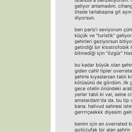
istanbul'a benzetiyorum. ha
geliyor anlamadım. cihang
ötede tarlabaşına git aynı 
diyorsun.
ben paris'i seviyorum çün
küçük ve "turistik" geliyo
şehirleri geziyorsun bitiy
getirdiği bir klostrofobik
bitmediği için "özgür" hiss
bu kadar büyük olan şehir
giden cahil tipler overrat
şehirle kıyaslarsan tabii 
kötüsünü de gördüm. ilk g
gece otelin önündeki arab
yerler tabii ki var, seine
amsterdam'da da. bu tip d
bana. halivud sahnesi ist
gerrrrçeekkk diyesim geliy
benim için en overrated b
gotic(ufak bir alan şehrin 