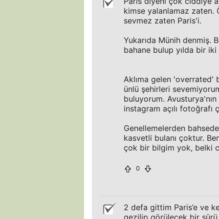
Paris diyeni çok ciddiye a
kimse yalanlamaz zaten. Ö
sevmez zaten Paris'i.
Yukarıda Münih denmiş. Be
bahane bulup yılda bir ik
Aklıma gelen 'overrated' b
ünlü şehirleri sevemiyorum
buluyorum. Avusturya'nın v
instagram açılı fotoğrafı ç
Genellemelerden bahsedec
kasvetli bulanı çoktur. B
çok bir bilgim yok, belki
0
2 defa gittim Paris’e ve k
gezilip görülecek bir sür