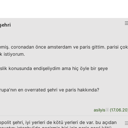
şehri
miş. coronadan önce amsterdam ve paris gittim. parisi çok
k istiyorum.
lik konusunda endişeliydim ama hiç öyle bir şeye
upa'nın en overrated şehri ve paris hakkında?
asilyis
(
17.06.20
olit şehri, iyi yerleri de kötü yerleri de var. bu açıdan