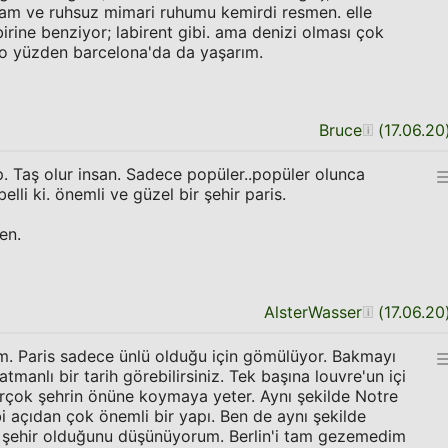
zam ve ruhsuz mimari ruhumu kemirdi resmen. elle
rbirine benziyor; labirent gibi. ama denizi olması çok
, o yüzden barcelona'da da yaşarım.
Bruce
(
17.06.20
p. Taş olur insan. Sadece popüler..popüler olunca
li ki. önemli ve güzel bir şehir paris.
en.
AlsterWasser
(
17.06.20
um. Paris sadece ünlü olduğu için gömülüyor. Bakmayı
atmanlı bir tarih görebilirsiniz. Tek başına louvre'un içi
 birçok şehrin önüne koymaya yeter. Aynı şekilde Notre
i açıdan çok önemli bir yapı. Ben de aynı şekilde
ir şehir olduğunu düşünüyorum. Berlin'i tam gezemedim