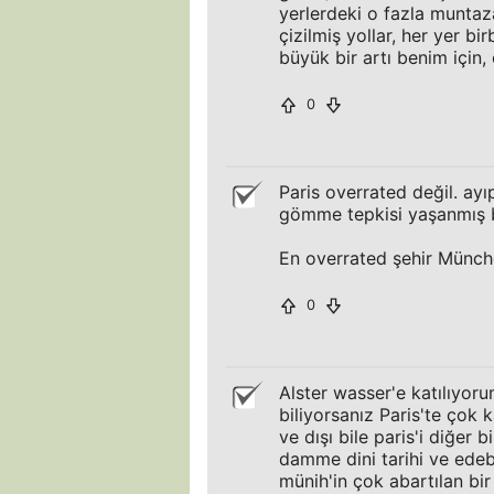
yerlerdeki o fazla munta
çizilmiş yollar, her yer bi
büyük bir artı benim için
0
Paris overrated değil. ayı
gömme tepkisi yaşanmış bel
En overrated şehir Münch
0
Alster wasser'e katılıyor
biliyorsanız Paris'te çok k
ve dışı bile paris'i diğer
damme dini tarihi ve edeb
münih'in çok abartılan b