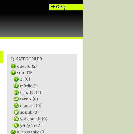
Giriş
KATEGORILER
duyuru (2)
soru (15)
ai (0)
müzik (0)
film/dizi (2)
teknik (0)
medikal (0)
sözlük (0)
yabancı dil (0)
yer/yön (2)
alınık/satılık (0)