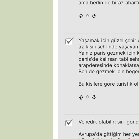
ama berlin de biraz abartı
0
Yaşamak için güzel şehir d
az kisili sehrinde yaşayan
Yalniz paris gezmek için k
denis'de kalirsan tabi seh
arapderesinde konaklatsa
Ben de gezmek icin beg
Bu kisilere gore turistik ol
0
Venedik olabilir; sırf go
Avrupa'da gittiğim her ye