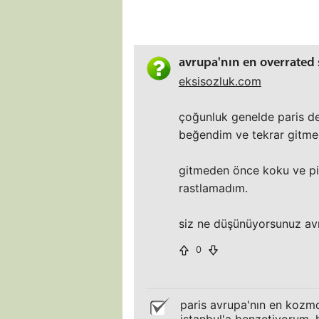
avrupa'nın en overrated 
eksisozluk.com
çoğunluk genelde paris de
beğendim ve tekrar gitme
gitmeden önce koku ve pis
rastlamadım.
siz ne düşünüyorsunuz avr
0
paris avrupa'nın en kozmop