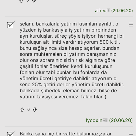
0
alfred
(
20.06.20
)
selam. bankalarla yatırım kısımları ayrıldı. o
yüzden iş bankasıyla iş yatırım birbirinden
ayrı kuruluşlar. süreç şöyle işliyor. herhangi bi
kuruluşun alt limiti vardır atıyorum 500 k tl .
bunu sağlayınca size hesap açarlar. bundan
sonra muhtemelen bi yatırım danışmanınız
olur ona sorarsınız sizin risk algınıza göre
çeşitli fonlar önerirler. kendi kuruluşunun
fonları olur tabi bunlar. bu fonlarda da
yönetim ücreti getiriye dahildir atıyorum o
sene 25% getiri derler yönetim ücreti dahildir.
bankada şubedeki eleman bilmez. bilse de
yatırım tavsiyesi veremez. falan filan:)
0
lycoxin
(
20.06.20
)
Banka sana hiç bir vatte bulunmaz,zarar