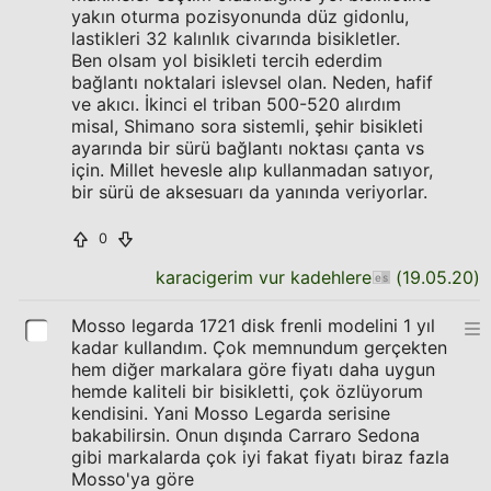
yakın oturma pozisyonunda düz gidonlu,
lastikleri 32 kalınlık civarında bisikletler.
Ben olsam yol bisikleti tercih ederdim
bağlantı noktalari islevsel olan. Neden, hafif
ve akıcı. İkinci el triban 500-520 alırdım
misal, Shimano sora sistemli, şehir bisikleti
ayarında bir sürü bağlantı noktası çanta vs
için. Millet hevesle alıp kullanmadan satıyor,
bir sürü de aksesuarı da yanında veriyorlar.
0
karacigerim vur kadehlere
(
19.05.20
)
Mosso legarda 1721 disk frenli modelini 1 yıl
kadar kullandım. Çok memnundum gerçekten
hem diğer markalara göre fiyatı daha uygun
hemde kaliteli bir bisikletti, çok özlüyorum
kendisini. Yani Mosso Legarda serisine
bakabilirsin. Onun dışında Carraro Sedona
gibi markalarda çok iyi fakat fiyatı biraz fazla
Mosso'ya göre