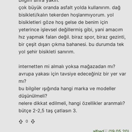
bilgim sıfıra yakın.
çok büyük oranda asfalt yolda kullanırım. dağ
bisikleti/kalın tekerden hoşlanmıyorum. yol
bisikletleri göze hoş gelse de benim için
yeterince işlevsel değillermiş gibi, yani amacım
hız yapmak falan değil. biraz spor, biraz gezinti,
bir çeşit dışarı çıkma bahanesi. bu durumda tek
yol şehir bisikleti sanırım.
internetten mi almalı yoksa mağazadan mı?
avrupa yakası için tavsiye edeceğiniz bir yer var
mı?
bu bilgiler ışığında hangi marka ve modeller
düşünülmeli?
nelere dikkat edilmeli, hangi özellikler aranmalı?
bütçe 2-2,5 taş çatlasın 3.
0
alfred
(
19.05.20
)