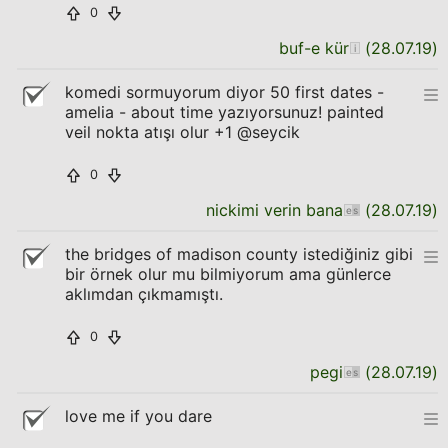
0
buf-e kür
(
28.07.19
)
komedi sormuyorum diyor 50 first dates -
amelia - about time yazıyorsunuz! painted
veil nokta atışı olur +1 @seycik
0
nickimi verin bana
(
28.07.19
)
the bridges of madison county istediğiniz gibi
bir örnek olur mu bilmiyorum ama günlerce
aklımdan çıkmamıştı.
0
pegi
(
28.07.19
)
love me if you dare