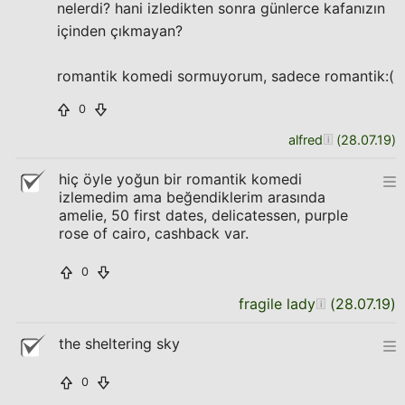
nelerdi? hani izledikten sonra günlerce kafanızın
içinden çıkmayan?
romantik komedi sormuyorum, sadece romantik:(
0
alfred
(
28.07.19
)
hiç öyle yoğun bir romantik komedi
izlemedim ama beğendiklerim arasında
amelie, 50 first dates, delicatessen, purple
rose of cairo, cashback var.
0
fragile lady
(
28.07.19
)
the sheltering sky
0