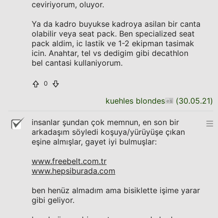
ceviriyorum, oluyor.
Ya da kadro buyukse kadroya asilan bir canta
olabilir veya seat pack. Ben specialized seat
pack aldim, ic lastik ve 1-2 ekipman tasimak
icin. Anahtar, tel vs dedigim gibi decathlon
bel cantasi kullaniyorum.
0
kuehles blondes
(
30.05.21
)
insanlar şundan çok memnun, en son bir
arkadaşım söyledi koşuya/yürüyüşe çıkan
eşine almışlar, gayet iyi bulmuşlar:
www.freebelt.com.tr
www.hepsiburada.com
ben henüz almadım ama bisiklette işime yarar
gibi geliyor.