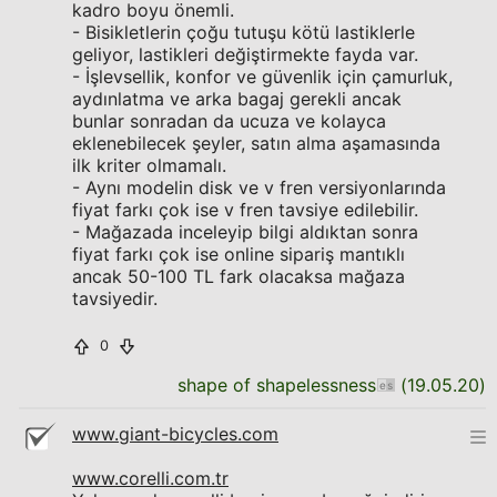
kadro boyu önemli.
- Bisikletlerin çoğu tutuşu kötü lastiklerle
geliyor, lastikleri değiştirmekte fayda var.
- İşlevsellik, konfor ve güvenlik için çamurluk,
aydınlatma ve arka bagaj gerekli ancak
bunlar sonradan da ucuza ve kolayca
eklenebilecek şeyler, satın alma aşamasında
ilk kriter olmamalı.
- Aynı modelin disk ve v fren versiyonlarında
fiyat farkı çok ise v fren tavsiye edilebilir.
- Mağazada inceleyip bilgi aldıktan sonra
fiyat farkı çok ise online sipariş mantıklı
ancak 50-100 TL fark olacaksa mağaza
tavsiyedir.
0
shape of shapelessness
(
19.05.20
)
www.giant-bicycles.com
www.corelli.com.tr