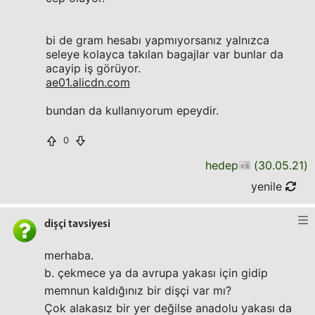
bi de gram hesabı yapmıyorsanız yalnızca
seleye kolayca takılan bagajlar var bunlar da
acayip iş görüyor.
ae01.alicdn.com
bundan da kullanıyorum epeydir.
0
hedep
(
30.05.21
)
yenile
dişçi tavsiyesi
merhaba.
b. çekmece ya da avrupa yakası için gidip
memnun kaldığınız bir dişçi var mı?
Çok alakasız bir yer değilse anadolu yakası da