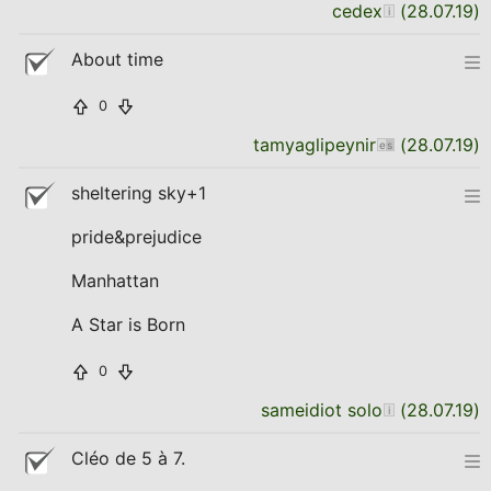
cedex
(
28.07.19
)
About time
0
tamyaglipeynir
(
28.07.19
)
sheltering sky+1
pride&prejudice
Manhattan
A Star is Born
0
sameidiot solo
(
28.07.19
)
Cléo de 5 à 7.