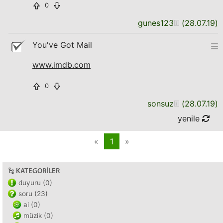
0
gunes123
(
28.07.19
)
You've Got Mail
www.imdb.com
0
sonsuz
(
28.07.19
)
yenile
«
1
»
KATEGORILER
duyuru (0)
soru (23)
ai (0)
müzik (0)