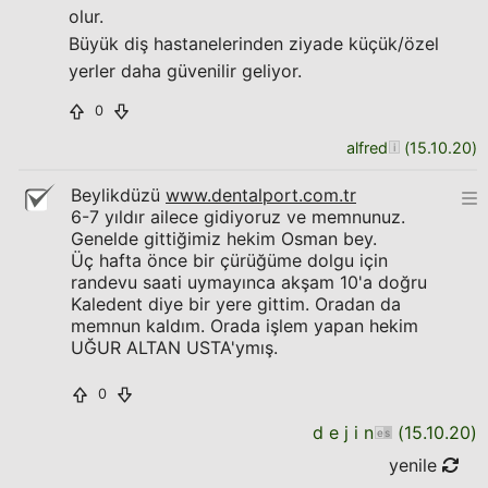
olur.
Büyük diş hastanelerinden ziyade küçük/özel
yerler daha güvenilir geliyor.
0
alfred
(
15.10.20
)
Beylikdüzü
www.dentalport.com.tr
6-7 yıldır ailece gidiyoruz ve memnunuz.
Genelde gittiğimiz hekim Osman bey.
Üç hafta önce bir çürüğüme dolgu için
randevu saati uymayınca akşam 10'a doğru
Kaledent diye bir yere gittim. Oradan da
memnun kaldım. Orada işlem yapan hekim
UĞUR ALTAN USTA'ymış.
0
d e j i n
(
15.10.20
)
yenile