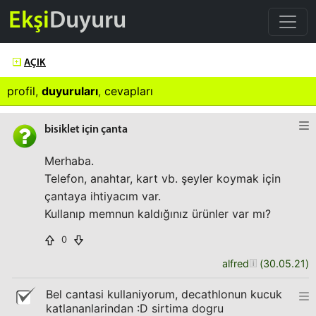
Ekşi
Duyuru
AÇIK
profil
,
duyuruları
,
cevapları
bisiklet için çanta
Merhaba.
Telefon, anahtar, kart vb. şeyler koymak için
çantaya ihtiyacım var.
Kullanıp memnun kaldığınız ürünler var mı?
0
alfred
(
30.05.21
)
Bel cantasi kullaniyorum, decathlonun kucuk
katlananlarindan :D sirtima dogru