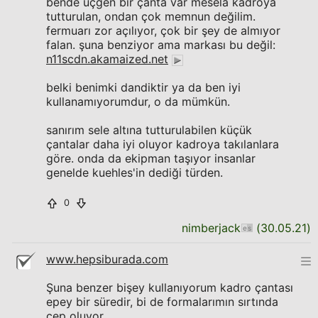
bende üçgen bir çanta var mesela kadroya
tutturulan, ondan çok memnun değilim.
fermuarı zor açılıyor, çok bir şey de almıyor
falan. şuna benziyor ama markası bu değil:
n11scdn.akamaized.net
belki benimki dandiktir ya da ben iyi
kullanamıyorumdur, o da mümkün.
sanırım sele altına tutturulabilen küçük
çantalar daha iyi oluyor kadroya takılanlara
göre. onda da ekipman taşıyor insanlar
genelde kuehles'in dediği türden.
0
nimberjack
(
30.05.21
)
www.hepsiburada.com
Şuna benzer bişey kullanıyorum kadro çantası
epey bir süredir, bi de formalarımın sırtında
cep oluyor.