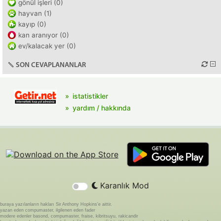
gönül işleri (0)
hayvan (1)
kayıp (0)
kan aranıyor (0)
ev/kalacak yer (0)
SON CEVAPLANANLAR
istatistikler
yardım / hakkında
Karanlık Mod
buraya yazılanların hakları Sir Anthony Hopkins'e aittir.
yazan eden compumaster, ilgilenen eden fader
modere edenler basond, compumaster, fraise, kibritsuyu, rakicandir