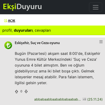
Ekşi
Duyuru
AÇIK
profil
,
duyuruları
,
cevapları
Eskişehir, Suç ve Ceza oyunu
Bugün (Pazartesi) akşam saat 8:00'de, Eskişehir
Yunus Emre Kültür Merkezindeki 'Suç ve Ceza'
oyununa 4 bilet almıştım. Ben ve oğlum
gidebiliyoruz ama iki bilet boşa çıktı. Gelmek
isteyenler mesaj atabilir. Para falan istemem,
ilgilisi gelsin yeter.
0
abbabaabbaababbabaababbaabbabaab
(
25.11.24
)