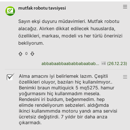
mutfak robotu tavsiyesi
Sayın ekşi duyuru müdavimleri. Mutfak robotu
alacağız. Alırken dikkat edilecek hususlarda,
özellikleri, markası, modeli vs her türlü önerinizi
bekliyorum.
0
abbabaabbaababbabaababbaabbabaab
(
26.12.23
)
Alma amacını iyi belirlemek lazım. Çeşitli
özellikleri oluyor, bazıları hiç kullanılmıyor..
Benimki braun multiquick 5 mq5275. hamur
yoğurmasını hiç kullanmadım mesela.
Rendesini iri buldum, beğenmedim. hep
elimde rendeliyorum sebzeleri. aldığımda
ikinci kullanımımda motoru yandı ama servisi
ücretsiz değiştirdi. 7 yıldır bir daha arıza
çıkarmadı.