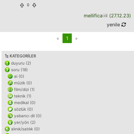
0
mellifica
(
27.12.23
)
yenile
«
1
»
KATEGORILER
duyuru (2)
soru (18)
ai (0)
müzik (0)
film/dizi (1)
teknik (1)
medikal (0)
sözlük (0)
yabancı dil (0)
yer/yön (2)
alınık/satılık (0)