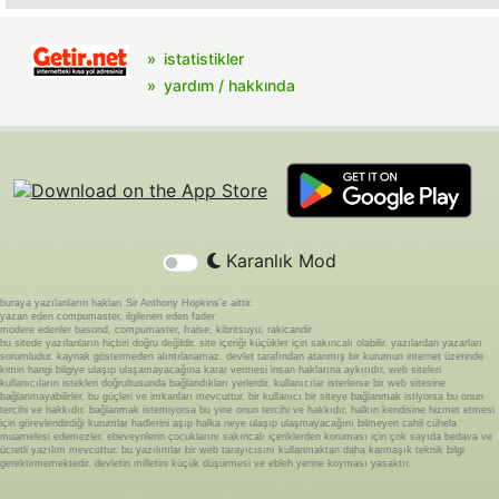
istatistikler
yardım / hakkında
Karanlık Mod
buraya yazılanların hakları Sir Anthony Hopkins'e aittir.
yazan eden compumaster, ilgilenen eden fader
modere edenler basond, compumaster, fraise, kibritsuyu, rakicandir
bu sitede yazılanların hiçbiri doğru değildir. site içeriği küçükler için sakıncalı olabilir. yazılardan yazarları
sorumludur. kaynak göstermeden alıntılanamaz. devlet tarafından atanmış bir kurumun internet üzerinde
kimin hangi bilgiye ulaşıp ulaşamayacağına karar vermesi insan haklarına aykırıdır. web siteleri
kullanıcıların istekleri doğrultusunda bağlandıkları yerlerdir. kullanıcılar isterlerse bir web sitesine
bağlanmayabilirler. bu güçleri ve imkanları mevcuttur. bir kullanıcı bir siteye bağlanmak istiyorsa bu onun
tercihi ve hakkıdır. bağlanmak istemiyorsa bu yine onun tercihi ve hakkıdır. halkın kendisine hizmet etmesi
için görevlendirdiği kurumlar hadlerini aşıp halka neye ulaşıp ulaşmayacağını bilmeyen cahil cühela
muamelesi edemezler. ebeveynlerin çocuklarını sakıncalı içeriklerden koruması için çok sayıda bedava ve
ücretli yazılım mevcuttur. bu yazılımlar bir web tarayıcısını kullanmaktan daha karmaşık teknik bilgi
gerektirmemektedir. devletin milletini küçük düşürmesi ve ebleh yerine koyması yasaktır.