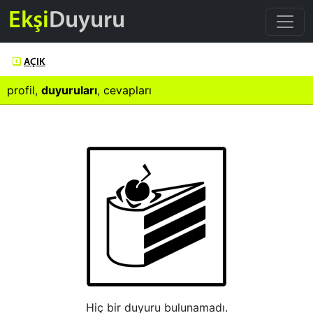
Ekşi
Duyuru
AÇIK
profil
,
duyuruları
,
cevapları
Hiç bir duyuru bulunamadı.