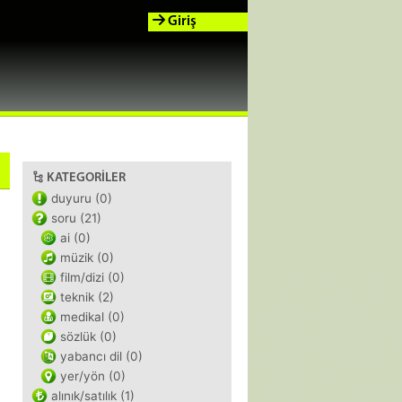
Giriş
KATEGORILER
duyuru (0)
soru (21)
ai (0)
müzik (0)
film/dizi (0)
teknik (2)
medikal (0)
sözlük (0)
yabancı dil (0)
yer/yön (0)
alınık/satılık (1)