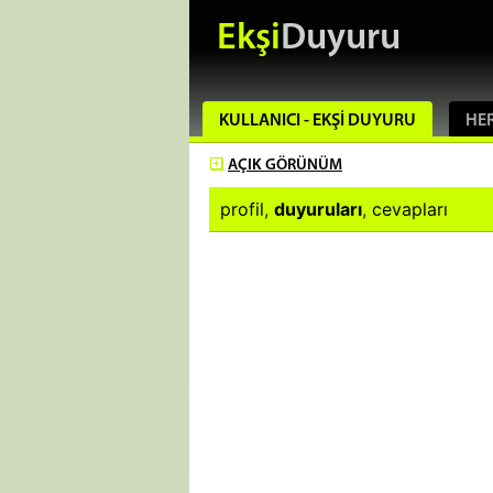
Ekşi
Duyuru
KULLANICI - EKŞI DUYURU
HER
AÇIK
GÖRÜNÜM
profil
,
duyuruları
,
cevapları