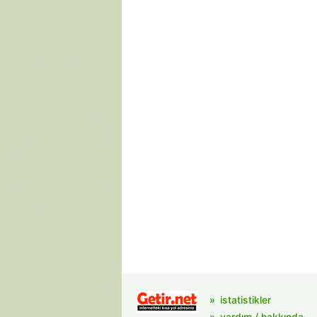
istatistikler
yardım / hakkında