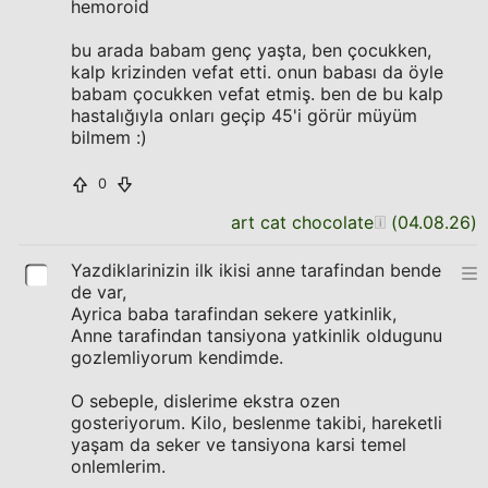
hemoroid
bu arada babam genç yaşta, ben çocukken,
kalp krizinden vefat etti. onun babası da öyle
babam çocukken vefat etmiş. ben de bu kalp
hastalığıyla onları geçip 45'i görür müyüm
bilmem :)
0
art cat chocolate
(
04.08.26
)
Yazdiklarinizin ilk ikisi anne tarafindan bende
de var,
Ayrica baba tarafindan sekere yatkinlik,
Anne tarafindan tansiyona yatkinlik oldugunu
gozlemliyorum kendimde.
O sebeple, dislerime ekstra ozen
gosteriyorum. Kilo, beslenme takibi, hareketli
yaşam da seker ve tansiyona karsi temel
onlemlerim.