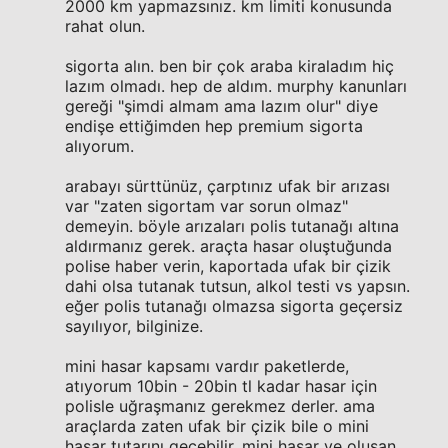
2000 km yapmazsınız. km limiti konusunda
rahat olun.
sigorta alın. ben bir çok araba kiraladım hiç
lazım olmadı. hep de aldım. murphy kanunları
gereği "şimdi almam ama lazım olur" diye
endişe ettiğimden hep premium sigorta
alıyorum.
arabayı sürttünüz, çarptınız ufak bir arızası
var "zaten sigortam var sorun olmaz"
demeyin. böyle arızaları polis tutanağı altına
aldırmanız gerek. araçta hasar oluştuğunda
polise haber verin, kaportada ufak bir çizik
dahi olsa tutanak tutsun, alkol testi vs yapsın.
eğer polis tutanağı olmazsa sigorta geçersiz
sayılıyor, bilginize.
mini hasar kapsamı vardır paketlerde,
atıyorum 10bin - 20bin tl kadar hasar için
polisle uğraşmanız gerekmez derler. ama
araçlarda zaten ufak bir çizik bile o mini
hasar tutarını geçebilir. mini hasar ve oluşan