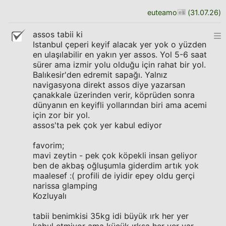
euteamo
(
31.07.26
)
assos tabii ki
Istanbul çeperi keyif alacak yer yok o yüzden
en ulaşılabilir en yakın yer assos. Yol 5-6 saat
sürer ama izmir yolu olduğu için rahat bir yol.
Balıkesir'den edremit sapağı. Yalnız
navigasyona direkt assos diye yazarsan
çanakkale üzerinden verir, köprüden sonra
dünyanın en keyifli yollarından biri ama acemi
için zor bir yol.
assos'ta pek çok yer kabul ediyor
favorim;
mavi zeytin - pek çok köpekli insan geliyor
ben de akbaş oğluşumla giderdim artık yok
maalesef :( profili de iyidir epey oldu gerçi
narissa glamping
Kozluyalı
tabii benimkisi 35kg idi büyük ırk her yer