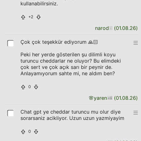
kullanabilirsiniz.
+2
narod
(
01.08.26
)
Çok çok teşekkür ediyorum 🙏🏻
Peki her yerde gösterilen şu dilimli koyu
turuncu cheddarlar ne oluyor? Bu elimdeki
çok sert ve çok açık sarı bir peynir de.
Anlayamıyorum sahte mi, ne aldım ben?
0
🌸
yaren
(
01.08.26
)
Chat gpt ye cheddar turuncu mu olur diye
sorarsaniz acikliyor. Uzun uzun yazmiyayim
0