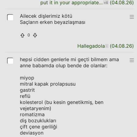
put it in your appropriate place
(
04.08.26
)
Ailecek dişlerimiz kötü
Saçların erken beyazlaşması
0
Hallegadola
(
04.08.26
)
hepsi cidden genlerle mi geçti bilmem ama
anne babamda olup bende de olanlar:
miyop
mitral kapak prolapsusu
gastrit
reflü
kolesterol (bu kesin genetikmiş, ben
vejetaryenim)
romatizma
diş bozuklukları
çift çene geriliği
deviasyon