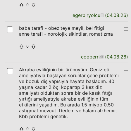
0
egerbiryolcu
(
04.08.26
)
baba tarafi - obeziteye meyil, bel fitigi
anne tarafi - norolojik sikintilar, romatizma
0
cooperr
(
04.08.26
)
Akraba evliliğinin bir ürünüyüm. Geniz eti
ameliyatıyla başlayan sorunlar çene problemi
ve bozuk diş yapısıyla hayata başladım. 40
yaşına kadar 2 öçl kopartıp 3 kez diz
ameliyatı olduktan sonra bir de kasık fıtığı
yırtığı ameliyatıyla akraba evliliğinin tüm
etkilerini yaşadım. Bu arada 1.5 miyop 0.50
astigmat mevcut. Dedem ve halam alzhemir.
Kbb problemi genetik.
0