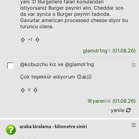
yani :D Burgerlere falan konulandan
istiyorsanız Burger peyniri alın. Cheddar sos
da var ayrıca o Burger peyniri tadında.
Gavurlar american processed cheese diyor bu
turuncu olana.
+1
glamdr1ng
(
01.08.26
)
@kobuzchu kiz ve @glamdr1ng
Çok teşekkür ediyorum 😊🙏🏻
0
🌸
yaren
(
01.08.26
)
yenile
araba kiralama - kilometre siniri