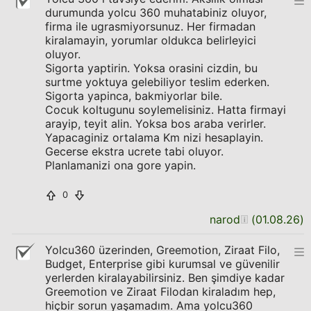
durumunda yolcu 360 muhatabiniz oluyor,
firma ile ugrasmiyorsunuz. Her firmadan
kiralamayin, yorumlar oldukca belirleyici
oluyor.
Sigorta yaptirin. Yoksa orasini cizdin, bu
surtme yoktuya gelebiliyor teslim ederken.
Sigorta yapinca, bakmiyorlar bile.
Cocuk koltugunu soylemelisiniz. Hatta firmayi
arayip, teyit alin. Yoksa bos araba verirler.
Yapacaginiz ortalama Km nizi hesaplayin.
Gecerse ekstra ucrete tabi oluyor.
Planlamanizi ona gore yapin.
0
narod
(
01.08.26
)
Yolcu360 üzerinden, Greemotion, Ziraat Filo,
Budget, Enterprise gibi kurumsal ve güvenilir
yerlerden kiralayabilirsiniz. Ben şimdiye kadar
Greemotion ve Ziraat Filodan kiraladım hep,
hiçbir sorun yaşamadım. Ama yolcu360