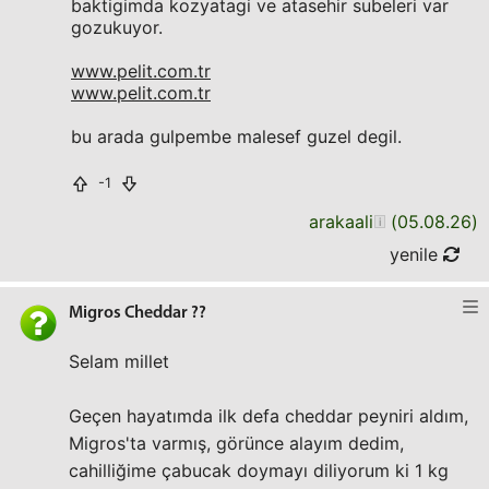
baktigimda kozyatagi ve atasehir subeleri var
gozukuyor.
www.pelit.com.tr
www.pelit.com.tr
bu arada gulpembe malesef guzel degil.
-1
arakaali
(
05.08.26
)
yenile
Migros Cheddar ??
Selam millet
Geçen hayatımda ilk defa cheddar peyniri aldım,
Migros'ta varmış, görünce alayım dedim,
cahilliğime çabucak doymayı diliyorum ki 1 kg