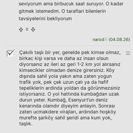
seviyorum ama birbucuk saat suruyor. O kadar
gitmek istemedim. O taraflari bilenlerin
tavsiyelerini bekliyorum
0
narod
(
04.08.26
)
Çakıllı taşlı bir yer, genelde pek kimse olmaz,
birkac kişi varsa ve daha az insan olsun
diyorsanız az ileri az geri 1-2 km yol alırsanız
kimsecikler olmadan denize girersiniz. Köy
dışında sahil yola yakın ama zaten yogun
trafik yok, pek çek uzun çalı ya da hafif
tepeliklerin ardinda yoldan da görünmezsiniz
istiyorsanız. O yol hattında kumbağdan uzak
durun yeter. Kumbağ, Esenyurt’un deniz
kenarında olanıdır diyeyim anlayin. Sonrası
zaten ucmakdere virajları, ardından hoşköy
murefte şarköy sahil şeridi ama kum yok,
taşlık.