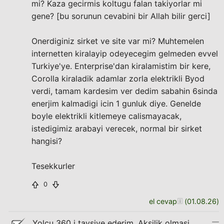
mi? Kaza gecirmis koltugu falan takiyorlar mi
gene? [bu sorunun cevabini bir Allah bilir gerci]
Onerdiginiz sirket ve site var mi? Muhtemelen
internetten kiralayip odeyecegim gelmeden evvel
Turkiye'ye. Enterprise'dan kiralamistim bir kere,
Corolla kiraladik adamlar zorla elektrikli Byod
verdi, tamam kardesim ver dedim sabahin 6sinda
enerjim kalmadigi icin 1 gunluk diye. Genelde
boyle elektrikli kitlemeye calismayacak,
istedigimiz arabayi verecek, normal bir sirket
hangisi?
Tesekkurler
0
el cevap
(
01.08.26
)
Yolcu 360 i tavsiye ederim. Aksilik olmasi