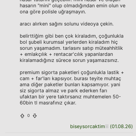
hasarın "mini" olup olmadığından emin olun ve
ona göre polisle uğraşmayın.
aracı alırken sağını solunu videoya çekin.
belirttiğim gibi ben çok kiraladım, çoğunlukla
bol şubeli kurumsal yerlerden kiraladım hiç
sorun yaşamadım. tarlasını satıp müteahhitlik
+ emlakçılık + rentacar'cılık yapanlardan
kiralamadığınız sürece sorun yaşamazsınız.
premium sigorta paketleri çoğunlukla lastik +
cam + far'ları kapsıyor. burası teyite muhtaç
ama diğer paketler bunları kapsamıyor. yani
siz sigorta almaz ve park ederken farı
ufaktan bir yere taktırsanız muhtemelen 50-
60bin tl masrafınız çıkar.
0
biseysorcaktim
(
01.08.26
)