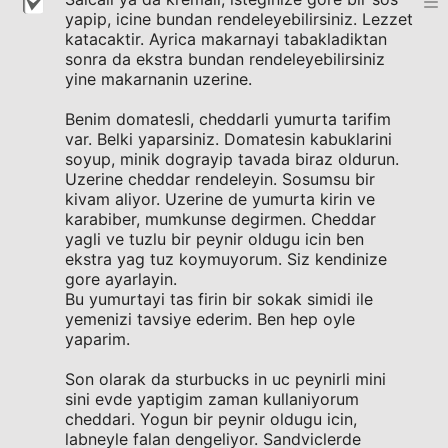
yapip, icine bundan rendeleyebilirsiniz. Lezzet
katacaktir. Ayrica makarnayi tabakladiktan
sonra da ekstra bundan rendeleyebilirsiniz
yine makarnanin uzerine.
Benim domatesli, cheddarli yumurta tarifim
var. Belki yaparsiniz. Domatesin kabuklarini
soyup, minik dograyip tavada biraz oldurun.
Uzerine cheddar rendeleyin. Sosumsu bir
kivam aliyor. Uzerine de yumurta kirin ve
karabiber, mumkunse degirmen. Cheddar
yagli ve tuzlu bir peynir oldugu icin ben
ekstra yag tuz koymuyorum. Siz kendinize
gore ayarlayin.
Bu yumurtayi tas firin bir sokak simidi ile
yemenizi tavsiye ederim. Ben hep oyle
yaparim.
Son olarak da sturbucks in uc peynirli mini
sini evde yaptigim zaman kullaniyorum
cheddari. Yogun bir peynir oldugu icin,
labneyle falan dengeliyor. Sandviclerde