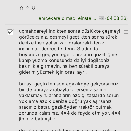
0
emcekare olmadi einstein olsun bari
(
04.08.26
)
uçmakdereyi indikten sonra düzlükte çeşmeyi
görüceksiniz. çeşmeyi geçtikten sonra sürekli
denize inen yollar var. oralardaki deniz
inanılmaz derecede derin. 3 adımda
boyunuzu geçiyor. eğer buraların güzelliğine
kanıp yüzme konusunda da iyi değilseniz
kesinlikle girmeyin. ha ben sürekli buraya
giderim yüzmek için orası ayrı.
burayı geçtikten sonragaziköye geliyorsunuz.
bir de buraya arabayla girerseniz sahile
yaklaşmayın. arabaların ezdiği taşlarda sorun
yok ama azcık denize doğru yaklaşırsanız
aracınız batar. gaziköyden traktör bulmak
zorunda kalırsınız. 4x4 de fayda etmiyor. 4x4
jipimiz batmıştı :)
dediğim yer uçmakdere çeşmesi ile gaziköy