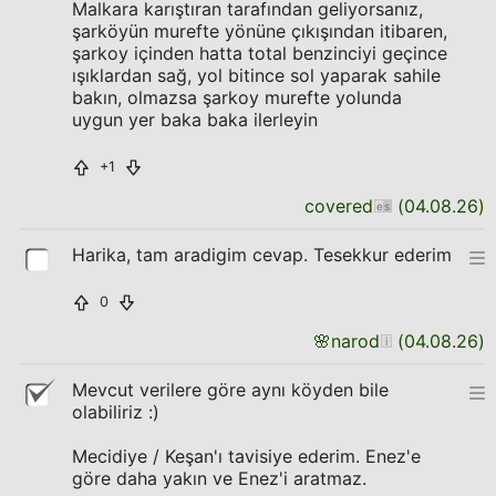
Malkara karıştıran tarafından geliyorsanız,
şarköyün murefte yönüne çıkışından itibaren,
şarkoy içinden hatta total benzinciyi geçince
ışıklardan sağ, yol bitince sol yaparak sahile
bakın, olmazsa şarkoy murefte yolunda
uygun yer baka baka ilerleyin
+1
covered
(
04.08.26
)
Harika, tam aradigim cevap. Tesekkur ederim
0
🌸
narod
(
04.08.26
)
Mevcut verilere göre aynı köyden bile
olabiliriz :)
Mecidiye / Keşan'ı tavisiye ederim. Enez'e
göre daha yakın ve Enez'i aratmaz.