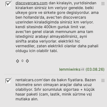
discovercars.com
dan kiralayin, yurtdisindan
kiralarken sinirsiz km veriyor genelde. belki
ulkeye gore ve sirkete gore degisiyordur. ama
ben hollanda'da, avec'ten discovercars
uzerinden kiraladigimda sinirsiz km veriyor.
kendi sitesinde 400km gunluk limit var.
avec'ten genel olarak memnunum ama tam
istediginiz arabayi almayabilirsiniz, ayni
sinifta araba veriyorlar. elektrikli hic
vermediler, zaten elektrikli olanlar daha pahali
oldugu icin olabilir tabi.
0
lemmiwinks
(
03.08.26
)
rentalcars.com'dan da bakın fiyatlara. Bazen
kilometre sınırı olmayan araçlar daha ucuz
olabiliyor. Sıfır sorumluluk sigortası + küçük
hasar paketi (cam, lastik, minik sürtme vs)
mutlaka alın.