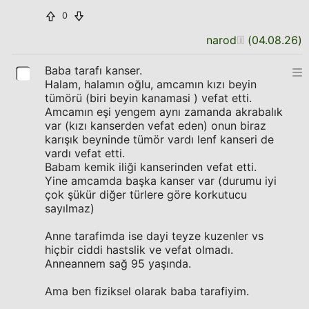
0
narod
(
04.08.26
)
Baba tarafı kanser.
Halam, halamın oğlu, amcamın kızı beyin
tümörü (biri beyin kanamasi ) vefat etti.
Amcamın eşi yengem aynı zamanda akrabalık
var (kızı kanserden vefat eden) onun biraz
karışık beyninde tümör vardı lenf kanseri de
vardı vefat etti.
Babam kemik iliği kanserinden vefat etti.
Yine amcamda başka kanser var (durumu iyi
çok şükür diğer türlere göre korkutucu
sayılmaz)
Anne tarafimda ise dayi teyze kuzenler vs
hiçbir ciddi hastslik ve vefat olmadı.
Anneannem sağ 95 yaşında.
Ama ben fiziksel olarak baba tarafiyim.