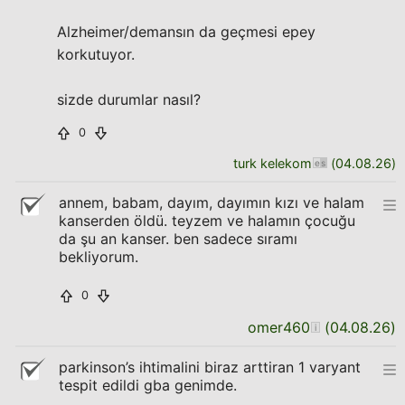
Alzheimer/demansın da geçmesi epey
korkutuyor.
sizde durumlar nasıl?
0
turk kelekom
(
04.08.26
)
annem, babam, dayım, dayımın kızı ve halam
kanserden öldü. teyzem ve halamın çocuğu
da şu an kanser. ben sadece sıramı
bekliyorum.
0
omer460
(
04.08.26
)
parkinson’s ihtimalini biraz arttiran 1 varyant
tespit edildi gba genimde.