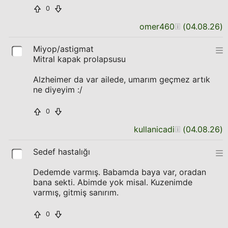
0
omer460
(
04.08.26
)
Miyop/astigmat
Mitral kapak prolapsusu
Alzheimer da var ailede, umarım geçmez artık
ne diyeyim :/
0
kullanicadi
(
04.08.26
)
Sedef hastalığı
Dedemde varmış. Babamda baya var, oradan
bana sekti. Abimde yok misal. Kuzenimde
varmış, gitmiş sanırım.
0