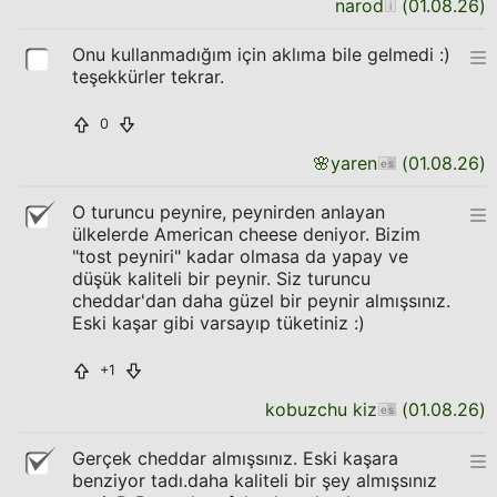
narod
(
01.08.26
)
Onu kullanmadığım için aklıma bile gelmedi :)
teşekkürler tekrar.
0
🌸
yaren
(
01.08.26
)
O turuncu peynire, peynirden anlayan
ülkelerde American cheese deniyor. Bizim
"tost peyniri" kadar olmasa da yapay ve
düşük kaliteli bir peynir. Siz turuncu
cheddar'dan daha güzel bir peynir almışsınız.
Eski kaşar gibi varsayıp tüketiniz :)
+1
kobuzchu kiz
(
01.08.26
)
Gerçek cheddar almışsınız. Eski kaşara
benziyor tadı.daha kaliteli bir şey almışsınız