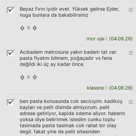
Beyaz Fırın iyidir evet. Yüksek gelirse Ejder,
nuga bunlara da bakabilirsiniz
0
mor oje
(
04.08.26
)
Acıbadem metrosuna yakın badem tat var.
pasta fiyatını bilmem, poğaçadır vs fena
değildi iki üç ay kadar önce.
0
klassno
(
04.08.26
)
ben pasta konusunda cok seciciyim. kadikoy
baylan ve pelit disinda almiyorum. pelit
adrese getiriyor, kapida odeme aliyor. haberin
yoksa diye belirtmek istedim cunku toplu
tasimada pasta tasimak cok rahat bir olay
degil. fakat yine de pelit sitesinden