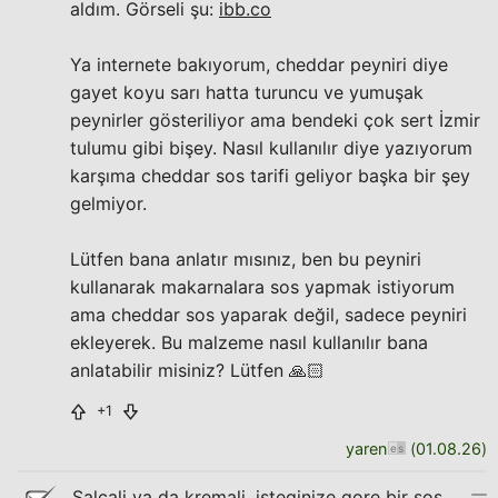
aldım. Görseli şu:
ibb.co
Ya internete bakıyorum, cheddar peyniri diye
gayet koyu sarı hatta turuncu ve yumuşak
peynirler gösteriliyor ama bendeki çok sert İzmir
tulumu gibi bişey. Nasıl kullanılır diye yazıyorum
karşıma cheddar sos tarifi geliyor başka bir şey
gelmiyor.
Lütfen bana anlatır mısınız, ben bu peyniri
kullanarak makarnalara sos yapmak istiyorum
ama cheddar sos yaparak değil, sadece peyniri
ekleyerek. Bu malzeme nasıl kullanılır bana
anlatabilir misiniz? Lütfen 🙏🏻
+1
yaren
(
01.08.26
)
Salcali ya da kremali, isteginize gore bir sos