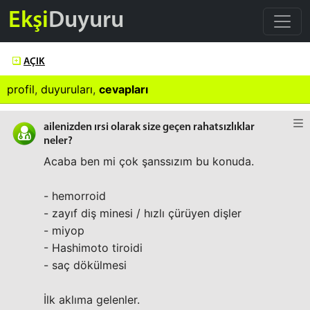
Ekşi
Duyuru
AÇIK
profil
,
duyuruları
,
cevapları
ailenizden ırsi olarak size geçen rahatsızlıklar
neler?
Acaba ben mi çok şanssızım bu konuda.
- hemorroid
- zayıf diş minesi / hızlı çürüyen dişler
- miyop
- Hashimoto tiroidi
- saç dökülmesi
İlk aklıma gelenler.