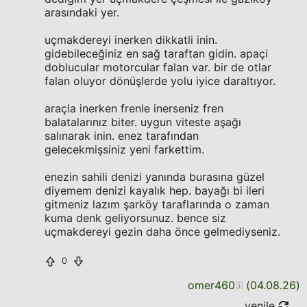
arasındaki yer.
uçmakdereyi inerken dikkatli inin.
gidebileceğiniz en sağ taraftan gidin. apaçi
doblucular motorcular falan var. bir de otlar
falan oluyor dönüşlerde yolu iyice daraltıyor.
araçla inerken frenle inerseniz fren
balatalarınız biter. uygun viteste aşağı
salınarak inin. enez tarafından
gelecekmişsiniz yeni farkettim.
enezin sahili denizi yanında burasına güzel
diyemem denizi kayalık hep. bayağı bi ileri
gitmeniz lazım şarköy taraflarında o zaman
kuma denk geliyorsunuz. bence siz
uçmakdereyi gezin daha önce gelmediyseniz.
0
omer460
(
04.08.26
)
yenile