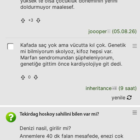
yüksek te olsa çocukluk döneminin yerini
doldurmuyor maalesef.
+3
joooper
(
05.08.26
)
Kafada saç yok ama vücutta kıl çok. Genetik
mi bilmiyorum skolyoz, kifoz hepsi var.
Marfan sendromundan şüpheleniyorum,
genetiğe gittim önce kardiyolojiye git dedi.
0
inheritance
(
9 saat
)
yenile
Tekirdag hoskoy sahilini bilen var mi?
Denizi nasil, girilir mi?
Annemlere 40 dk falan mesafede, enezi cok