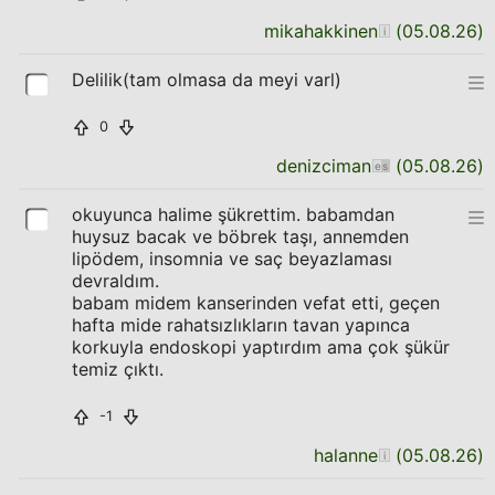
mikahakkinen
(
05.08.26
)
Delilik(tam olmasa da meyi varl)
0
denizciman
(
05.08.26
)
okuyunca halime şükrettim. babamdan
huysuz bacak ve böbrek taşı, annemden
lipödem, insomnia ve saç beyazlaması
devraldım.
babam midem kanserinden vefat etti, geçen
hafta mide rahatsızlıkların tavan yapınca
korkuyla endoskopi yaptırdım ama çok şükür
temiz çıktı.
-1
halanne
(
05.08.26
)