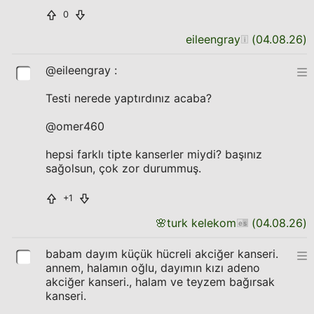
0
eileengray
(
04.08.26
)
@eileengray :
Testi nerede yaptırdınız acaba?
@omer460
hepsi farklı tipte kanserler miydi? başınız
sağolsun, çok zor durummuş.
+1
🌸
turk kelekom
(
04.08.26
)
babam dayım küçük hücreli akciğer kanseri.
annem, halamın oğlu, dayımın kızı adeno
akciğer kanseri., halam ve teyzem bağırsak
kanseri.