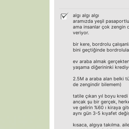
algı algı algı
aramızda yeşil pasaportlu,
ama insanlar çok zengin d
veriyor.
bir kere, bordrolu çalışan
bini geçtiğinde bordrolula
ev araba almak gerçekten t
yaşama diğerininki krediye
2.5M a araba alan belki t
de zengindir bilemem)
tatile çıkan yıl boyu kred
ancak şu bir gerçek, her
ve gelirin %60 ı kiraya gi
aynı gün 3-5 kıyafet değiş
kısaca, algıya takılma. ai