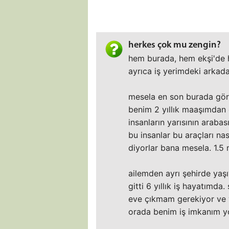
herkes çok mu zengin?
hem burada, hem ekşi'de h
ayrıca iş yerimdeki arkada
mesela en son burada gördü
benim 2 yıllık maaşımdan da
insanların yarısının araba
bu insanlar bu araçları na
diyorlar bana mesela. 1.5
ailemden ayrı şehirde yaş
gitti 6 yıllık iş hayatımd
eve çıkmam gerekiyor ve 
orada benim iş imkanım yo