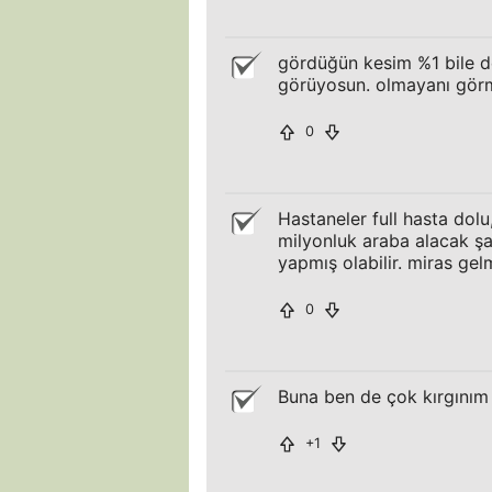
gördüğün kesim %1 bile de
görüyosun. olmayanı gör
0
Hastaneler full hasta dol
milyonluk araba alacak şa
yapmış olabilir. miras gelm
0
Buna ben de çok kırgınım 
+1