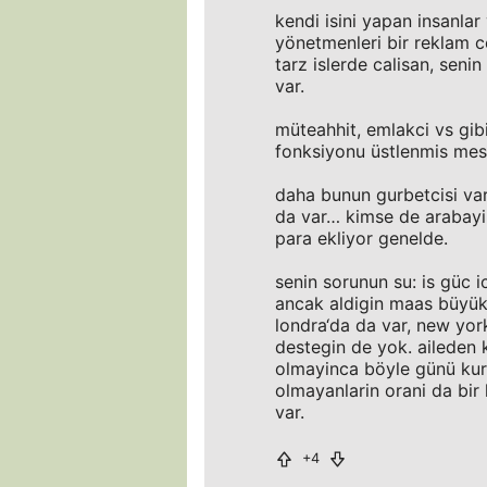
kendi isini yapan insanlar
yönetmenleri bir reklam 
tarz islerde calisan, sen
var.
müteahhit, emlakci vs gibi
fonksiyonu üstlenmis mesl
daha bunun gurbetcisi var,
da var… kimse de arabayi 
para ekliyor genelde.
senin sorunun su: is güc
ancak aldigin maas büyüks
londra‘da da var, new york
destegin de yok. aileden k
olmayinca böyle günü kur
olmayanlarin orani da bir 
var.
+4