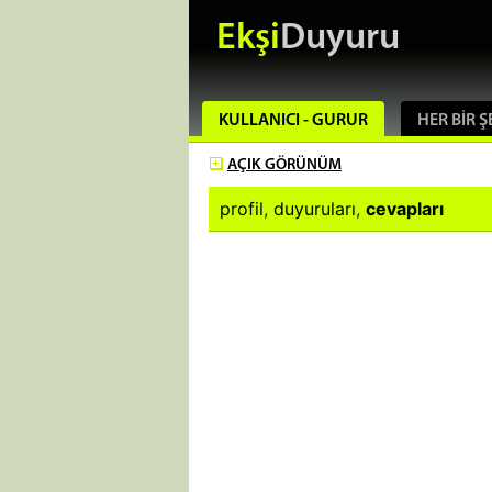
Ekşi
Duyuru
KULLANICI - GURUR
HER BIR Ş
AÇIK
GÖRÜNÜM
profil
,
duyuruları
,
cevapları