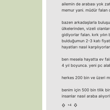
ailemin de arabası yok za
memur yani. müdür falan d
bazen arkadaşlarla buluşu
ülkelerinden, vizeli olanl
gidiyorlar falan. kırk yılı
bulduğumun 2-3 katı fiyatı
hayatları nasıl karşılıyorla
ben mesela hayatta ev fal
4 yıl boyunca. yeni pc ala
herkes 200 bin ve üzeri m
benim için 500 bin tllik b
insanlar nasıl araba alıyor
+4