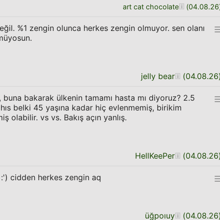
art cat chocolate
(
04.08.26
ğil. %1 zengin olunca herkes zengin olmuyor. sen olanı
müyosun.
jelly bear
(
04.08.26
u, buna bakarak ülkenin tamamı hasta mı diyoruz? 2.5
hıs belki 45 yaşına kadar hiç evlenmemiş, birikim
iş olabilir. vs vs. Bakış açın yanlış.
HellKeePer
(
04.08.26
:') cidden herkes zengin aq
üğpoıuy
(
04.08.26