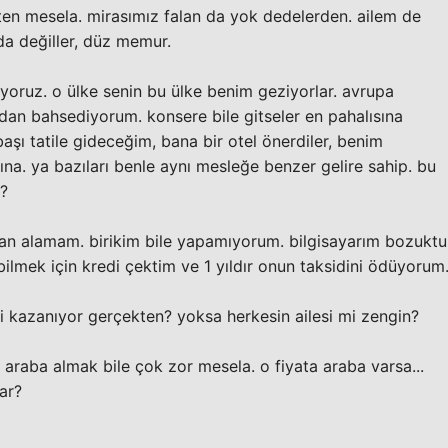
ten mesela. mirasımız falan da yok dedelerden. ailem de
a değiller, düz memur.
yoruz. o ülke senin bu ülke benim geziyorlar. avrupa
ardan bahsediyorum. konsere bile gitseler en pahalısına
n başı tatile gideceğim, bana bir otel önerdiler, benim
na. ya bazıları benle aynı mesleğe benzer gelire sahip. bu
r?
an alamam. birikim bile yapamıyorum. bilgisayarım bozuktu
bilmek için kredi çektim ve 1 yıldır onun taksidini ödüyorum
i kazanıyor gerçekten? yoksa herkesin ailesi mi zengin?
ir araba almak bile çok zor mesela. o fiyata araba varsa...
lar?