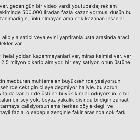
 var. gecen gün bir video vardi youtube‘da; reklam
cekiminde 500.000 liradan fazla kazaniyormus. düsün bu
in tanimadigin, ünlü olmayan ama cok kazanan insanlar
 aliciyla satici veya evini yaptiranla usta arasinda araci
ekler var.
 helal yoldan kazanmayanlari var, miras kalmisi var. var
2.5 milyon cikarip almiyor. bir sey satiyor, onun üstüne
 icin mecburen muhtemelen büyüksehirde yasiyorsun.
ehirde cektigin cileye degmiyor haliyle. bu sorun
‘ta da var. bir de üstüne büyük kiralar ödüyorsun. e bir
alan bir sey yok. beyaz yakalik disinda bildigin zanaat
tarmaya calisiyorsun ama herkes böyle degil ve
hayli fazla. o sebeple zenginle fakir arasinda cok fark