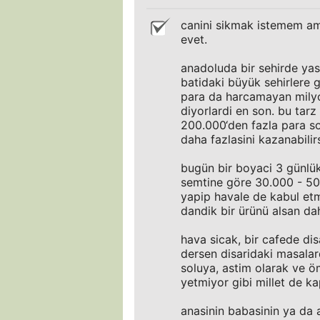
canini sikmak istemem am
evet.
anadoluda bir sehirde yas
batidaki büyük sehirlere 
para da harcamayan milyo
diyorlardi en son. bu tar
200.000‘den fazla para sok
daha fazlasini kazanabilirs
bugün bir boyaci 3 günlü
semtine göre 30.000 - 50.00
yapip havale de kabul etm
dandik bir ürünü alsan dah
hava sicak, bir cafede di
dersen disaridaki masalar
soluya, astim olarak ve ö
yetmiyor gibi millet de ka
anasinin babasinin ya da 