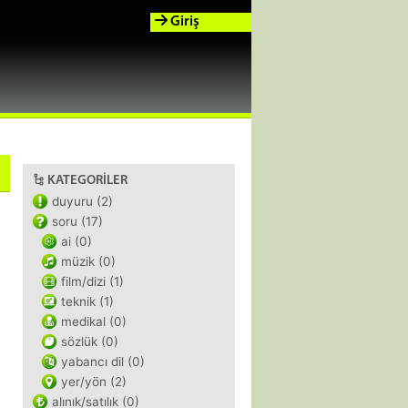
Giriş
KATEGORILER
duyuru (2)
soru (17)
ai (0)
müzik (0)
film/dizi (1)
teknik (1)
medikal (0)
sözlük (0)
yabancı dil (0)
yer/yön (2)
alınık/satılık (0)