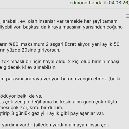
edmond honda
(
04.08.26
 arabalı, evi olan insanlar var temelde her şeyi tamam,
iyebiliyor, başkası da kiraya maaşının yarısından çoğunu
ların %80i maksimum 2 asgari ücret alıyor. yani aylık 50
rın yüzde 20sine giriyorsun.
ek maaşlı biri için hayal oldu, 2 kişi olup birinin maaşı
 gidecek ki ev alınabilsin.
üm parasını arabaya veriyor, bu onu zengin etmez (belki
i ödüyor belki de vs.
kes çok zengin değil ama herkesin alım gücü çok düştü
tmesi çok zor, kötü bir durum.
tirip 3 günlük geziyi 1 aylık gibi paylaşanlar var.
le yardımı vardır (aileden yardım almayan insan çok