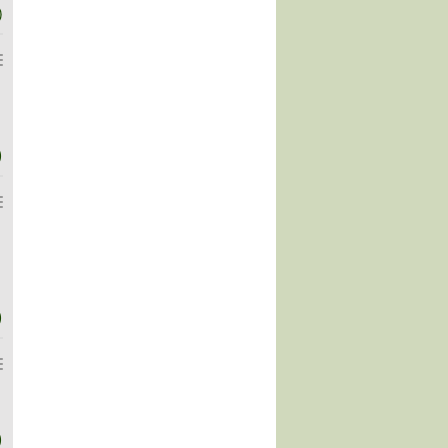
)
)
)
)