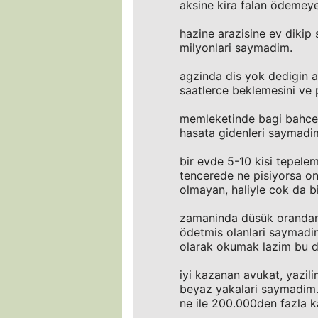
aksine kira falan ödemeye
hazine arazisine ev dikip 
milyonlari saymadim.
agzinda dis yok dedigin a
saatlerce beklemesini ve
memleketinde bagi bahcesi
hasata gidenleri saymadi
bir evde 5-10 kisi tepele
tencerede ne pisiyorsa onu
olmayan, haliyle cok da b
zamaninda düsük orandan k
ödetmis olanlari saymadim 
olarak okumak lazim bu 
iyi kazanan avukat, yazili
beyaz yakalari saymadim.
ne ile 200.000den fazla 