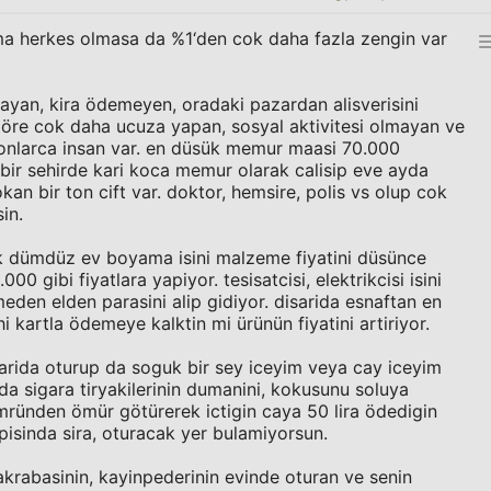
a herkes olmasa da %1‘den cok daha fazla zengin var
ayan, kira ödemeyen, oradaki pazardan alisverisini
göre cok daha ucuza yapan, sosyal aktivitesi olmayan ve
nlarca insan var. en düsük memur maasi 70.000
z bir sehirde kari koca memur olarak calisip eve ayda
an bir ton cift var. doktor, hemsire, polis vs olup cok
in.
k dümdüz ev boyama isini malzeme fiyatini düsünce
0 gibi fiyatlara yapiyor. tesisatcisi, elektrikcisi isini
eden elden parasini alip gidiyor. disarida esnaftan en
i kartla ödemeye kalktin mi ürünün fiyatini artiriyor.
sarida oturup da soguk bir sey iceyim veya cay iceyim
da sigara tiryakilerinin dumanini, kokusunu soluya
mründen ömür götürerek ictigin caya 50 lira ödedigin
pisinda sira, oturacak yer bulamiyorsun.
akrabasinin, kayinpederinin evinde oturan ve senin