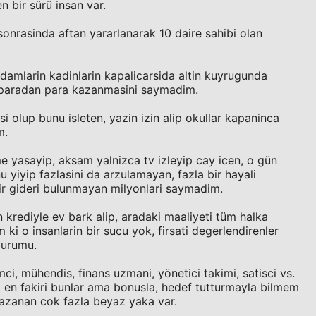
n bir sürü insan var.
sonrasinda aftan yararlanarak 10 daire sahibi olan
damlarin kadinlarin kapalicarsida altin kuyrugunda
 paradan para kazanmasini saymadim.
 olup bunu isleten, yazin izin alip okullar kapaninca
m.
me yasayip, aksam yalnizca tv izleyip cay icen, o gün
 yiyip fazlasini da arzulamayan, fazla bir hayali
ir gideri bulunmayan milyonlari saymadim.
rediyle ev bark alip, aradaki maaliyeti tüm halka
ki o insanlarin bir sucu yok, firsati degerlendirenler
durumu.
mci, mühendis, finans uzmani, yönetici takimi, satisci vs.
 en fakiri bunlar ama bonusla, hedef tutturmayla bilmem
kazanan cok fazla beyaz yaka var.