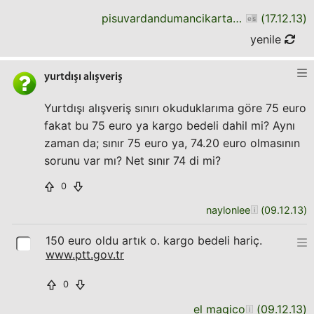
pisuvardandumancikartanadam
(
17.12.13
)
yenile
yurtdışı alışveriş
Yurtdışı alışveriş sınırı okuduklarıma göre 75 euro
fakat bu 75 euro ya kargo bedeli dahil mi? Aynı
zaman da; sınır 75 euro ya, 74.20 euro olmasının
sorunu var mı? Net sınır 74 di mi?
0
naylonlee
(
09.12.13
)
150 euro oldu artık o. kargo bedeli hariç.
www.ptt.gov.tr
0
el magico
(
09.12.13
)