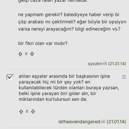
gelip ceza falan yazar herhalde.
ne yapmam gerekir? belediyeye haber verip bi
çöp arabası mı çektirmeli? eğer böyle bir opsiyon
varsa nereyi arayacağım? bilgi edineceğim vs.?
bir fikri olan var mıdır?
0
syozkn
(
21.01.14
)
atılan eşyalar arasında bir başkasının işine
yarayacak hiç mi bir şey yok? en
kullanılabilecek türden olanları buraya yazsan,
belki işine yarayan biri gider alır, bir
miktarından kurtulursun sen de.
0
letheavendangered
(
21.01.14
)