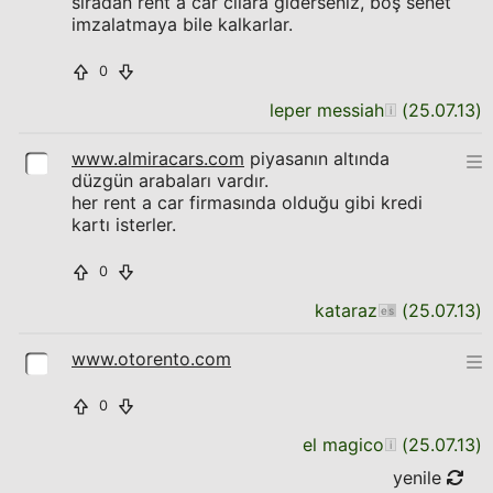
sıradan rent a car cılara giderseniz, boş senet
imzalatmaya bile kalkarlar.
0
leper messiah
(
25.07.13
)
www.almiracars.com
piyasanın altında
düzgün arabaları vardır.
her rent a car firmasında olduğu gibi kredi
kartı isterler.
0
kataraz
(
25.07.13
)
www.otorento.com
0
el magico
(
25.07.13
)
yenile