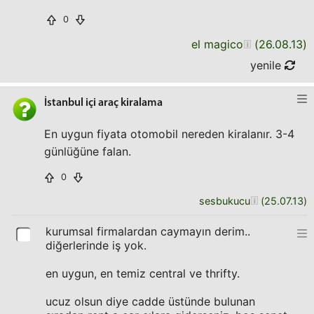
0
el magico
(
26.08.13
)
yenile
İstanbul içi araç kiralama
En uygun fiyata otomobil nereden kiralanır. 3-4
günlüğüne falan.
0
sesbukucu
(
25.07.13
)
kurumsal firmalardan caymayın derim..
diğerlerinde iş yok.
en uygun, en temiz central ve thrifty.
ucuz olsun diye cadde üstünde bulunan