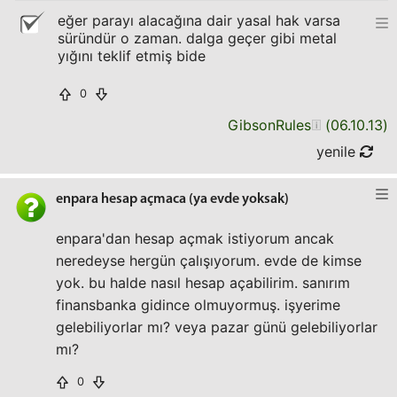
eğer parayı alacağına dair yasal hak varsa
süründür o zaman. dalga geçer gibi metal
yığını teklif etmiş bide
0
GibsonRules
(
06.10.13
)
yenile
enpara hesap açmaca (ya evde yoksak)
enpara'dan hesap açmak istiyorum ancak
neredeyse hergün çalışıyorum. evde de kimse
yok. bu halde nasıl hesap açabilirim. sanırım
finansbanka gidince olmuyormuş. işyerime
gelebiliyorlar mı? veya pazar günü gelebiliyorlar
mı?
0