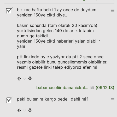
bir kac hafta belki 1 ay once de duydum
yeniden 150ye cikti diye..
kasim sonunda (tam olarak 20 kasim'da)
yurtdisindan gelen 140 dolarlik kitabim
gumruge takildi..
yeniden 150ye cikti haberleri yalan olabilir
yani
ptt linkinde oyle yaziyor da ptt 2 sene once
yazmis olabilir bunu guncellememis olabilirler.
resmi gazete linki talep ediyoruz efenim!
0
babamasoliimbananickaldirsin
(
09.12.13
)
peki bu sınıra kargo bedeli dahil mi?
0