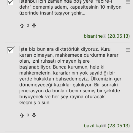
İstanbul için zamanında boş yere "facire-i
dehr" dememiş adam, kapasitesinin 10 milyon
üzerinde insan! taşıyor şehir...
0
bisanthe
(
28.05.13
)
İşte biz bunlara diktatörlük diyoruz. Kurul
kararı olmayan, mahkemece durdurma kararı
olan, izni ruhsatı olmayan işlere
başlanabiliyor. Bunca kurumun, hele ki
mahkemelerin, kararlarının yok sayıldığı bir
yerde hukuktan bahsedemeyiz. Ülkemizin geri
dönemeyeceği kazıklar çakılıyor. Bir sonraki
jenerasyon da bunları benimsemiş bir şekilde
büyüyecek ve her şey rayına oturacak.
Geçmiş olsun.
0
bazilika
(
28.05.13
)