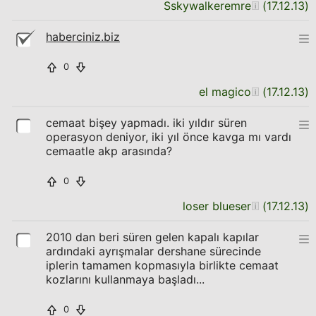
Sskywalkeremre
(
17.12.13
)
haberciniz.biz
0
el magico
(
17.12.13
)
cemaat bişey yapmadı. iki yıldır süren
operasyon deniyor, iki yıl önce kavga mı vardı
cemaatle akp arasında?
0
loser blueser
(
17.12.13
)
2010 dan beri süren gelen kapalı kapılar
ardındaki ayrışmalar dershane sürecinde
iplerin tamamen kopmasıyla birlikte cemaat
kozlarını kullanmaya başladı...
0