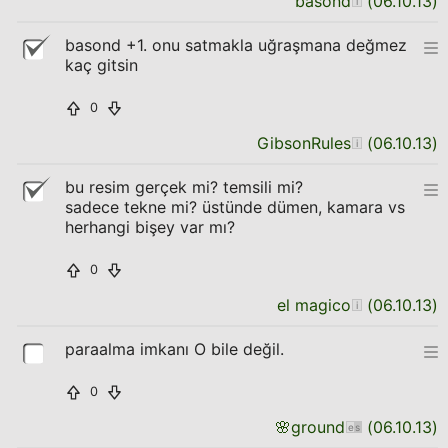
basond
(
06.10.13
)
basond +1. onu satmakla uğraşmana değmez
kaç gitsin
0
GibsonRules
(
06.10.13
)
bu resim gerçek mi? temsili mi?
sadece tekne mi? üstünde dümen, kamara vs
herhangi bişey var mı?
0
el magico
(
06.10.13
)
paraalma imkanı O bile değil.
0
🌸
ground
(
06.10.13
)