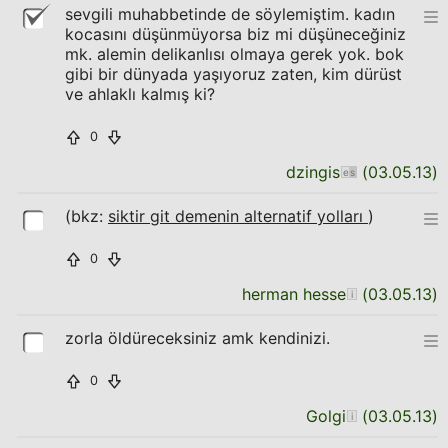
sevgili muhabbetinde de söylemiştim. kadın
kocasını düşünmüyorsa biz mi düşüneceğiniz
mk. alemin delikanlısı olmaya gerek yok. bok
gibi bir dünyada yaşıyoruz zaten, kim dürüst
ve ahlaklı kalmış ki?
0
dzingis
(
03.05.13
)
(bkz:
siktir git demenin alternatif yolları
)
0
herman hesse
(
03.05.13
)
zorla öldüreceksiniz amk kendinizi.
0
Golgi
(
03.05.13
)