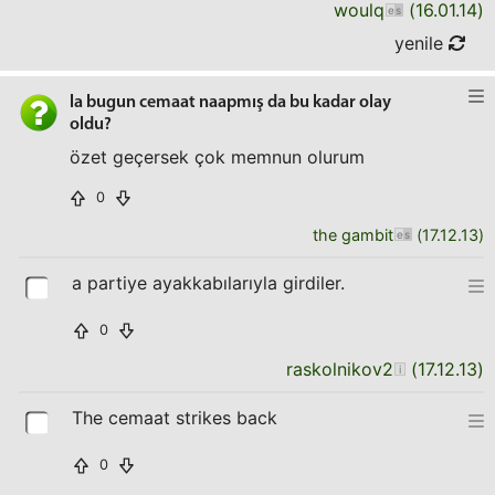
woulq
(
16.01.14
)
yenile
la bugun cemaat naapmış da bu kadar olay
oldu?
özet geçersek çok memnun olurum
0
the gambit
(
17.12.13
)
a partiye ayakkabılarıyla girdiler.
0
raskolnikov2
(
17.12.13
)
The cemaat strikes back
0