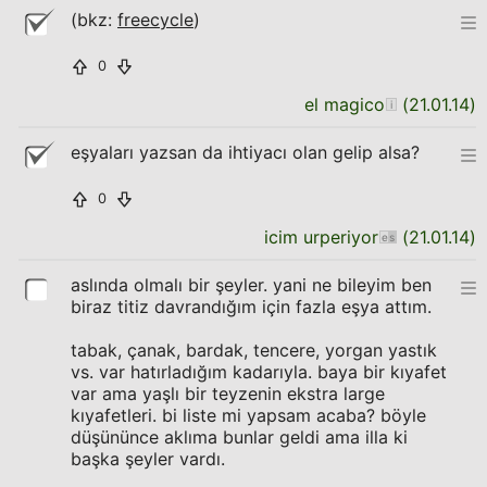
(bkz:
freecycle
)
0
el magico
(
21.01.14
)
eşyaları yazsan da ihtiyacı olan gelip alsa?
0
icim urperiyor
(
21.01.14
)
aslında olmalı bir şeyler. yani ne bileyim ben
biraz titiz davrandığım için fazla eşya attım.
tabak, çanak, bardak, tencere, yorgan yastık
vs. var hatırladığım kadarıyla. baya bir kıyafet
var ama yaşlı bir teyzenin ekstra large
kıyafetleri. bi liste mi yapsam acaba? böyle
düşününce aklıma bunlar geldi ama illa ki
başka şeyler vardı.