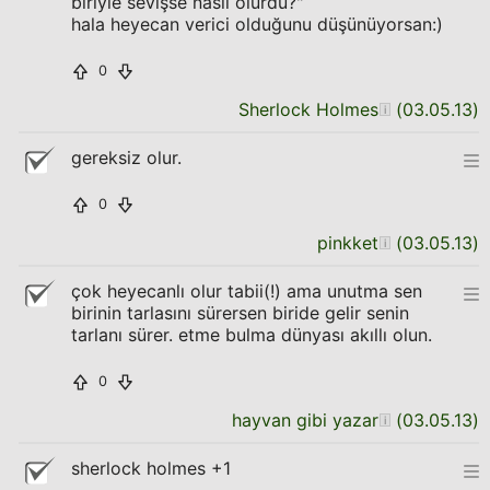
biriyle sevişse nasıl olurdu?"
hala heyecan verici olduğunu düşünüyorsan:)
0
Sherlock Holmes
(
03.05.13
)
gereksiz olur.
0
pinkket
(
03.05.13
)
çok heyecanlı olur tabii(!) ama unutma sen
birinin tarlasını sürersen biride gelir senin
tarlanı sürer. etme bulma dünyası akıllı olun.
0
hayvan gibi yazar
(
03.05.13
)
sherlock holmes +1