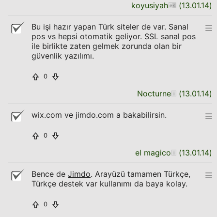
koyusiyah
(
13.01.14
)
Bu işi hazır yapan Türk siteler de var. Sanal
pos vs hepsi otomatik geliyor. SSL sanal pos
ile birlikte zaten gelmek zorunda olan bir
güvenlik yazılımı.
0
Nocturne
(
13.01.14
)
wix.com ve jimdo.com a bakabilirsin.
0
el magico
(
13.01.14
)
Bence de
Jimdo
. Arayüzü tamamen Türkçe,
Türkçe destek var kullanımı da baya kolay.
0