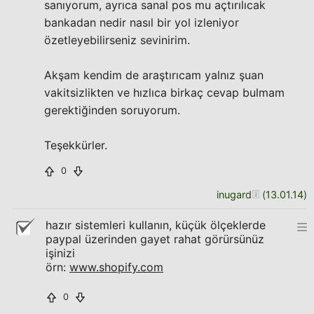
sanıyorum, ayrıca sanal pos mu açtırılıcak
bankadan nedir nasıl bir yol izleniyor
özetleyebilirseniz sevinirim.
Akşam kendim de araştırıcam yalnız şuan
vakitsizlikten ve hızlıca birkaç cevap bulmam
gerektiğinden soruyorum.
Teşekkürler.
0
inugard
(
13.01.14
)
hazır sistemleri kullanın, küçük ölçeklerde
paypal üzerinden gayet rahat görürsünüz
işinizi
örn:
www.shopify.com
0