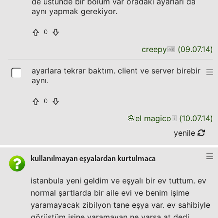
de üstünde bir bölüm var oradaki ayarları da
aynı yapmak gerekiyor.
0
creepy
(
09.07.14
)
ayarlara tekrar baktım. client ve server birebir
aynı.
0
🌸
el magico
(
10.07.14
)
yenile
kullanılmayan eşyalardan kurtulmaca
istanbula yeni geldim ve eşyalı bir ev tuttum. ev
normal şartlarda bir aile evi ve benim işime
yaramayacak zibilyon tane eşya var. ev sahibiyle
görüştüm işine yaramayan ne varsa at dedi.