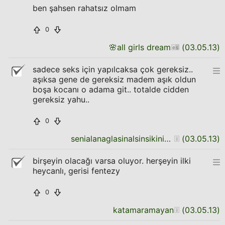
ben şahsen rahatsız olmam
0
🌸
all girls dream
(
03.05.13
)
sadece seks için yapılcaksa çok gereksiz..
aşıksa gene de gereksiz madem aşık oldun
boşa kocanı o adama git.. totalde cidden
gereksiz yahu..
0
senialanaglasinalsinsikinicaliyabaglasin
(
03.05.13
)
birşeyin olacağı varsa oluyor. herşeyin ilki
heycanlı, gerisi fentezy
0
katamaramayan
(
03.05.13
)