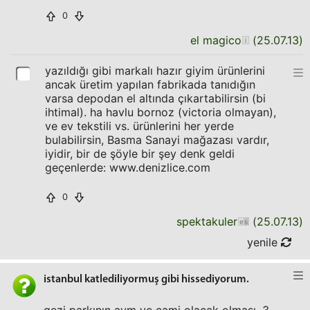
0
el magico
(
25.07.13
)
yazıldığı gibi markalı hazır giyim ürünlerini
ancak üretim yapılan fabrikada tanıdığın
varsa depodan el altında çıkartabilirsin (bi
ihtimal). ha havlu bornoz (victoria olmayan),
ve ev tekstili vs. ürünlerini her yerde
bulabilirsin, Basma Sanayi mağazası vardır,
iyidir, bir de şöyle bir şey denk geldi
geçenlerde: www.denizlice.com
0
spektakuler
(
25.07.13
)
yenile
istanbul katlediliyormuş gibi hissediyorum.