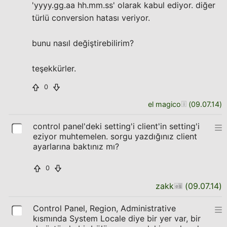
'yyyy.gg.aa hh.mm.ss' olarak kabul ediyor. diğer
türlü conversion hatası veriyor.
bunu nasıl değiştirebilirim?
teşekkürler.
0
el magico
(
09.07.14
)
control panel'deki setting'i client'in setting'i
eziyor muhtemelen. sorgu yazdığınız client
ayarlarına baktınız mı?
0
zakk
(
09.07.14
)
Control Panel, Region, Administrative
kısmında System Locale diye bir yer var, bir