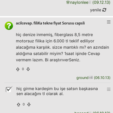
🌸
naylonlee
(
09.12.13
)
yenile
acilcevap. filiKa tekne fiyat Sorusu capsli
hiç denize inmemiş, fiberglass 8,5 metre
motorsuz filika için 6.000 tl teklif ediliyor
alacağıma karşılık. sizce mantıklı mı? en azındain
aldığıma satabilir miyim? 1saat işinde Cevap
vermem lazım. Bi araştırıverSeniz.
0
ground
(
06.10.13
)
hiç girme kardeşim bu işe satsın başkasına
sen alacağını tl olarak al.
0