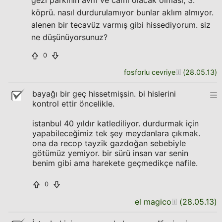
gezi parkının avm ve cami olacak olması, 3.
köprü. nasıl durdurulamıyor bunlar aklım almıyor.
alenen bir tecavüz varmış gibi hissediyorum. siz
ne düşünüyorsunuz?
0
fosforlu cevriye
(
28.05.13
)
bayağı bir geç hissetmişsin. bi hislerini
kontrol ettir öncelikle.
istanbul 40 yıldır katlediliyor. durdurmak için
yapabileceğimiz tek şey meydanlara çıkmak.
ona da recop tayzik gazdoğan sebebiyle
götümüz yemiyor. bir sürü insan var senin
benim gibi ama harekete geçmedikçe nafile.
0
el magico
(
28.05.13
)