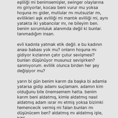
eşliliği mi benimsemişler, swinger olaylarına
mı giriyorlar, kocası beni vurur mu yoksa
hoşuna mı gider, mutlular mı mutsuzlar mı,
evlilikleri aşk evliliği mi mantık evliliği mi, aynı
yatakta iki yabancılar mı, ne bileyim ben.
benim sorumluluk alanımda değil ki bunlar.
tanımadığım insan.
evli kadınla yatmak etik değil. e bu kadının
anası babası yok mu? onların hoşuna mı
gidiyor kızlarının çatır çutur sevişmesi?
bunları düşünüyor musunuz sevişirken?
sanmıyorum. evlilik olunca birden her şey
değişiyor mu?
yarın bi gün benim karım da başka bi adamla
yatarsa gidip adamı suçlamam. adamın kim
olduğunu bile önemsemem hatta. benim
karım beni aldatmış, kimle aldatmış nasıl
aldatmış adam ısrar mı etmiş yoksa bizimki
hemencecik vermiş mi falan bunları mı
düşünücem ben? aldatmış mı aldatmış işte,