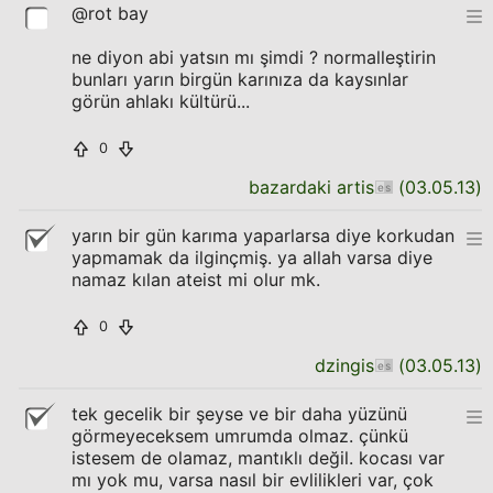
@rot bay
ne diyon abi yatsın mı şimdi ? normalleştirin
bunları yarın birgün karınıza da kaysınlar
görün ahlakı kültürü...
0
bazardaki artis
(
03.05.13
)
yarın bir gün karıma yaparlarsa diye korkudan
yapmamak da ilginçmiş. ya allah varsa diye
namaz kılan ateist mi olur mk.
0
dzingis
(
03.05.13
)
tek gecelik bir şeyse ve bir daha yüzünü
görmeyeceksem umrumda olmaz. çünkü
istesem de olamaz, mantıklı değil. kocası var
mı yok mu, varsa nasıl bir evlilikleri var, çok