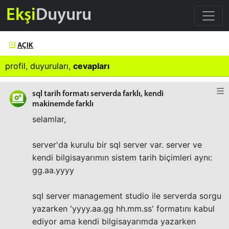
Ekşi
Duyuru
AÇIK
profil
,
duyuruları
,
cevapları
sql tarih formatı serverda farklı, kendi
makinemde farklı
selamlar,
server'da kurulu bir sql server var. server ve
kendi bilgisayarımın sistem tarih biçimleri aynı:
gg.aa.yyyy
sql server management studio ile serverda sorgu
yazarken 'yyyy.aa.gg hh.mm.ss' formatını kabul
ediyor ama kendi bilgisayarımda yazarken