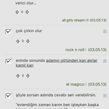
verici olur...
0
all girls dream
(
03.05.13
)
çok çirkin olur
0
rock n roll
(
03.05.13
)
eninde sonunda
adamın götünden kan alırlar
kamil kan
0
el magico
(
03.05.13
)
şöyle sorsan aslında cevabı sen verebilirsin.
"evlendiğim zaman karım ben işteyken başka