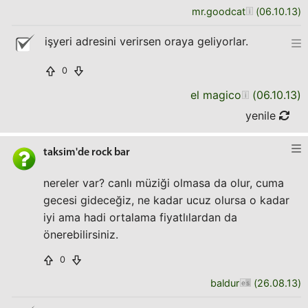
mr.goodcat
(
06.10.13
)
işyeri adresini verirsen oraya geliyorlar.
0
el magico
(
06.10.13
)
yenile
taksim'de rock bar
nereler var? canlı müziği olmasa da olur, cuma
gecesi gideceğiz, ne kadar ucuz olursa o kadar
iyi ama hadi ortalama fiyatlılardan da
önerebilirsiniz.
0
baldur
(
26.08.13
)