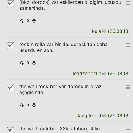
(bkz:
dorock
) var eskilerden bildigim. ucuzdu
zamaninda.
0
kuja
(
26.08.13
)
rock n rolla var bir de. dorock'tan daha
ucuzdu en son.
0
leadzeppelin
(
26.08.13
)
the wall rock bar var dorock ın biraz
aşağısında.
0
king lizard
(
26.08.13
)
the wall rock bar. 33lük tuborg 4 lira.