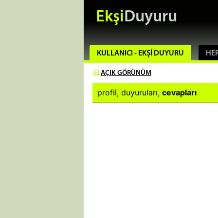
Ekşi
Duyuru
KULLANICI - EKŞI DUYURU
HER
AÇIK
GÖRÜNÜM
profil
,
duyuruları
,
cevapları