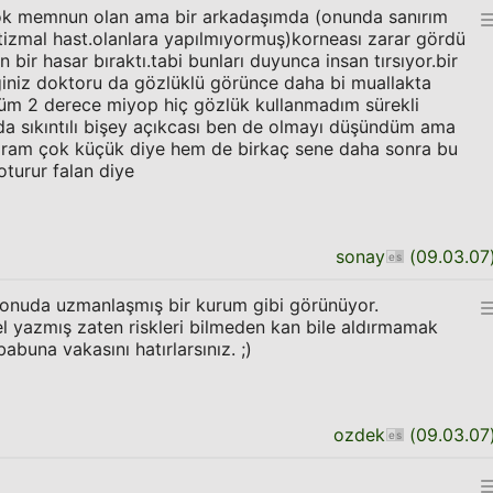
çok memnun olan ama bir arkadaşımda (onunda sanırım
izmal hast.olanlara yapılmıyormuş)korneası zarar gördü
ir hasar bıraktı.tabi bunları duyunca insan tırsıyor.bir
iniz doktoru da gözlüklü görünce daha bi muallakta
m 2 derece miyop hiç gözlük kullanmadım sürekli
da sıkıntılı bişey açıkcası ben de olmayı düşündüm ama
aram çok küçük diye hem de birkaç sene daha sonra bu
oturur falan diye
sonay
(
09.03.07
onuda uzmanlaşmış bir kurum gibi görünüyor.
l yazmış zaten riskleri bilmeden kan bile aldırmamak
buna vakasını hatırlarsınız. ;)
ozdek
(
09.03.07