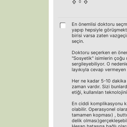
0
En önemlisi doktoru seçme
yapıp hepsiyle görüşmekti
birisi varsa zaten vazgeç
seçin.
Doktoru seçerken en öneml
"Sosyetik" isimlerin çoğu
sergileyebiliyor. O neden
layıkıyla cevap vermeyen b
Her ne kadar 5-10 dakika 
zaman vardır. Sizi bunla
etiği, kullanılan teknolojin
En ciddi komplikasyonu ko
olabilir. Operasyonel olar
tamamen kopması) , button
delik olması)gerçekleşebil
Hesap hatasına bağlı olar