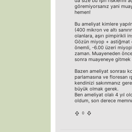
da size bu işin risklerini
göremiyorsanız yani muay
hemen!
Bu ameliyat kimlere yapılma
(400 mikron ve altı sanırı
olanlara, aşırı pimpirikli i
Gözün miyop + astiğmat o
önemli, -6.00 üzeri miyo
zaman. Muayeneden önce e
sonra muayeneye gitmek 
Bazen ameliyat sonrası kon
parlamasına ve floresan ış
kendinizi sakınmanız gere
büyük olmak gerek.
Ben ameliyat olalı 4 yıl ol
oldum, son derece memnu
0