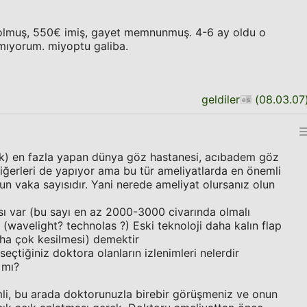
olmuş, 550€ imiş, gayet memnunmuş. 4-6 ay oldu o
amıyorum. miyoptu galiba.
geldiler
(
08.03.07
sik) en fazla yapan dünya göz hastanesi, acıbadem göz
diğerleri de yapıyor ama bu tür ameliyatlarda en önemli
un vaka sayısıdır. Yani nerede ameliyat olursanız olun
ı var (bu sayı en az 2000-3000 civarında olmalı
r (wavelight? technolas ?) Eski teknoloji daha kalın flap
aha çok kesilmesi) demektir
eçtiğiniz doktora olanların izlenimleri nelerdir
 mı?
li, bu arada doktorunuzla birebir görüşmeniz ve onun