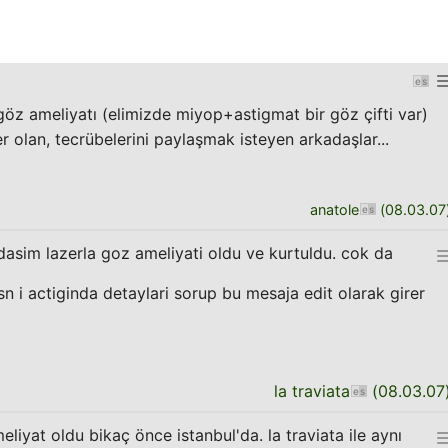
 göz ameliyatı (elimizde miyop+astigmat bir göz çifti var)
er olan, tecrübelerini paylaşmak isteyen arkadaşlar...
anatole
(
08.03.07
dasim lazerla goz ameliyati oldu ve kurtuldu. cok da
n i actiginda detaylari sorup bu mesaja edit olarak girer
la traviata
(
08.03.07
iyat oldu bikaç önce istanbul'da. la traviata ile aynı