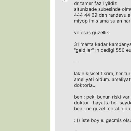
dr tamer fazil yildiz
altunizade subesinde olm
444 44 69 dan randevu a
miyop imis ama su an ha
ve esas guzellik
31 marta kadar kampanya
"geldiler" in dedigi 550 e
--
lakin kisisel fikrim, her t
ameliyati oldum. ameliyat
doktorla..
ben : peki bunun riski var
doktor : hayatta her seyde
ben : ne guzel moral oldu
: )) iste boyle. gecmis ols