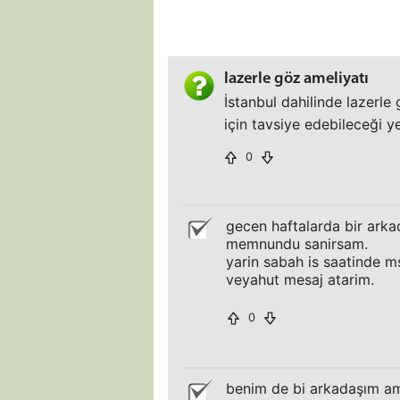
lazerle göz ameliyatı
İstanbul dahilinde lazerle
için tavsiye edebileceği y
0
gecen haftalarda bir arka
memnundu sanirsam.
yarin sabah is saatinde ms
veyahut mesaj atarim.
0
benim de bi arkadaşım amel