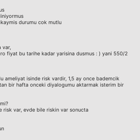
us
liniyormus
rikaymis durumu cok mutlu
 var,
uro fiyat bu tarihe kadar yarisina dusmus : ) yani 550/2
urlu ameliyat isinde risk vardir, 1,5 ay once bademcik
tan bir hafta onceki diyalogumu aktarmak isterim bir
 mi?
 risk var, evde bile riskin var sonucta
un