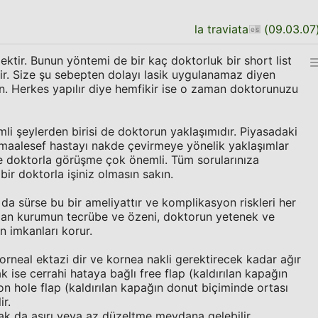
la traviata
(
09.03.07
ktir. Bunun yöntemi de bir kaç doktorluk bir short list
r. Size şu sebepten dolayı lasik uygulanamaz diyen
in. Herkes yapılır diye hemfikir ise o zaman doktorunuzu
i şeylerden birisi de doktorun yaklaşımıdır. Piyasadaki
 maalesef hastayı nakde çevirmeye yönelik yaklaşımlar
le doktorla görüşme çok önemli. Tüm sorularınıza
ir doktorla işiniz olmasın sakın.
da sürse bu bir ameliyattır ve komplikasyon riskleri her
rdan kurumun tecrübe ve özeni, doktorun yetenek ve
in imkanları korur.
rneal ektazi dir ve kornea nakli gerektirecek kadar ağır
ak ise cerrahi hataya bağlı free flap (kaldırılan kapağın
 hole flap (kaldırılan kapağın donut biçiminde ortası
ir.
ak da aşırı veya az düzeltme meydana gelebilir.