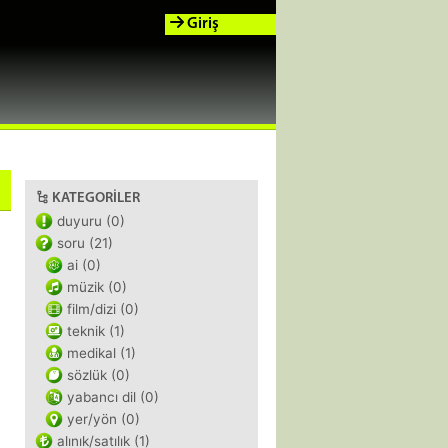
Giriş
KATEGORILER
duyuru (0)
soru (21)
ai (0)
müzik (0)
film/dizi (0)
teknik (1)
medikal (1)
sözlük (0)
yabancı dil (0)
yer/yön (0)
alınık/satılık (1)