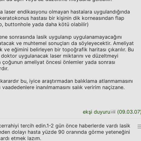
la laser endikasyonu olmayan hastalara uygulandığında
 keratokonus hastası bir kişinin dik korneasından flap
ap, buttonhole yada daha kötü olabilir)
ene sonrasında lasik uygulanıp uygulanamayacağını
nlatacak ve muhtemel sonuçları da söyleyecektir. Ameliyat
ve eğimini belirleyen bir topoğrafik haritası çıkarılır. Bu
ak doktor uygulanacak laser miktarını ve düzeltmeyi
ın çoğunun ameliyat öncesi önlemler yada sonrası
dır.
r karardır bu, iyice araştırmadan balıklama atlanmamasını
ı vaadedenlere inanılmamasını salık veririm naçizane.
ekşi duyuru
(
09.03.07
errahiyi tercih edin.1-2 gün önce haberlerde vardı lasik
inden dolayı hasta yüzde 90 oranında görme yeteneğini
ardı etmek lazım.