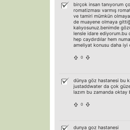
birçok insan tanıyorum 
romatizması varmış romat
ve tamiri mümkün olmayan b
de muayene olmaya gittiğ
kalıyosunuz.benimde gözü
lensle idare ediyorum.bu 
hep caydırdılar hem num
ameliyat konusu daha iyi 
0
dünya göz hastanesi bu k
justaddwater da çok güze
lazım bu zamanda oktay ba
0
dunya goz hastanesi