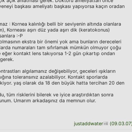
 açık açık anlatması gerek. Doktoru ameliyattan önce
eneyi başkası ameliyatı başkası yapıyorsa kaçın oradan
z : Kornea kalınlığı belli bir seviyenin altında olanlara
m), Korneası aşırı düz yada aşırı dik (keratokonus)
nsanlara :-P
lmasının ekstra bir önemi yok ama bunların dereceleri
plarda numaraları tam sıfırlamak mümkün olmuyor çoğu
ğer kontakt lens takıyorsa 1-2 gün çıkartıp ondan
gerek.
trastları algılamanız değişebiliyor, geceleri ışıkların
ığına toleransınız azalabiliyor. Kontakt sporlarda
kiyor. yaş olarak da 18 den büyük hatta tercihan 20 den
du, tüm risklerini bilerek ve iyice araştırdıktan sonra
num. Umarım arkadaşınız da memnun olur.
justaddwater
(
09.03.07