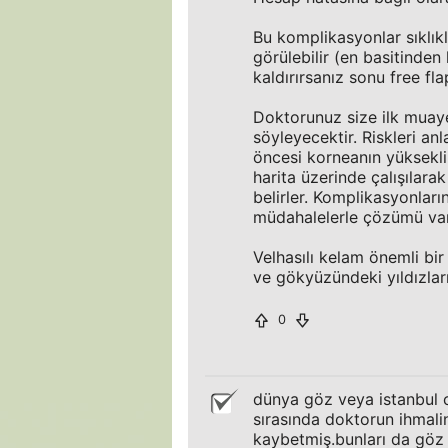
Bu komplikasyonlar sıklık
görülebilir (en basitinden
kaldırırsanız sonu free fl
Doktorunuz size ilk muay
söyleyecektir. Riskleri a
öncesi korneanın yükseklik 
harita üzerinde çalışılar
belirler. Komplikasyonlar
müdahalelerle çözümü var
Velhasılı kelam önemli bi
ve gökyüzündeki yıldızlar
0
dünya göz veya istanbul c
sırasında doktorun ihmal
kaybetmiş.bunları da göz 