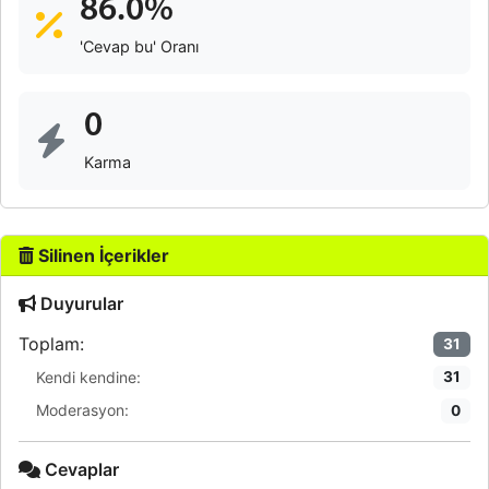
86.0%
'Cevap bu' Oranı
0
Karma
Silinen İçerikler
Duyurular
Toplam:
31
Kendi kendine:
31
Moderasyon:
0
Cevaplar