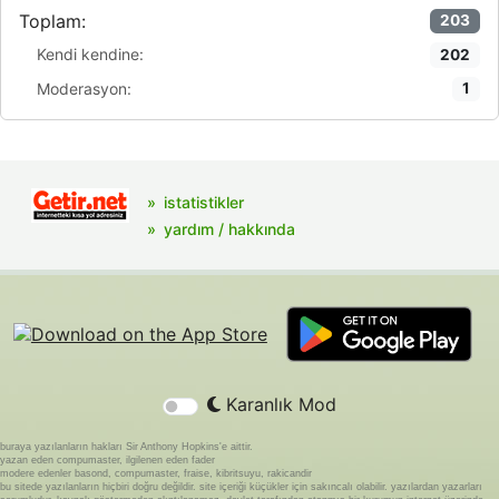
Toplam:
203
Kendi kendine:
202
Moderasyon:
1
istatistikler
yardım / hakkında
Karanlık Mod
buraya yazılanların hakları Sir Anthony Hopkins'e aittir.
yazan eden compumaster, ilgilenen eden fader
modere edenler basond, compumaster, fraise, kibritsuyu, rakicandir
bu sitede yazılanların hiçbiri doğru değildir. site içeriği küçükler için sakıncalı olabilir. yazılardan yazarları