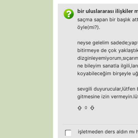
bir uluslararası ilişkile
saçma sapan bir başlık at
öyle(mi?).
neyse gelelim sadede;yaptık
bitirmeye de çok yaklaştık.
dizginleyemiyorum,sıçarı
ne bileyim sanatla ilgili,
koyabileceğim birşeyle uğ
sevgili duyurucular,lütfen b
gitmesine izin vermeyin.lütfe
0
işletmeden ders aldın mı h