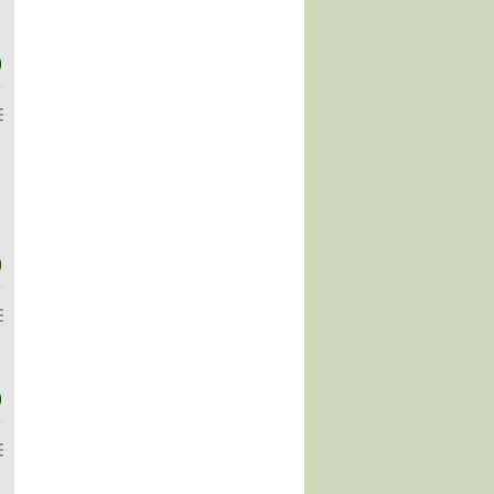
)
)
)