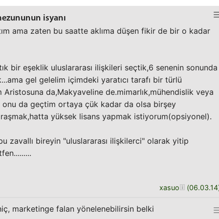
r mezununun isyanı
tım ama zaten bu saatte aklıma düşen fikir de bir o kadar
 bir eşeklik uluslararası ilişkileri seçtik,6 senenin sonunda
..ama gel gelelim içimdeki yaratıcı tarafı bir türlü
m Aristosuna da,Makyaveline de.mimarlık,mühendislik veya
lan onu da geçtim ortaya çük kadar da olsa birşey
raşmak,hatta yüksek lisans yapmak istiyorum(opsiyonel).
u zavallı bireyin "uluslararası ilişkilerci" olarak yitip
n.........
xasuo
(
06.03.14
iç, marketinge falan yönelenebilirsin belki