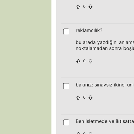
0
reklamcılık?
bu arada yazdığını anlam
noktalamadan sonra boşluk
0
bakınız: sınavsız ikinci üni
0
Ben isletmede ve iktisatt
0