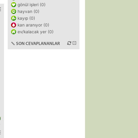
gönül işleri (0)
hayvan (0)
kayıp (0)
kan aranıyor (0)
ev/kalacak yer (0)
SON CEVAPLANANLAR
)