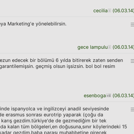
cecilia
(
06.03.14
eya Marketing'e yönelebilirsin.
gece lampulu
(
06.03.14
ezun edecek bir bölümü 6 yılda bitirerek zaten senden
arantilemişsin. geçmiş olsun işsizsin. bol bol resim
esenboga
(
06.03.14
nde ispanyolca ve ingilizceyi anadil seviyesinde
 de erasmus sonrası eurotrip yaparak (çoğu da
ş karış gezdim.türkiye'de de gezmediğim bir tek
nda kalan tüm bölgeleri,en doğusuna,sınır köylerindeki 15
 kadar gezdim.baba parası muhabbetine girecek