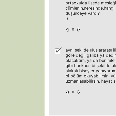
ortaokulda lisede mesleği
cümlenin,neresinde,hangi
düşünceye vardı?
:)
0
aynı şekilde uluslararası 
göre değil galiba ya de
olacaktım, ya da benimle 
gibi bankacı. bi şekilde o
alakalı bişeyler yapıyoru
bi bölüm okuyabilirsin. yü
uzmanlaşabilirsin. hayat s
0