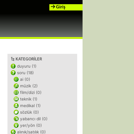
Giriş
KATEGORILER
duyuru (1)
soru (18)
ai (0)
müzik (2)
film/dizi (0)
teknik (1)
medikal (1)
sözlük (0)
yabancı dil (0)
yer/yön (0)
alınık/satılık (0)