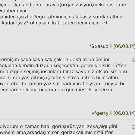
 içinde kazandığım parayla(organizasyon,mekan işletme
tecrübem var.
ahiden işsizliği?ego tatmini için alakasız sorular altına
 kadar işsiz* olmasam kafi zaten benim için. :-)
🌸
xasuo
(
06.03.14
deermişim şaka şaka şak şak :D dostum bölümünü
taokulda kendin düzgün seçecektin. geçmiş olsun. lütfen
ni düzgün seçmiş insanlara biraz saygınız olsun. siz onu
. şimdi yaş gitmiş iş bitmiş. stres mitres bilinçaltın
r. otur bi roman yaz sat hadi yaratıcıysan... neyse bi
 reenkarne olunca unutma düzgün meslek seçersin.
vfgerty
(
06.03.14
diyorum o zaman hadi görüşürüz.yani zeka,algı gibi
sevmem ama;arkadaşım,sen gerizekalı mısın?"lütfen