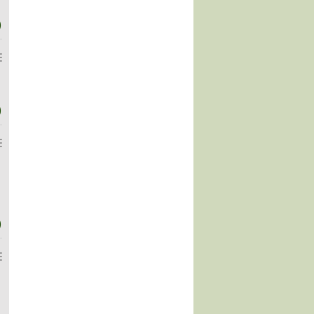
)
)
)