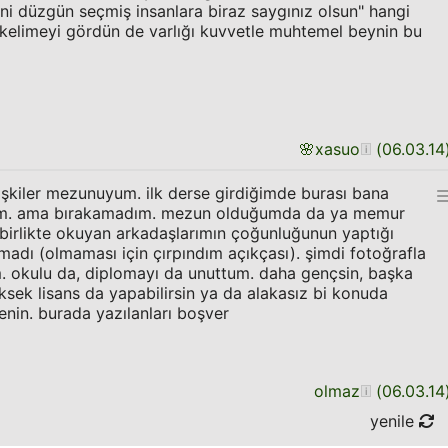
ni düzgün seçmiş insanlara biraz saygınız olsun" hangi
 kelimeyi gördün de varlığı kuvvetle muhtemel beynin bu
🌸
xasuo
(
06.03.14
ilişkiler mezunuyum. ilk derse girdiğimde burası bana
dim. ama bırakamadım. mezun olduğumda da ya memur
birlikte okuyan arkadaşlarımın çoğunluğunun yaptığı
lmadı (olmaması için çırpındım açıkçası). şimdi fotoğrafla
m. okulu da, diplomayı da unuttum. daha gençsin, başka
ksek lisans da yapabilirsin ya da alakasız bi konuda
enin. burada yazılanları boşver
olmaz
(
06.03.14
yenile