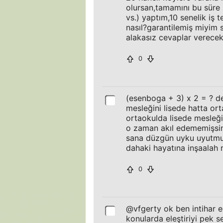
olursan,tamamını bu süre
vs.) yaptım,10 senelik iş 
nasıl?garantilemiş miyim s
alakasız cevaplar verecek
0
(esenboga + 3) x 2 = ? 
mesleğini lisede hatta or
ortaokulda lisede mesleği
o zaman akıl edememişsiniz
sana düzgün uyku uyutmuyo
dahaki hayatına inşaalah
0
@vfgerty ok ben intihar e
konularda eleştiriyi pek 