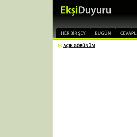
Ekşi
Duyuru
HER BIR ŞEY
BUGÜN
CEVAPL
AÇIK
GÖRÜNÜM