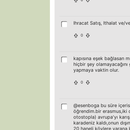
Ihracat Satış, Ithalat ve/v
0
kapısına eşek bağlasan m
hiçbir şey olamayacağını g
yapmaya vaktin olur.
0
@esenboga bu süre içerisi
öğrendim.bir erasmus,iki
otostopla) avrupa'yı karı
karadeniz kaldı,onun dışı
20 haneli köylere varana