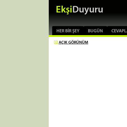
Ekşi
Duyuru
HER BIR ŞEY
BUGÜN
CEVAPL
AÇIK
GÖRÜNÜM