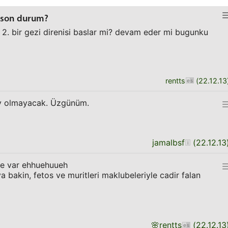
r son durum?
2. bir gezi direnisi baslar mi? devam eder mi bugunku
rentts
(
22.12.13
şey olmayacak. Üzgünüm.
jamalbsf
(
22.12.13
de var ehhuehuueh
 bakin, fetos ve muritleri maklubeleriyle cadir falan
🌸
rentts
(
22.12.13