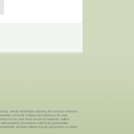
ılanamaz. devlet tarafından atanmış bir kurumun internet
ıkları yerlerdir. kullanıcılar isterlerse bir web
temiyorsa bu yine onun tercihi ve hakkıdır. halkın
ebeveynlerin çocuklarını sakıncalı içeriklerden
emektedir. devletin milletini küçük düşürmesi ve ebleh