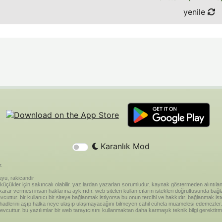
yenile
Karanlık Mod
r.
yu, rakicandir
riği küçükler için sakıncalı olabilir. yazılardan yazarları sorumludur. kaynak göstermeden alınt
ar vermesi insan haklarına aykırıdır. web siteleri kullanıcıların istekleri doğrultusunda bağland
vcuttur. bir kullanıcı bir siteye bağlanmak istiyorsa bu onun tercihi ve hakkıdır. bağlanmak is
 hadlerini aşıp halka neye ulaşıp ulaşmayacağını bilmeyen cahil cühela muamelesi edemezler. 
vcuttur. bu yazılımlar bir web tarayıcısını kullanmaktan daha karmaşık teknik bilgi gerektirm