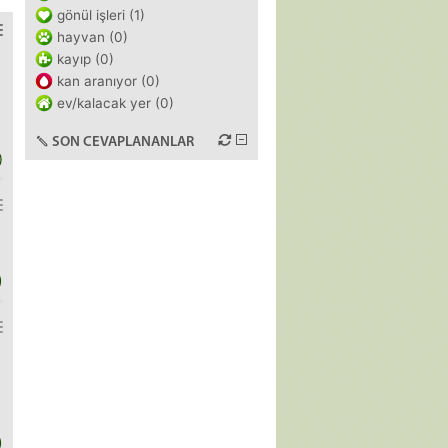
gönül işleri (1)
hayvan (0)
kayıp (0)
kan aranıyor (0)
ev/kalacak yer (0)
SON CEVAPLANANLAR
)
)
)