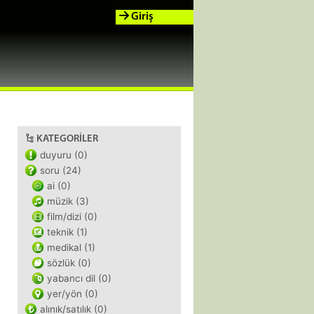
Giriş
KATEGORILER
duyuru (0)
soru (24)
ai (0)
müzik (3)
film/dizi (0)
teknik (1)
medikal (1)
sözlük (0)
yabancı dil (0)
yer/yön (0)
alınık/satılık (0)