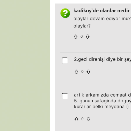
kadikoy'de olanlar nedi
olaylar devam ediyor mu? 
olaylar?
0
2.gezi direnişi diye bir 
0
artik arkamizda cemaat 
5. gunun safaginda doguya
kurarlar belki meydana :)
0