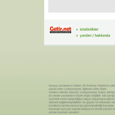
istatistikler
yardım / hakkında
buraya yazılanların hakları Sir Anthony Hopkins'e aitti
yazan eden compumaster, ilgilenen eden fader
modere edenler basond, compumaster, fraise, kibritsu
bu sitede yazılanların hiçbiri doğru değildir. site içe
üzerinde kimin hangi bilgiye ulaşıp ulaşamayacağına kar
sitesine bağlanmayabilirler. bu güçleri ve imkanları me
kendisine hizmet etmesi için görevlendirdiği kurumlar
koruması için çok sayıda bedava ve ücretli yazılım me
yerine koyması yasaktır.