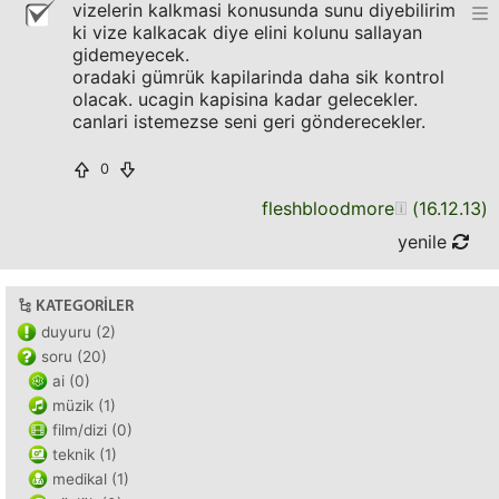
vizelerin kalkmasi konusunda sunu diyebilirim
ki vize kalkacak diye elini kolunu sallayan
gidemeyecek.
oradaki gümrük kapilarinda daha sik kontrol
olacak. ucagin kapisina kadar gelecekler.
canlari istemezse seni geri gönderecekler.
0
fleshbloodmore
(
16.12.13
)
yenile
KATEGORILER
duyuru (2)
soru (20)
ai (0)
müzik (1)
film/dizi (0)
teknik (1)
medikal (1)