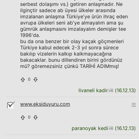
serbest dolaşımı vs.) getiren anlaşmadır. Ne
ilginçtir sadece ab üyesi ülkeler arasında
imzalanan anlaşma Türkiye'ye ürün ihraç eden
avrupa ülkeleri seni ab'ye almayalım ama şu
gümrük anlaşmasını imzalayalım demişler tee
1996'da.
bu da ona benzer bir olay kaçak göçmenleri
Türkiye kabul edecek 2-3 yıl sonra sürece
bakılıp vizelerin kalkıp kalkmayacağına
bakacaklar. bunu dillendiren birini gördünüz
mü? göremezsiniz çünkü TARİHİ ADIMmış!
0
livaneli kadir
(
16.12.13
)
www.eksiduyuru.com
0
paranoyak kedi
(
16.12.13
)