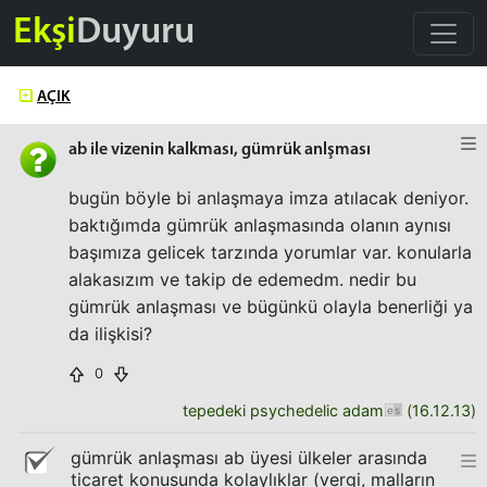
Ekşi
Duyuru
AÇIK
ab ile vizenin kalkması, gümrük anlşması
bugün böyle bi anlaşmaya imza atılacak deniyor.
baktığımda gümrük anlaşmasında olanın aynısı
başımıza gelicek tarzında yorumlar var. konularla
alakasızım ve takip de edemedm. nedir bu
gümrük anlaşması ve bügünkü olayla benerliği ya
da ilişkisi?
0
tepedeki psychedelic adam
(
16.12.13
)
gümrük anlaşması ab üyesi ülkeler arasında
ticaret konusunda kolaylıklar (vergi, malların