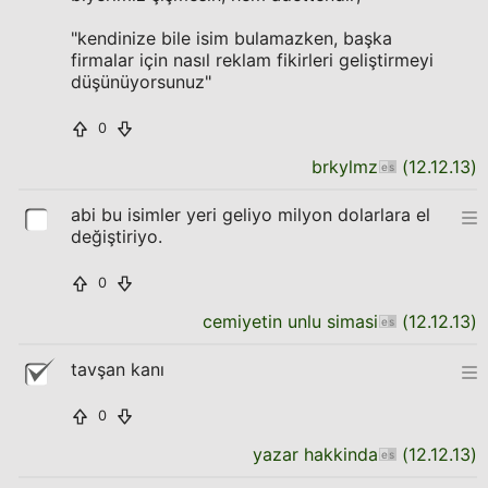
"kendinize bile isim bulamazken, başka
firmalar için nasıl reklam fikirleri geliştirmeyi
düşünüyorsunuz"
0
brkylmz
(
12.12.13
)
abi bu isimler yeri geliyo milyon dolarlara el
değiştiriyo.
0
cemiyetin unlu simasi
(
12.12.13
)
tavşan kanı
0
yazar hakkinda
(
12.12.13
)