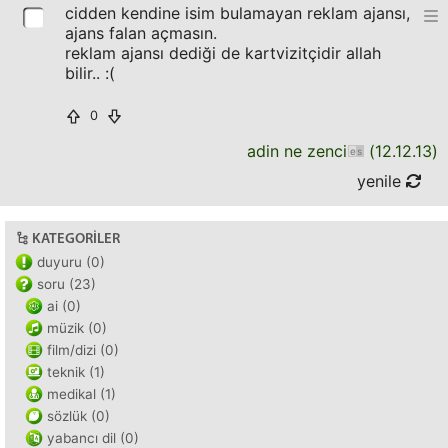
cidden kendine isim bulamayan reklam ajansı,
ajans falan açmasın.
reklam ajansı dediği de kartvizitçidir allah
bilir.. :(
0
adin ne zenci
(
12.12.13
)
yenile
KATEGORILER
duyuru (0)
soru (23)
ai (0)
müzik (0)
film/dizi (0)
teknik (1)
medikal (1)
sözlük (0)
yabancı dil (0)