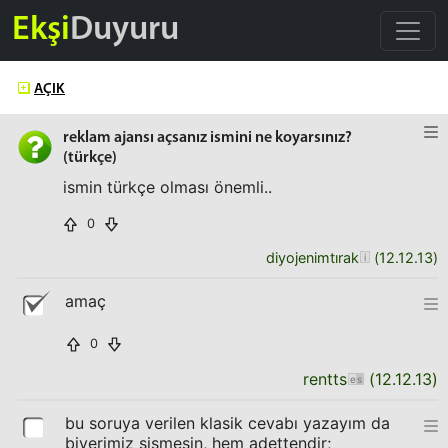
Ekşi
Duyuru
AÇIK
reklam ajansı açsanız ismini ne koyarsınız?
(türkçe)
ismin türkçe olması önemli..
0
diyojenimtırak
(
12.12.13
)
amaç
0
rentts
(
12.12.13
)
bu soruya verilen klasik cevabı yazayım da
biyerimiz şişmesin, hem adettendir;