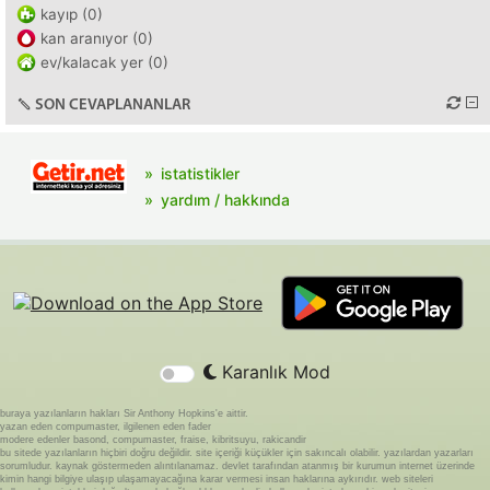
kayıp (0)
kan aranıyor (0)
ev/kalacak yer (0)
SON CEVAPLANANLAR
istatistikler
yardım / hakkında
Karanlık Mod
buraya yazılanların hakları Sir Anthony Hopkins'e aittir.
yazan eden compumaster, ilgilenen eden fader
modere edenler basond, compumaster, fraise, kibritsuyu, rakicandir
bu sitede yazılanların hiçbiri doğru değildir. site içeriği küçükler için sakıncalı olabilir. yazılardan yazarları
sorumludur. kaynak göstermeden alıntılanamaz. devlet tarafından atanmış bir kurumun internet üzerinde
kimin hangi bilgiye ulaşıp ulaşamayacağına karar vermesi insan haklarına aykırıdır. web siteleri