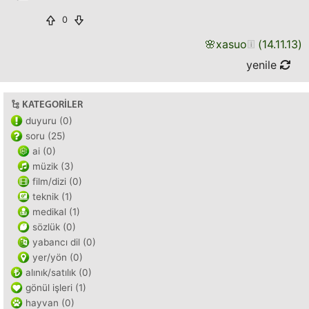
0
🌸
xasuo
(
14.11.13
)
yenile
KATEGORILER
duyuru (0)
soru (25)
ai (0)
müzik (3)
film/dizi (0)
teknik (1)
medikal (1)
sözlük (0)
yabancı dil (0)
yer/yön (0)
alınık/satılık (0)
gönül işleri (1)
hayvan (0)