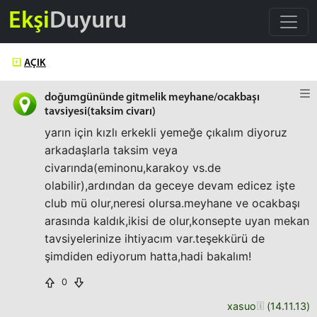
Ekşi
Duyuru
AÇIK
doğumgününde gitmelik meyhane/ocakbaşı
tavsiyesi(taksim civarı)
yarın için kızlı erkekli yemeğe çıkalım diyoruz
arkadaşlarla taksim veya
civarında(eminonu,karakoy vs.de
olabilir),ardından da geceye devam edicez işte
club mü olur,neresi olursa.meyhane ve ocakbaşı
arasında kaldık,ikisi de olur,konsepte uyan mekan
tavsiyelerinize ihtiyacım var.teşekkürü de
şimdiden ediyorum hatta,hadi bakalım!
0
xasuo
(
14.11.13
)