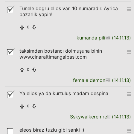
Tunele dogru elios var. 10 numaradir. Ayrica
pazarlik yapin!
0
kumanda pili
(
14.11.13
)
taksimden bostancı dolmuşuna binin
www.cinaraltimangalbasi.com
0
female demon
(
14.11.13
)
Ya elios ya da kurtuluş madam despina
0
Sskywalkeremre
(
14.11.13
)
eleos biraz tuzlu gibi sanki :)