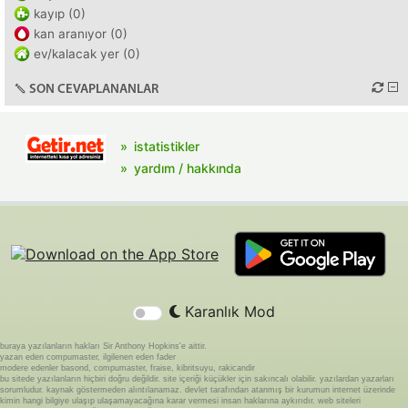
kayıp (0)
kan aranıyor (0)
ev/kalacak yer (0)
SON CEVAPLANANLAR
istatistikler
yardım / hakkında
Karanlık Mod
buraya yazılanların hakları Sir Anthony Hopkins'e aittir.
yazan eden compumaster, ilgilenen eden fader
modere edenler basond, compumaster, fraise, kibritsuyu, rakicandir
bu sitede yazılanların hiçbiri doğru değildir. site içeriği küçükler için sakıncalı olabilir. yazılardan yazarları
sorumludur. kaynak göstermeden alıntılanamaz. devlet tarafından atanmış bir kurumun internet üzerinde
kimin hangi bilgiye ulaşıp ulaşamayacağına karar vermesi insan haklarına aykırıdır. web siteleri