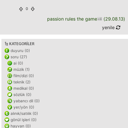
0
passion rules the game
(
29.08.13
)
yenile
KATEGORILER
duyuru (0)
soru (27)
ai (0)
müzik (1)
film/dizi (0)
teknik (2)
medikal (0)
sözlük (0)
yabancı dil (0)
yer/yön (0)
alınık/satılık (0)
gönül işleri (0)
hayvan (0)