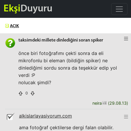
Ekşi
Duyuru
AÇIK
taksimdeki millete dinlediğini soran spiker
önce biri fotoğrafımı çekti sonra da eli
mikrofonlu bi eleman (bildiğin spiker) ne
dinlediğimi sordu sonra da teşekkür edip yol
verdi :P
nolucak şimdi?
0
neira
(
29.08.13
)
alkislarlayasiyorum.com
ama fotoğraf çektilerse dergi falan olabilir.