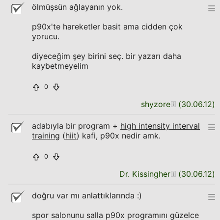
ölmüşsün ağlayanın yok.
p90x'te hareketler basit ama cidden çok
yorucu.
diyeceğim şey birini seç. bir yazarı daha
kaybetmeyelim
0
shyzore
(
30.06.12
)
adabıyla bir program +
high intensity interval
training
(
hiit
) kafi, p90x nedir amk.
0
Dr. Kissingher
(
30.06.12
)
doğru var mı anlattıklarında :)
spor salonunu salla p90x programını güzelce