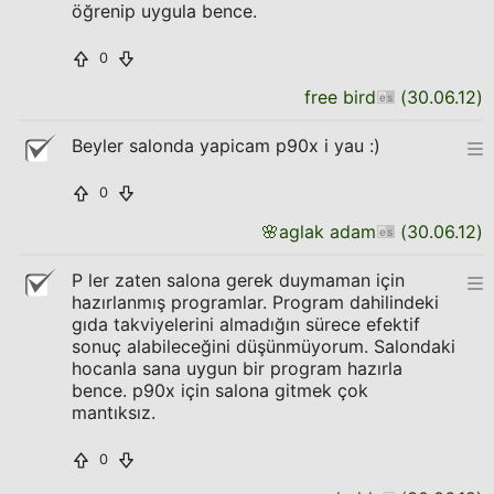
öğrenip uygula bence.
0
free bird
(
30.06.12
)
Beyler salonda yapicam p90x i yau :)
0
🌸
aglak adam
(
30.06.12
)
P ler zaten salona gerek duymaman için
hazırlanmış programlar. Program dahilindeki
gıda takviyelerini almadığın sürece efektif
sonuç alabileceğini düşünmüyorum. Salondaki
hocanla sana uygun bir program hazırla
bence. p90x için salona gitmek çok
mantıksız.
0