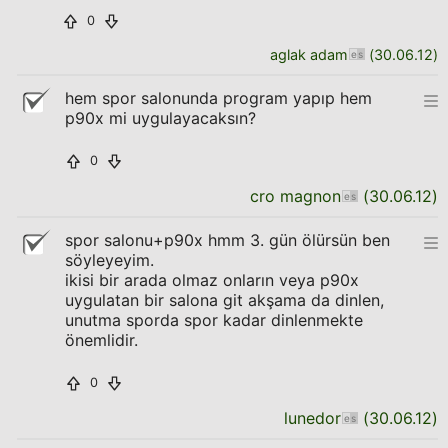
0
aglak adam
(
30.06.12
)
hem spor salonunda program yapıp hem
p90x mi uygulayacaksın?
0
cro magnon
(
30.06.12
)
spor salonu+p90x hmm 3. gün ölürsün ben
söyleyeyim.
ikisi bir arada olmaz onların veya p90x
uygulatan bir salona git akşama da dinlen,
unutma sporda spor kadar dinlenmekte
önemlidir.
0
lunedor
(
30.06.12
)