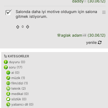
daddy
(
30.06.12
)
Salonda daha iyi motive oldugum için salona
gitmek istiyorum.
0
🌸
aglak adam
(
30.06.12
)
yenile
KATEGORILER
duyuru (0)
soru (17)
ai (0)
müzik (1)
film/dizi (1)
teknik (2)
medikal (0)
sözlük (0)
yabancı dil (0)