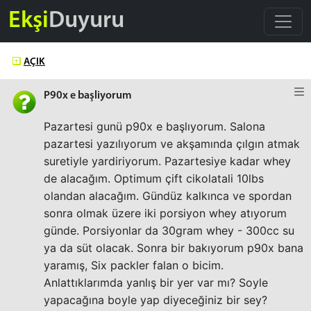
Ekşi
Duyuru
AÇIK
P90x e başliyorum
Pazartesi gunü p90x e başlıyorum. Salona
pazartesi yazılıyorum ve akşamında çılgın atmak
suretiyle yardiriyorum. Pazartesiye kadar whey
de alacağım. Optimum çift cikolatali 10lbs
olandan alacağım. Gündüz kalkınca ve spordan
sonra olmak üzere iki porsiyon whey atıyorum
günde. Porsiyonlar da 30gram whey - 300cc su
ya da süt olacak. Sonra bir bakıyorum p90x bana
yaramış, Six packler falan o bicim.
Anlattıklarımda yanlış bir yer var mı? Soyle
yapacağına boyle yap diyeceğiniz bir sey?